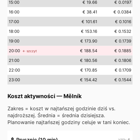
15
:00
€ 19.66
€ 0.0197
16
:00
€ 38.41
€ 0.0384
17
:00
€ 101.61
€ 0.1016
18
:00
€ 153.16
€ 0.1532
19
:00
€ 173.90
€ 0.1739
20
:00
€ 188.54
€ 0.1885
← szczyt
21
:00
€ 180.56
€ 0.1806
22
:00
€ 170.85
€ 0.1709
23
:00
€ 154.42
€ 0.1544
Koszt aktywności
—
Mělník
Zakres = koszt w najtańszej godzinie dziś vs.
najdroższej. Średnia = średnia dzisiejsza.
Planowanie najtańszej godziny celuje w tani koniec.
🚿
Prysznic (10 min)
6