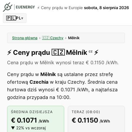
⚡️ Ceny prądu w Europie
sobota, 8 sierpnia 2026
🇵🇱
PL
▾
Strona główna
›
🇨🇿
Czechy
›
Mělník
⚡️
Ceny prądu
🇨🇿
Mělník
⚡️
CZ
Cena prądu w Mělník wynosi teraz € 0.1150 /kWh.
Ceny prądu w
Mělník
są ustalane przez strefę
ofertową
Czechia
w kraju Czechy. Średnia cena
hurtowa dziś wynosi € 0.1071 /kWh, a najtańsza
godzina przypada na 10:00.
ŚREDNIA DZISIEJSZA
TERAZ (08:00)
€ 0.1071
€ 0.1150
/kWh
/kWh
▼ 22% vs wczoraj