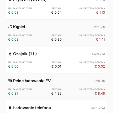
€ 0.03
€ 0.64
€ 1.13
🛁
Kąpiel
7.5
€ 0.03
€ 0.80
€ 1.41
💧
Czajnik (1 L)
0.12
€ 0.00
€ 0.01
€ 0.02
🔌
Pełne ładowanie EV
45
€ 0.21
€ 4.82
€ 8.48
📱
Ładowanie telefonu
0.02