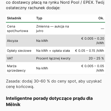
co dostawcy płacą na rynku Nord Pool / EPEX. Twój
ostateczny rachunek dodaje:
Składnik
Typ
Ok.
Cena
Zmienna — aukcja na
—
spot/hurtowa
jutro
€ 0.005 – 0.20
Akcyza
Na kWh
/kWh
Opłaty sieciowe
Na kWh + opłata stała
€ 0.05 – 0.15 /kWh
VAT
Procent łącznej kwoty
20 – 25 %
Marża
€ 0.005 – 0.05
Na kWh
sprzedawcy
/kWh
Zasada: dodaj 30–60 % do ceny spot, aby uzyskać
cenę końcową.
Inteligentne porady dotyczące prądu dla
Mělník