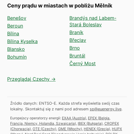
Ceny prądu w miastach w pobliżu Mělník
Benešov
Brandýs nad Labem-
Stará Boleslav
Beroun
Braník
Bílina
Břeclav
Bílina Kyselka
Brno
Blansko
Bruntál
Bohumín
Černý Most
Przeglądaj Czechy →
Źródło danych: ENTSO-E. Każda strefa wyświetla swój czas
lokalny.
Skontaktuj się z nami pod adresem
sp@euenergy.live
.
Europejscy operatorzy energii:
EXAA
(
Austria
)
,
EPEX
(
Belgia,
Francja, Niemcy, Holandia, Szwajcaria
)
,
IBEX
(
Bułgaria
)
,
CROPEX
(
Chorwacja
)
,
OTE
(
Czechy
)
,
GME
(
Włochy
)
,
HENEX
(
Grecja
)
,
HUPX