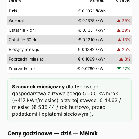
Okres
Średnia
vs dziś
Dziś
€ 0.1071
/kWh
—
Wczoraj
€ 0.1378
/kWh
▲
29
%
Ostatnie 7 dni
€ 0.1381
/kWh
▲
29
%
Ostatnie 30 dni
€ 0.1210
/kWh
▲
13
%
Bieżący miesiąc
€ 0.1342
/kWh
▲
25
%
Poprzedni miesiąc
€ 0.1099
/kWh
▲
3
%
Poprzedni rok
€ 0.0780
/kWh
▼
27
%
Szacunek miesięczny
dla typowego
gospodarstwa zużywającego 5 000 kWh/rok
(~417 kWh/miesiąc) przy tej stawce: € 44.62 /
miesiąc (€ 535.44 / rok hurtowo, przed
podatkami i opłatami sieciowymi).
Ceny godzinowe — dziś
—
Mělník