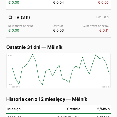
€ 0.00
€ 0.04
€ 0.06
📺
TV (3 h)
0.6
€ 0.00
€ 0.06
€ 0.11
Ostatnie 31 dni
—
Mělník
€
160
€
78
2026-07-10
2026-08-08
Historia cen z 12 miesięcy
—
Mělník
Miesiąc
Średnia
€/MWh