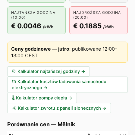
NAJTAŃSZA GODZINA
NAJDROŻSZA GODZINA
(10:00)
(20:00)
€ 0.0046
€ 0.1885
/kWh
/kWh
Ceny godzinowe — jutro
:
publikowane 12:00–
13:00 CEST
.
⏰
Kalkulator najtańszej godziny
→
🔌
Kalkulator kosztów ładowania samochodu
elektrycznego
→
🌡️
Kalkulator pompy ciepła
→
☀️
Kalkulator zwrotu z paneli słonecznych
→
Porównanie cen
—
Mělník