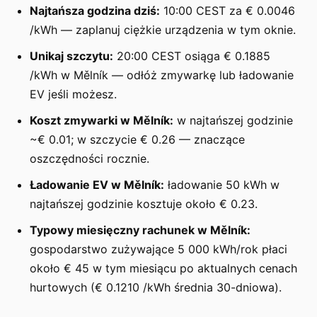
Najtańsza godzina dziś:
10:00 CEST za € 0.0046
/kWh — zaplanuj ciężkie urządzenia w tym oknie.
Unikaj szczytu:
20:00 CEST osiąga € 0.1885
/kWh w Mělník — odłóż zmywarkę lub ładowanie
EV jeśli możesz.
Koszt zmywarki w Mělník:
w najtańszej godzinie
~€ 0.01; w szczycie € 0.26 — znaczące
oszczędności rocznie.
Ładowanie EV w Mělník:
ładowanie 50 kWh w
najtańszej godzinie kosztuje około € 0.23.
Typowy miesięczny rachunek w Mělník:
gospodarstwo zużywające 5 000 kWh/rok płaci
około € 45 w tym miesiącu po aktualnych cenach
hurtowych (€ 0.1210 /kWh średnia 30-dniowa).