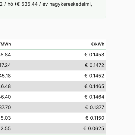
2 / hó (€ 535.44 / év nagykereskedelmi,
/MWh
€/kWh
45.84
€ 0.1458
47.24
€ 0.1472
45.18
€ 0.1452
46.48
€ 0.1465
46.40
€ 0.1464
37.70
€ 0.1377
15.03
€ 0.1150
62.55
€ 0.0625