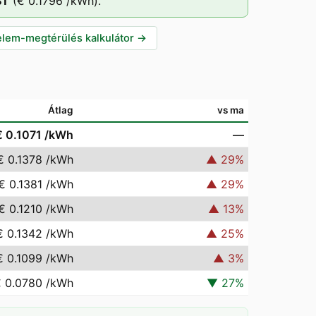
ST
(
€ 0.1796
/kWh).
lem-megtérülés kalkulátor
→
Átlag
vs ma
€ 0.1071
/kWh
—
€ 0.1378
/kWh
▲
29
%
€ 0.1381
/kWh
▲
29
%
€ 0.1210
/kWh
▲
13
%
€ 0.1342
/kWh
▲
25
%
€ 0.1099
/kWh
▲
3
%
 0.0780
/kWh
▼
27
%