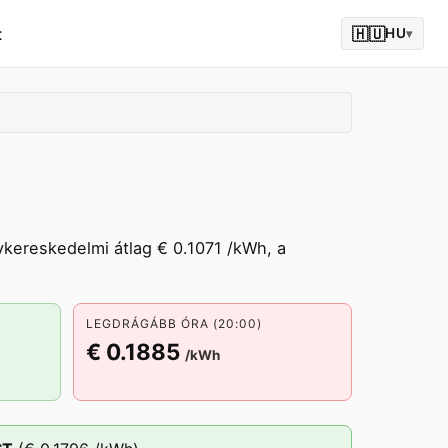
t
🇭🇺
HU
▾
kereskedelmi átlag € 0.1071 /kWh, a
LEGDRÁGÁBB ÓRA (20:00)
€ 0.1885
/kWh