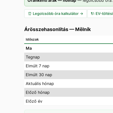
Óránkénti árak — holnap
—
legolcsóbb óra:
⏰
Legolcsóbb óra kalkulátor
→
🔌
EV-töltés
Árösszehasonlítás
—
Mělník
Időszak
Ma
Tegnap
Elmúlt 7 nap
Elmúlt 30 nap
Aktuális hónap
Előző hónap
Előző év