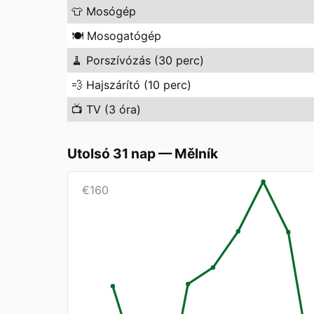
👕
Mosógép
🍽️
Mosogatógép
🧹
Porszívózás (30 perc)
💨
Hajszárító (10 perc)
📺
TV (3 óra)
Utolsó 31 nap
—
Mělník
€
160