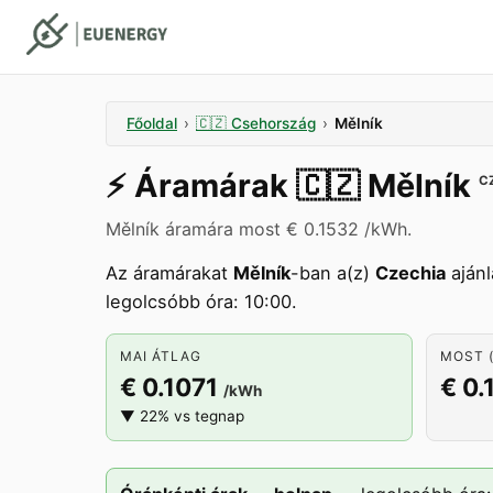
Főoldal
›
🇨🇿
Csehország
›
Mělník
⚡️
Áramárak
🇨🇿
Mělník
C
Mělník áramára most € 0.1532 /kWh.
Az áramárakat
Mělník
-ban a(z)
Czechia
ajánl
legolcsóbb óra: 10:00.
MAI ÁTLAG
MOST (
€ 0.1071
€ 0.
/kWh
▼ 22% vs tegnap