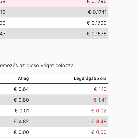
.58
€ 0.1796
.13
€ 0.1741
.00
€ 0.1700
.47
€ 0.1575
temezés az olcsó végét célozza.
Átlag
Legdrágább óra
€ 0.64
€ 1.13
€ 0.80
€ 1.41
€ 0.01
€ 0.02
€ 4.82
€ 8.48
€ 0.00
€ 0.00