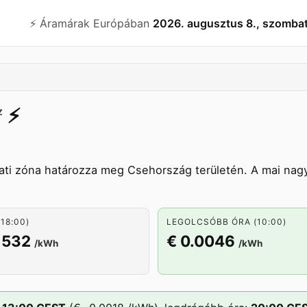
⚡️ Áramárak Európában
2026. augusztus 8., szomba
⚡️
Z
ati zóna határozza meg Csehország területén. A mai nagy
18:00)
LEGOLCSÓBB ÓRA (10:00)
1532
€ 0.0046
/kWh
/kWh