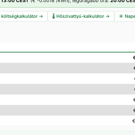
13
:00
CEST
(
€ -0.0018
/kWh),
legdrágább óra:
20
:00
CE
i költségkalkulátor
→
🌡️
Hőszivattyú-kalkulátor
→
☀️
Nape
€