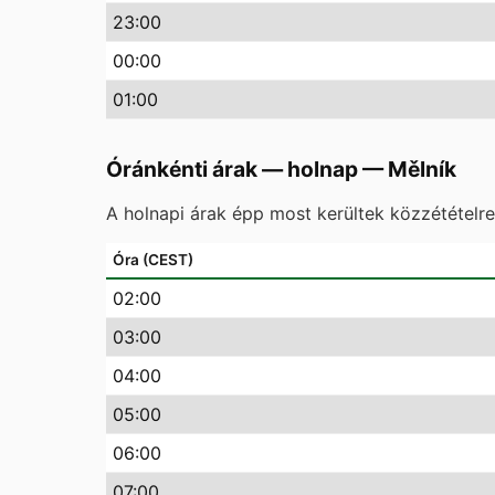
23
:00
00
:00
01
:00
Óránkénti árak — holnap
—
Mělník
A holnapi árak épp most kerültek közzétételr
Óra (CEST)
02
:00
03
:00
04
:00
05
:00
06
:00
07
:00