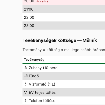
20
:00
← csúcs
21
:00
22
:00
23
:00
Tevékenységek költsége
—
Mělník
Tartomány = költség a mai legolcsóbb órában 
Tevékenység
🚿
Zuhany (10 perc)
🛁
Fürdő
💧
Vízforraló (1 L)
🔌
EV teljes töltés
📱
Telefon töltése