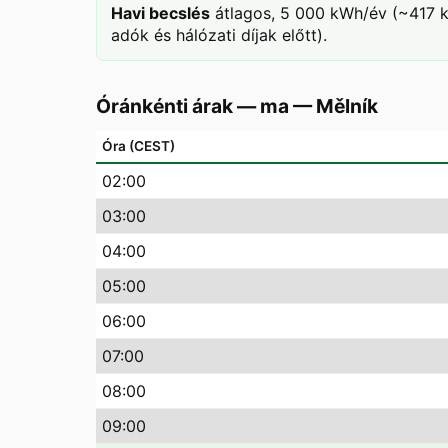
Havi becslés
átlagos, 5 000 kWh/év (~417 k
adók és hálózati díjak előtt).
Óránkénti árak — ma
—
Mělník
Óra (CEST)
02
:00
03
:00
04
:00
05
:00
06
:00
07
:00
08
:00
09
:00