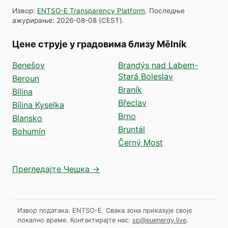
Извор
:
ENTSO-E Transparency Platform
.
Последње
ажурирање
:
2026-08-08
(
CEST
).
Цене струје у градовима близу Mělník
Benešov
Brandýs nad Labem-
Stará Boleslav
Beroun
Braník
Bílina
Břeclav
Bílina Kyselka
Brno
Blansko
Bruntál
Bohumín
Černý Most
Прегледајте Чешка →
Извор података: ENTSO-E. Свака зона приказује своје
локално време.
Контактирајте нас:
sp@euenergy.live
.