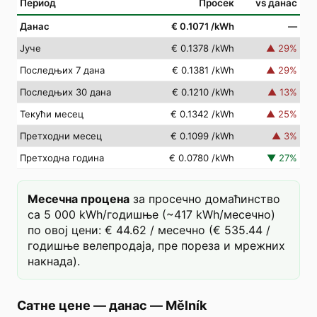
Период
Просек
vs данас
Данас
€ 0.1071
/kWh
—
Јуче
€ 0.1378
/kWh
▲
29
%
Последњих 7 дана
€ 0.1381
/kWh
▲
29
%
Последњих 30 дана
€ 0.1210
/kWh
▲
13
%
Текући месец
€ 0.1342
/kWh
▲
25
%
Претходни месец
€ 0.1099
/kWh
▲
3
%
Претходна година
€ 0.0780
/kWh
▼
27
%
Месечна процена
за просечно домаћинство
са 5 000 kWh/годишње (~417 kWh/месечно)
по овој цени: € 44.62 / месечно (€ 535.44 /
годишње велепродаја, пре пореза и мрежних
накнада).
Сатне цене — данас
—
Mělník