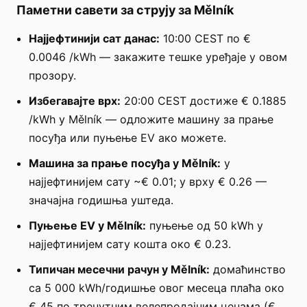
Паметни савети за струју за Mělník
Најјефтинији сат данас:
10:00 CEST по €
0.0046 /kWh — закажите тешке уређаје у овом
прозору.
Избегавајте врх:
20:00 CEST достиже € 0.1885
/kWh у Mělník — одложите машину за прање
посуђа или пуњење EV ако можете.
Машина за прање посуђа у Mělník:
у
најјефтинијем сату ~€ 0.01; у врху € 0.26 —
значајна годишња уштеда.
Пуњење EV у Mělník:
пуњење од 50 kWh у
најјефтинијем сату кошта око € 0.23.
Типичан месечни рачун у Mělník:
домаћинство
са 5 000 kWh/годишње овог месеца плаћа око
€ 45 по тренутним велепродајним ценама (€