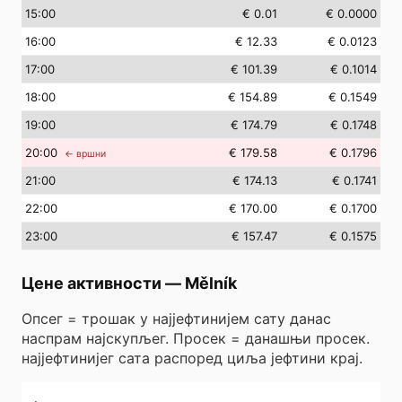
15
:00
€ 0.01
€ 0.0000
16
:00
€ 12.33
€ 0.0123
17
:00
€ 101.39
€ 0.1014
18
:00
€ 154.89
€ 0.1549
19
:00
€ 174.79
€ 0.1748
20
:00
€ 179.58
€ 0.1796
← вршни
21
:00
€ 174.13
€ 0.1741
22
:00
€ 170.00
€ 0.1700
23
:00
€ 157.47
€ 0.1575
Цене активности
—
Mělník
Опсег = трошак у најјефтинијем сату данас
наспрам најскупљег. Просек = данашњи просек.
најјефтинијег сата распоред циља јефтини крај.