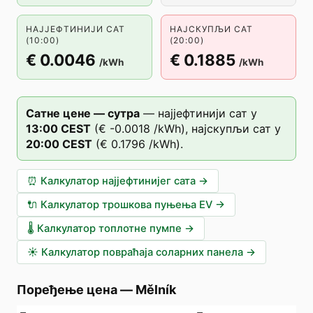
НАЈЈЕФТИНИЈИ САТ
НАЈСКУПЉИ САТ
(10:00)
(20:00)
€ 0.0046
€ 0.1885
/kWh
/kWh
Сатне цене — сутра
—
најјефтинији сат у
13
:00
CEST
(
€ -0.0018
/kWh),
најскупљи сат у
20
:00
CEST
(
€ 0.1796
/kWh).
⏰
Калкулатор најјефтинијег сата
→
🔌
Калкулатор трошкова пуњења EV
→
🌡️
Калкулатор топлотне пумпе
→
☀️
Калкулатор повраћаја соларних панела
→
Поређење цена
—
Mělník