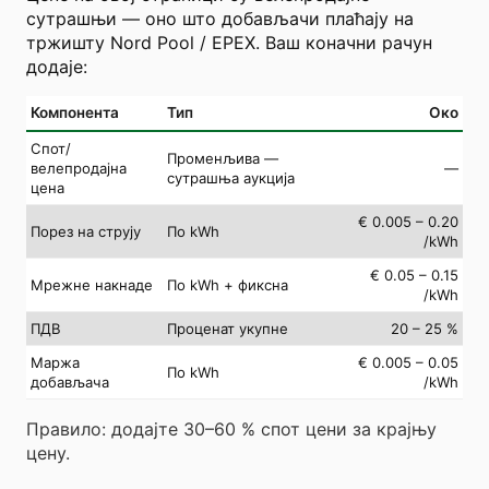
сутрашњи — оно што добављачи плаћају на
тржишту Nord Pool / EPEX. Ваш коначни рачун
додаје:
Компонента
Тип
Око
Спот/
Променљива —
велепродајна
—
сутрашња аукција
цена
€ 0.005 – 0.20
Порез на струју
По kWh
/kWh
€ 0.05 – 0.15
Мрежне накнаде
По kWh + фиксна
/kWh
ПДВ
Проценат укупне
20 – 25 %
Маржа
€ 0.005 – 0.05
По kWh
добављача
/kWh
Правило: додајте 30–60 % спот цени за крајњу
цену.