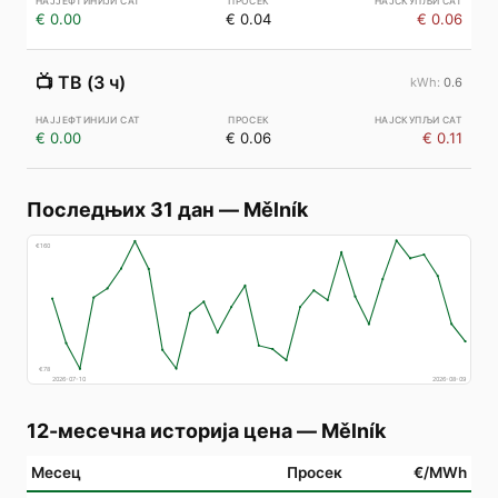
€ 0.00
€ 0.04
€ 0.06
📺
ТВ (3 ч)
0.6
€ 0.00
€ 0.06
€ 0.11
Последњих 31 дан
—
Mělník
€
160
€
78
2026-07-10
2026-08-09
12-месечна историја цена
—
Mělník
Месец
Просек
€/MWh