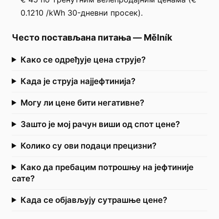
0.1210 /kWh 30-дневни просек).
Често постављана питања
—
Mělník
Како се одређује цена струје?
Када је струја најјефтинија?
Могу ли цене бити негативне?
Зашто је мој рачун виши од спот цене?
Колико су ови подаци прецизни?
Како да пребацим потрошњу на јефтиније
сате?
Када се објављују сутрашње цене?