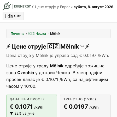
⚡️ Цене струје у Европи
субота, 8. август 2026.
🇷🇸
SR
▾
Почетна
›
🇨🇿
Чешка
›
Mělník
⚡️
Цене струје
🇨🇿
Mělník
⚡️
CZ
Цена струје у Mělník је управо сад € 0.0197 /kWh.
Цене струје у граду
Mělník
одређује тржишна
зона
Czechia
у држави Чешка. Велепродајни
просек данас је € 0.1071 /kWh, са најјефтинијим
часом у 10:00.
ДАНАШЊИ ПРОСЕК
ТРЕНУТНО (15:00)
€ 0.1071
€ 0.0197
/kWh
/kWh
▼ 22% vs јуче