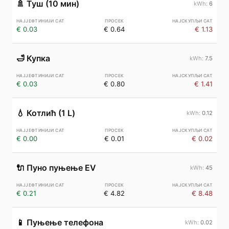
🚿
Туш (10 мин)
6
€ 0.03
€ 0.64
€ 1.13
🛁
Купка
7.5
€ 0.03
€ 0.80
€ 1.41
💧
Котлић (1 L)
0.12
€ 0.00
€ 0.01
€ 0.02
🔌
Пуно пуњење EV
45
€ 0.21
€ 4.82
€ 8.48
📱
Пуњење телефона
0.02