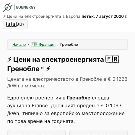
⚡️ Цени на електроенергията в Европа
петък, 7 август 2026 г.
🇧🇬
BG
▾
Начало
›
🇫🇷
Франция
›
Гренобле
⚡️
Цени на електроенергията
🇫🇷
Гренобле
⚡️
FR
Цената на електричеството в Гренобле е € 0,1228
/kWh в момента.
Едро електроенергия в
Гренобле
следва
аукциона France. Днешният среден е € 0.1063
/kWh, типично за европейско местоположение
по това време на годината.