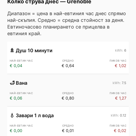
Колко струва днес
—
Grenoble
Диапазон = цена в най-евтиния час днес спрямо
най-скъпия. Средно = средна стойност за деня.
Евтиночасово планирането се прицелва в
евтиния край.
🚿
Душ 10 минути
6
€ 0,04
€ 0,64
€ 1,02
🛁
Вана
7.5
€ 0,06
€ 0,80
€ 1,27
💧
Завари 1 л вода
0.12
€ 0,00
€ 0,01
€ 0,02