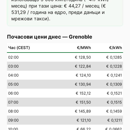
месец) при тази цена: € 44,27 / месец (€
531,29 / година на едро, преди данъци и
мрежови такси).
Почасови цени днес
—
Grenoble
Час (CEST)
€/MWh
€/kWh
02
:00
€ 128,50
€ 0,1285
03
:00
€ 122,84
€ 0,1228
04
:00
€ 124,10
€ 0,1241
05
:00
€ 130,94
€ 0,1309
06
:00
€ 152,12
€ 0,1521
07
:00
€ 151,50
€ 0,1515
08
:00
€ 145,89
€ 0,1459
09
:00
€ 121,10
€ 0,1211
10
:00
€ 66,22
€ 0,0662