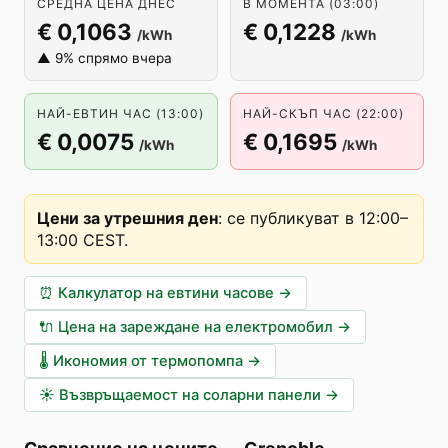
СРЕДНА ЦЕНА ДНЕС
В МОМЕНТА (03:00)
€ 0,1063
€ 0,1228
/kWh
/kWh
▲ 9% спрямо вчера
НАЙ-ЕВТИН ЧАС (13:00)
НАЙ-СКЪП ЧАС (22:00)
€ 0,0075
€ 0,1695
/kWh
/kWh
Цени за утрешния ден
:
се публикуват в 12:00–
13:00 CEST
.
⏰
Калкулатор на евтини часове
→
🔌
Цена на зареждане на електромобил
→
🌡️
Икономия от термопомпа
→
☀️
Възвръщаемост на соларни панели
→