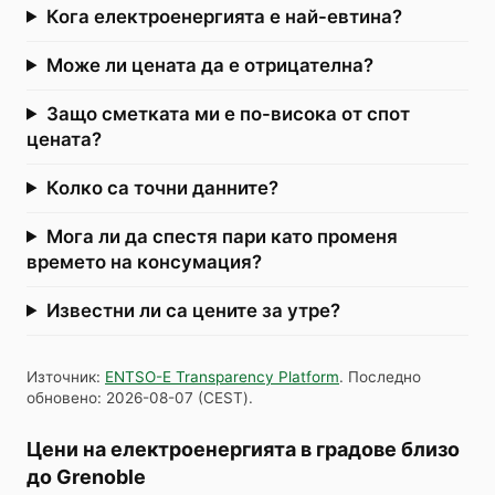
Кога електроенергията е най-евтина?
Може ли цената да е отрицателна?
Защо сметката ми е по-висока от спот
цената?
Колко са точни данните?
Мога ли да спестя пари като променя
времето на консумация?
Известни ли са цените за утре?
Източник
:
ENTSO-E Transparency Platform
.
Последно
обновено
:
2026-08-07
(
CEST
).
Цени на електроенергията в градове близо
до Grenoble