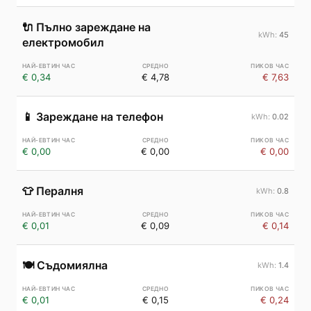
🔌
Пълно зареждане на
45
електромобил
€ 0,34
€ 4,78
€ 7,63
📱
Зареждане на телефон
0.02
€ 0,00
€ 0,00
€ 0,00
👕
Пералня
0.8
€ 0,01
€ 0,09
€ 0,14
🍽️
Съдомиялна
1.4
€ 0,01
€ 0,15
€ 0,24