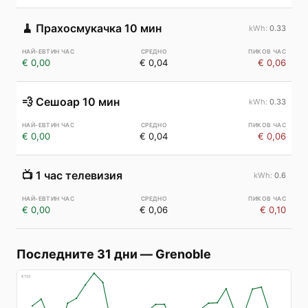
🧹
Прахосмукачка 10 мин
0.33
€ 0,00
€ 0,04
€ 0,06
💨
Сешоар 10 мин
0.33
€ 0,00
€ 0,04
€ 0,06
📺
1 час телевизия
0.6
€ 0,00
€ 0,06
€ 0,10
Последните 31 дни
—
Grenoble
€
153