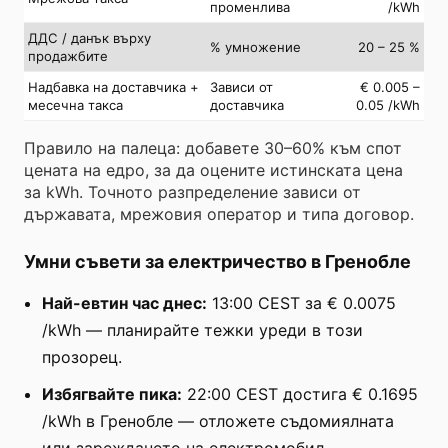
променлива
/kWh
ДДС / данък върху
% умножение
20 – 25 %
продажбите
Надбавка на доставчика +
Зависи от
€ 0.005 –
месечна такса
доставчика
0.05 /kWh
Правило на палеца: добавете 30–60% към спот
цената на едро, за да оцените истинската цена
за kWh. Точното разпределение зависи от
държавата, мрежовия оператор и типа договор.
Умни съвети за електричество в Гренобле
Най-евтин час днес:
13:00 CEST за € 0.0075
/kWh — планирайте тежки уреди в този
прозорец.
Избягвайте пика:
22:00 CEST достига € 0.1695
/kWh в Гренобле — отложете съдомиялната
или зареждането на електромобил.