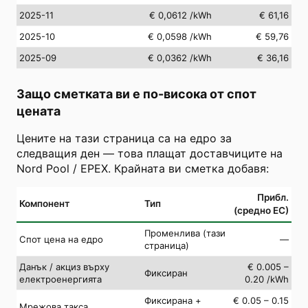
2025-11
€ 0,0612
/kWh
€ 61,16
2025-10
€ 0,0598
/kWh
€ 59,76
2025-09
€ 0,0362
/kWh
€ 36,16
Защо сметката ви е по-висока от спот
цената
Цените на тази страница са на едро за
следващия ден — това плащат доставчиците на
Nord Pool / EPEX. Крайната ви сметка добавя:
Прибл.
Компонент
Тип
(средно ЕС)
Променлива (тази
Спот цена на едро
—
страница)
Данък / акциз върху
€ 0.005 –
Фиксиран
електроенергията
0.20 /kWh
Фиксирана +
€ 0.05 – 0.15
Мрежова такса