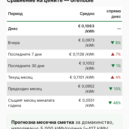
Сравнение на цените
—
Grenoble
спрямо
Период
Средно
днес
€ 0,1063
Днес
—
/kWh
€ 0,0973
Вчера
▼
8
%
/kWh
Последните 7 дни
€ 0,1139
/kWh
▲
7
%
€ 0,1052
Последните 30 дни
▼
1
%
/kWh
Текущ месец
€ 0,1101
/kWh
▲
4
%
€ 0,0952
Предходен месец
▼
10
%
/kWh
Същият месец миналата
€ 0,0551
▼
48
%
година
/kWh
Прогнозна месечна сметка
за домакинство,
използващо 5 000 kWh/година (~417 kWh/