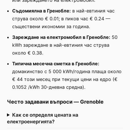
Съдомиялна в Гренобле:
в най-евтиния час
струва около € 0.01; в пиков час € 0.24 —
съществени икономии за година.
Зареждане на електромобил в Гренобле:
50
kWh зареждане в най-евтиния час струва
около € 0.38.
Типична месечна сметка в Гренобле:
домакинство с 5 000 kWh/година плаща около
€ 44 този месец при текущи цени на едро (€
0.1052 /kWh 30-дневна средна).
Често задавани въпроси
—
Grenoble
Как се определя цената на
електроенергията?