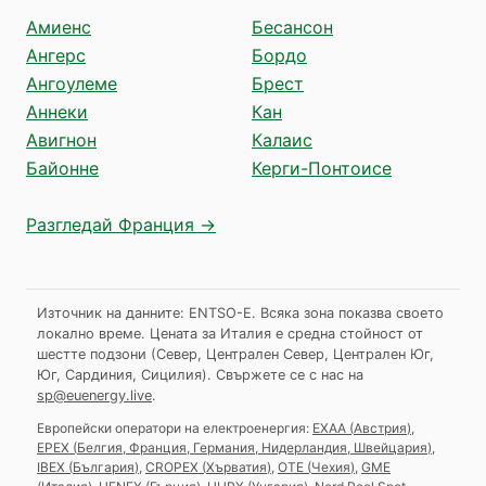
Амиенс
Бесансон
Ангерс
Бордо
Ангоулеме
Брест
Аннеки
Кан
Авигнон
Калаис
Байонне
Керги-Понтоисе
Разгледай Франция →
Източник на данните: ENTSO-E. Всяка зона показва своето
локално време. Цената за Италия е средна стойност от
шестте подзони (Север, Централен Север, Централен Юг,
Юг, Сардиния, Сицилия).
Свържете се с нас на
sp@euenergy.live
.
Европейски оператори на електроенергия:
EXAA
(
Австрия
)
,
EPEX
(
Белгия, Франция, Германия, Нидерландия, Швейцария
)
,
IBEX
(
България
)
,
CROPEX
(
Хърватия
)
,
OTE
(
Чехия
)
,
GME