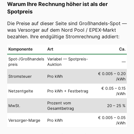
Warum Ihre Rechnung höher ist als der
Spotpreis
Die Preise auf dieser Seite sind Großhandels-Spot —
was Versorger auf dem Nord Pool / EPEX-Markt
bezahlen. Ihre endgültige Stromrechnung addiert:
Komponente
Art
Ca.
Spot-/Großhandels
Variabel — Spotpreis-
—
preis
Auktion
€ 0.005 – 0.20
Stromsteuer
Pro kWh
/kWh
€ 0.05 – 0.15
Netzentgelte
Pro kWh + Festbetrag
/kWh
Prozent vom
MwSt.
20 – 25 %
Gesamtbetrag
€ 0.005 – 0.05
Versorger-Marge
Pro kWh
/kWh