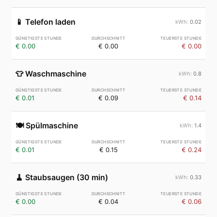
📱
Telefon laden
0.02
€ 0.00
€ 0.00
€ 0.00
👕
Waschmaschine
0.8
€ 0.01
€ 0.09
€ 0.14
🍽️
Spülmaschine
1.4
€ 0.01
€ 0.15
€ 0.24
🧹
Staubsaugen (30 min)
0.33
€ 0.00
€ 0.04
€ 0.06