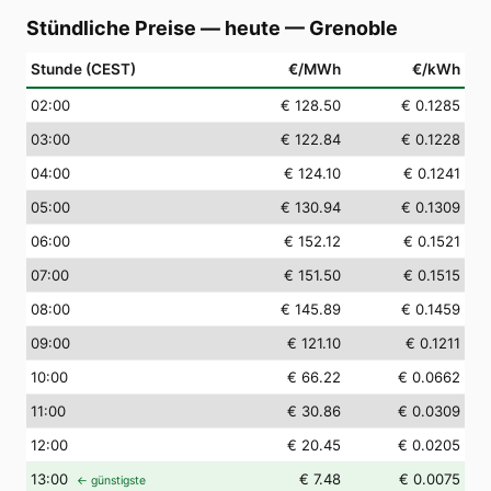
Stündliche Preise — heute
—
Grenoble
Stunde (CEST)
€/MWh
€/kWh
02
:00
€ 128.50
€ 0.1285
03
:00
€ 122.84
€ 0.1228
04
:00
€ 124.10
€ 0.1241
05
:00
€ 130.94
€ 0.1309
06
:00
€ 152.12
€ 0.1521
07
:00
€ 151.50
€ 0.1515
08
:00
€ 145.89
€ 0.1459
09
:00
€ 121.10
€ 0.1211
10
:00
€ 66.22
€ 0.0662
11
:00
€ 30.86
€ 0.0309
12
:00
€ 20.45
€ 0.0205
13
:00
€ 7.48
€ 0.0075
← günstigste