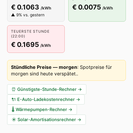
€ 0.1063
€ 0.0075
/kWh
/kWh
▲ 9% vs. gestern
TEUERSTE STUNDE
(22:00)
€ 0.1695
/kWh
Stündliche Preise — morgen
:
Spotpreise für
morgen sind heute verspätet.
.
⏰
Günstigste-Stunde-Rechner
→
🔌
E-Auto-Ladekostenrechner
→
🌡️
Wärmepumpen-Rechner
→
☀️
Solar-Amortisationsrechner
→