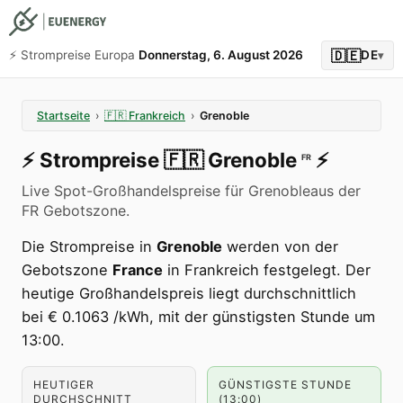
🇩🇪
⚡️ Strompreise Europa
Donnerstag, 6. August 2026
DE
▾
Startseite
›
🇫🇷
Frankreich
›
Grenoble
⚡️
Strompreise
🇫🇷
Grenoble
⚡️
FR
Live Spot-Großhandelspreise für Grenobleaus der
FR Gebotszone.
Die Strompreise in
Grenoble
werden von der
Gebotszone
France
in Frankreich festgelegt. Der
heutige Großhandelspreis liegt durchschnittlich
bei € 0.1063 /kWh, mit der günstigsten Stunde um
13:00.
HEUTIGER
GÜNSTIGSTE STUNDE
DURCHSCHNITT
(13:00)