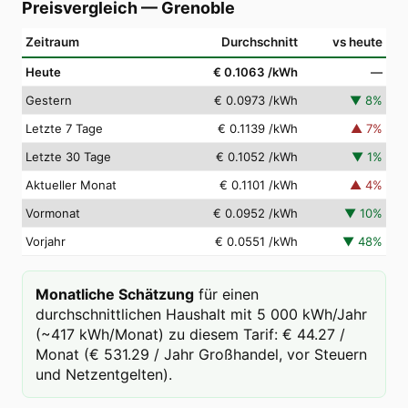
Preisvergleich
—
Grenoble
Zeitraum
Durchschnitt
vs heute
Heute
€ 0.1063
/kWh
—
Gestern
€ 0.0973
/kWh
▼
8
%
Letzte 7 Tage
€ 0.1139
/kWh
▲
7
%
Letzte 30 Tage
€ 0.1052
/kWh
▼
1
%
Aktueller Monat
€ 0.1101
/kWh
▲
4
%
Vormonat
€ 0.0952
/kWh
▼
10
%
Vorjahr
€ 0.0551
/kWh
▼
48
%
Monatliche Schätzung
für einen
durchschnittlichen Haushalt mit 5 000 kWh/Jahr
(~417 kWh/Monat) zu diesem Tarif: € 44.27 /
Monat (€ 531.29 / Jahr Großhandel, vor Steuern
und Netzentgelten).