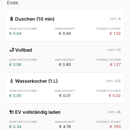
Ende.
🚿
Duschen (10 min)
6
€ 0.04
€ 0.64
€ 1.02
🛁
Vollbad
7.5
€ 0.06
€ 0.80
€ 1.27
💧
Wasserkocher (1 L)
0.12
€ 0.00
€ 0.01
€ 0.02
🔌
EV vollständig laden
45
€ 0.34
€ 4.78
€ 7.63