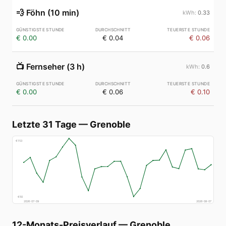
💨
Föhn (10 min)
0.33
€ 0.00
€ 0.04
€ 0.06
📺
Fernseher (3 h)
0.6
€ 0.00
€ 0.06
€ 0.10
Letzte 31 Tage
—
Grenoble
€
153
€
50
2026-07-09
2026-08-07
12-Monats-Preisverlauf
—
Grenoble