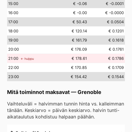
15
:00
€ -0.06
€ -0.0001
16
:00
€ -0.00
€ -0.0000
17
:00
€ 50.43
€ 0.0504
18
:00
€ 120.14
€ 0.1201
19
:00
€ 161.79
€ 0.1618
20
:00
€ 176.09
€ 0.1761
21
:00
€ 178.61
€ 0.1786
← huippu
22
:00
€ 170.85
€ 0.1709
23
:00
€ 154.42
€ 0.1544
Mitä toiminnot maksavat
—
Grenoble
Vaihteluväli = halvimman tunnin hinta vs. kalleimman
tänään. Keskiarvo = päivän keskiarvo. halvin tunti-
aikataulutus kohdistuu halpaan päähän.