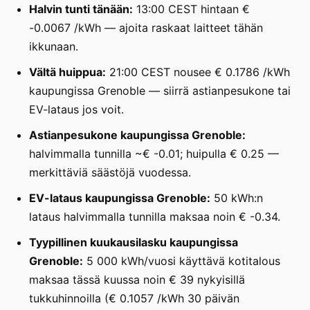
Halvin tunti tänään:
13:00 CEST hintaan €
-0.0067 /kWh — ajoita raskaat laitteet tähän
ikkunaan.
Vältä huippua:
21:00 CEST nousee € 0.1786 /kWh
kaupungissa Grenoble — siirrä astianpesukone tai
EV-lataus jos voit.
Astianpesukone kaupungissa Grenoble:
halvimmalla tunnilla ~€ -0.01; huipulla € 0.25 —
merkittäviä säästöjä vuodessa.
EV-lataus kaupungissa Grenoble:
50 kWh:n
lataus halvimmalla tunnilla maksaa noin € -0.34.
Tyypillinen kuukausilasku kaupungissa
Grenoble:
5 000 kWh/vuosi käyttävä kotitalous
maksaa tässä kuussa noin € 39 nykyisillä
tukkuhinnoilla (€ 0.1057 /kWh 30 päivän