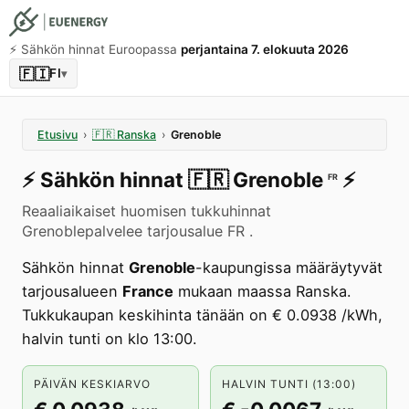
⚡️ Sähkön hinnat Euroopassa
perjantaina 7. elokuuta 2026
🇫🇮
FI
▾
Etusivu
›
🇫🇷
Ranska
›
Grenoble
⚡️
Sähkön hinnat
🇫🇷
Grenoble
⚡️
FR
Reaaliaikaiset huomisen tukkuhinnat
Grenoblepalvelee tarjousalue FR .
Sähkön hinnat
Grenoble
-kaupungissa määräytyvät
tarjousalueen
France
mukaan maassa Ranska.
Tukkukaupan keskihinta tänään on € 0.0938 /kWh,
halvin tunti on klo 13:00.
PÄIVÄN KESKIARVO
HALVIN TUNTI (13:00)