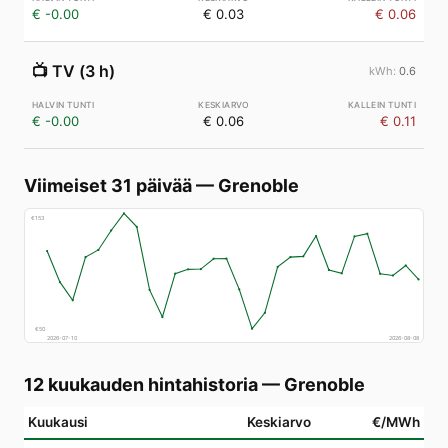
€ -0.00
€ 0.03
€ 0.06
📺
TV (3 h)
0.6
€ -0.00
€ 0.06
€ 0.11
Viimeiset 31 päivää
—
Grenoble
€
153
€
50
2026-07-10
2026-08-08
12 kuukauden hintahistoria
—
Grenoble
Kuukausi
Keskiarvo
€/MWh