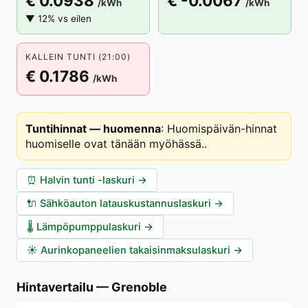
€ 0.0938
€ -0.0067
/kWh
/kWh
▼ 12% vs eilen
KALLEIN TUNTI (21:00)
€ 0.1786
/kWh
Tuntihinnat — huomenna
:
Huomispäivän-hinnat
huomiselle ovat tänään myöhässä.
.
⏰
Halvin tunti -laskuri
→
🔌
Sähköauton latauskustannuslaskuri
→
🌡️
Lämpöpumppulaskuri
→
☀️
Aurinkopaneelien takaisinmaksulaskuri
→
Hintavertailu
—
Grenoble