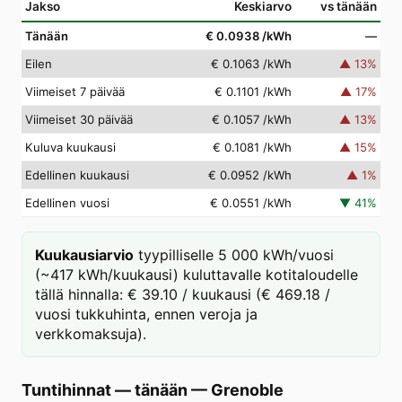
Jakso
Keskiarvo
vs tänään
Tänään
€ 0.0938
/kWh
—
Eilen
€ 0.1063
/kWh
▲
13
%
Viimeiset 7 päivää
€ 0.1101
/kWh
▲
17
%
Viimeiset 30 päivää
€ 0.1057
/kWh
▲
13
%
Kuluva kuukausi
€ 0.1081
/kWh
▲
15
%
Edellinen kuukausi
€ 0.0952
/kWh
▲
1
%
Edellinen vuosi
€ 0.0551
/kWh
▼
41
%
Kuukausiarvio
tyypilliselle 5 000 kWh/vuosi
(~417 kWh/kuukausi) kuluttavalle kotitaloudelle
tällä hinnalla: € 39.10 / kuukausi (€ 469.18 /
vuosi tukkuhinta, ennen veroja ja
verkkomaksuja).
Tuntihinnat — tänään
—
Grenoble