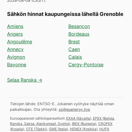
2026-08-08
(
CEST
).
Sähkön hinnat kaupungeissa lähellä Grenoble
Amiens
Besançon
Angers
Bordeaux
Angoulême
Brest
Annecy
Caen
Avignon
Calais
Bayonne
Cergy-Pontoise
Selaa Ranska →
Tietojen lähde: ENTSO-E. Jokainen vyöhyke näyttää oman
paikallisajan.
Ota yhteyttä:
sp@euenergy.live
.
Eurooppalaiset sähköoperaattorit:
EXAA
(
Itävalta
)
,
EPEX
(
Belgia,
Ranska, Saksa, Alankomaat, Sveitsi
)
,
IBEX
(
Bulgaria
)
,
CROPEX
(
Kroatia
)
,
OTE
(
Tšekki
)
,
GME
(
Italia
)
,
HENEX
(
Kreikka
)
,
HUPX