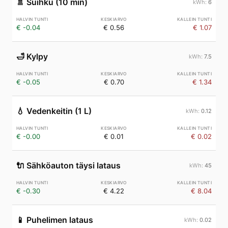
🚿
Suihku (10 min)
6
€ -0.04
€ 0.56
€ 1.07
🛁
Kylpy
7.5
€ -0.05
€ 0.70
€ 1.34
💧
Vedenkeitin (1 L)
0.12
€ -0.00
€ 0.01
€ 0.02
🔌
Sähköauton täysi lataus
45
€ -0.30
€ 4.22
€ 8.04
📱
Puhelimen lataus
0.02