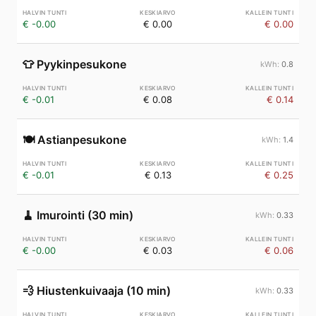
€ -0.00
€ 0.00
€ 0.00
👕
Pyykinpesukone
0.8
€ -0.01
€ 0.08
€ 0.14
🍽️
Astianpesukone
1.4
€ -0.01
€ 0.13
€ 0.25
🧹
Imurointi (30 min)
0.33
€ -0.00
€ 0.03
€ 0.06
💨
Hiustenkuivaaja (10 min)
0.33