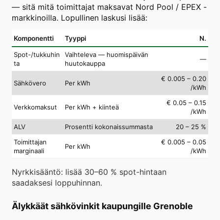
— sitä mitä toimittajat maksavat Nord Pool / EPEX -
markkinoilla. Lopullinen laskusi lisää:
Komponentti
Tyyppi
N.
Spot-/tukkuhin
Vaihteleva — huomispäivän
—
ta
huutokauppa
€ 0.005 – 0.20
Sähkövero
Per kWh
/kWh
€ 0.05 – 0.15
Verkkomaksut
Per kWh + kiinteä
/kWh
ALV
Prosentti kokonaissummasta
20 – 25 %
Toimittajan
€ 0.005 – 0.05
Per kWh
marginaali
/kWh
Nyrkkisääntö: lisää 30–60 % spot-hintaan
saadaksesi loppuhinnan.
Älykkäät sähkövinkit kaupungille Grenoble