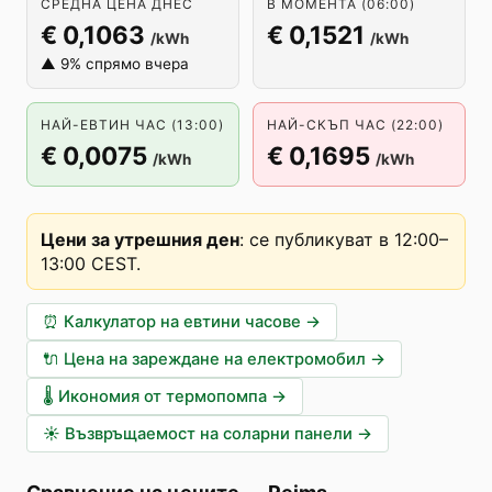
СРЕДНА ЦЕНА ДНЕС
В МОМЕНТА (06:00)
€ 0,1063
€ 0,1521
/kWh
/kWh
▲ 9% спрямо вчера
НАЙ-ЕВТИН ЧАС (13:00)
НАЙ-СКЪП ЧАС (22:00)
€ 0,0075
€ 0,1695
/kWh
/kWh
Цени за утрешния ден
:
се публикуват в 12:00–
13:00 CEST
.
⏰
Калкулатор на евтини часове
→
🔌
Цена на зареждане на електромобил
→
🌡️
Икономия от термопомпа
→
☀️
Възвръщаемост на соларни панели
→