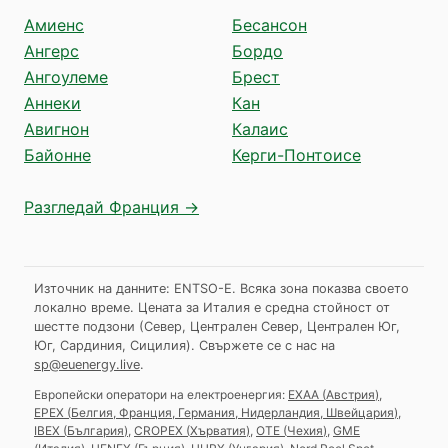
Амиенс
Бесансон
Ангерс
Бордо
Ангоулеме
Брест
Аннеки
Кан
Авигнон
Калаис
Байонне
Керги-Понтоисе
Разгледай Франция →
Източник на данните: ENTSO-E. Всяка зона показва своето
локално време. Цената за Италия е средна стойност от
шестте подзони (Север, Централен Север, Централен Юг,
Юг, Сардиния, Сицилия).
Свържете се с нас на
sp@euenergy.live
.
Европейски оператори на електроенергия:
EXAA
(
Австрия
)
,
EPEX
(
Белгия, Франция, Германия, Нидерландия, Швейцария
)
,
IBEX
(
България
)
,
CROPEX
(
Хърватия
)
,
OTE
(
Чехия
)
,
GME