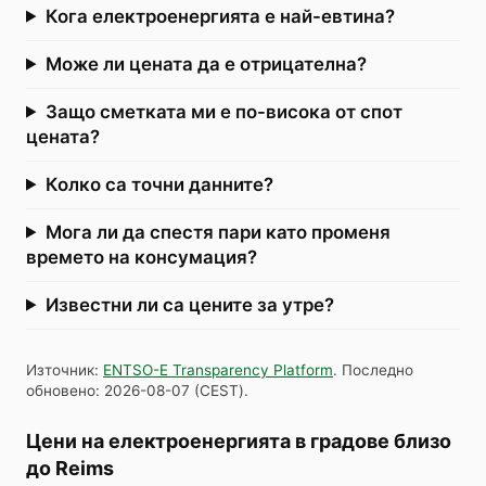
Кога електроенергията е най-евтина?
Може ли цената да е отрицателна?
Защо сметката ми е по-висока от спот
цената?
Колко са точни данните?
Мога ли да спестя пари като променя
времето на консумация?
Известни ли са цените за утре?
Източник
:
ENTSO-E Transparency Platform
.
Последно
обновено
:
2026-08-07
(
CEST
).
Цени на електроенергията в градове близо
до Reims