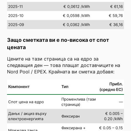
2025-11
€ 0,0612
/kWh
€ 61,16
2025-10
€ 0,0598
/kWh
€ 59,76
2025-09
€ 0,0362
/kWh
€ 36,16
Защо сметката ви е по-висока от спот
цената
Цените на тази страница са на едро за
следващия ден — това плащат доставчиците на
Nord Pool / EPEX. Крайната ви сметка добавя:
Прибл.
Компонент
Тип
(средно ЕС)
Променлива (тази
Спот цена на едро
—
страница)
Данък / акциз върху
€ 0.005 –
Фиксиран
електроенергията
0.20 /kWh
Фиксирана +
€ 0.05 – 0.15
Мрежова такса