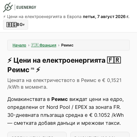
⚡️ Цени на електроенергията в Европа
петък, 7 август 2026 г.
🇧🇬
BG
▾
Начало
›
🇫🇷
Франция
›
Реимс
⚡️
Цени на електроенергията
🇫🇷
Реимс
⚡️
FR
Цената на електричеството в Реимс е € 0,1521
/kWh в момента.
Домакинствата в
Реимс
виждат цени на едро,
определени от Nord Pool / EPEX за зоната FR.
30-дневната плъзгаща средна е € 0.1052 /kWh
— сметката добавя данъци и мрежови такси.