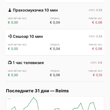
🧹
Прахосмукачка 10 мин
0.33
€ 0,00
€ 0,04
€ 0,06
💨
Сешоар 10 мин
0.33
€ 0,00
€ 0,04
€ 0,06
📺
1 час телевизия
0.6
€ 0,00
€ 0,06
€ 0,10
Последните 31 дни
—
Reims
€
153