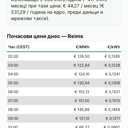
месец) при тази цена: € 44,27 / месец (€
531,29 / година на едро, преди данъци и
мрежови такси).
Почасови цени днес
—
Reims
Час (CEST)
€/MWh
€/kWh
02
:00
€ 128,50
€ 0,1285
03
:00
€ 122,84
€ 0,1228
04
:00
€ 124,10
€ 0,1241
05
:00
€ 130,94
€ 0,1309
06
:00
€ 152,12
€ 0,1521
07
:00
€ 151,50
€ 0,1515
08
:00
€ 145,89
€ 0,1459
09
:00
€ 121,10
€ 0,1211
10
:00
€ 66,22
€ 0,0662