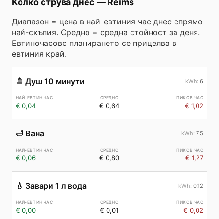
Колко струва днес
—
Reims
Диапазон = цена в най-евтиния час днес спрямо
най-скъпия. Средно = средна стойност за деня.
Евтиночасово планирането се прицелва в
евтиния край.
🚿
Душ 10 минути
6
€ 0,04
€ 0,64
€ 1,02
🛁
Вана
7.5
€ 0,06
€ 0,80
€ 1,27
💧
Завари 1 л вода
0.12
€ 0,00
€ 0,01
€ 0,02