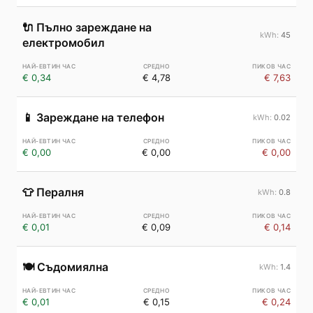
🔌
Пълно зареждане на
45
електромобил
€ 0,34
€ 4,78
€ 7,63
📱
Зареждане на телефон
0.02
€ 0,00
€ 0,00
€ 0,00
👕
Пералня
0.8
€ 0,01
€ 0,09
€ 0,14
🍽️
Съдомиялна
1.4
€ 0,01
€ 0,15
€ 0,24