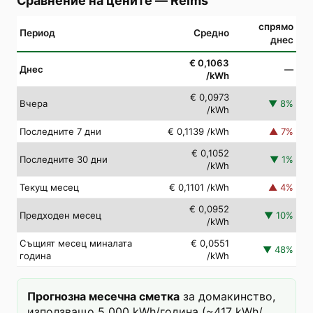
Сравнение на цените
—
Reims
спрямо
Период
Средно
днес
€ 0,1063
Днес
—
/kWh
€ 0,0973
Вчера
▼
8
%
/kWh
Последните 7 дни
€ 0,1139
/kWh
▲
7
%
€ 0,1052
Последните 30 дни
▼
1
%
/kWh
Текущ месец
€ 0,1101
/kWh
▲
4
%
€ 0,0952
Предходен месец
▼
10
%
/kWh
Същият месец миналата
€ 0,0551
▼
48
%
година
/kWh
Прогнозна месечна сметка
за домакинство,
използващо 5 000 kWh/година (~417 kWh/