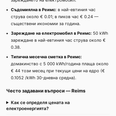
Съдомиялна в Реимс:
в най-евтиния час
струва около € 0.01; в пиков час € 0.24 —
съществени икономии за година.
Зареждане на електромобил в Реимс:
50 kWh
зареждане в най-евтиния час струва около €
0.38.
Типична месечна сметка в Реимс:
домакинство с 5 000 kWh/година плаща около
€ 44 този месец при текущи цени на едро (€
0.1052 /kWh 30-дневна средна).
Често задавани въпроси
—
Reims
Как се определя цената на
електроенергията?