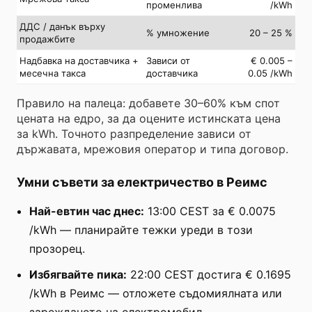
променлива
/kWh
ДДС / данък върху
% умножение
20 – 25 %
продажбите
Надбавка на доставчика +
Зависи от
€ 0.005 –
месечна такса
доставчика
0.05 /kWh
Правило на палеца: добавете 30–60% към спот
цената на едро, за да оцените истинската цена
за kWh. Точното разпределение зависи от
държавата, мрежовия оператор и типа договор.
Умни съвети за електричество в Реимс
Най-евтин час днес:
13:00 CEST за € 0.0075
/kWh — планирайте тежки уреди в този
прозорец.
Избягвайте пика:
22:00 CEST достига € 0.1695
/kWh в Реимс — отложете съдомиялната или
зареждането на електромобил.