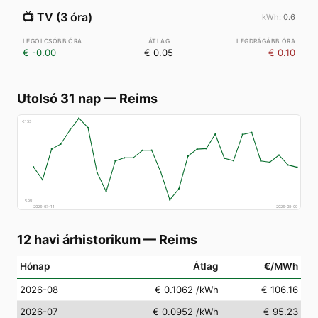
📺
TV (3 óra)
0.6
€ -0.00
€ 0.05
€ 0.10
Utolsó 31 nap
—
Reims
€
153
€
50
2026-07-11
2026-08-09
12 havi árhistorikum
—
Reims
Hónap
Átlag
€/MWh
2026-08
€ 0.1062
/kWh
€ 106.16
2026-07
€ 0.0952
/kWh
€ 95.23