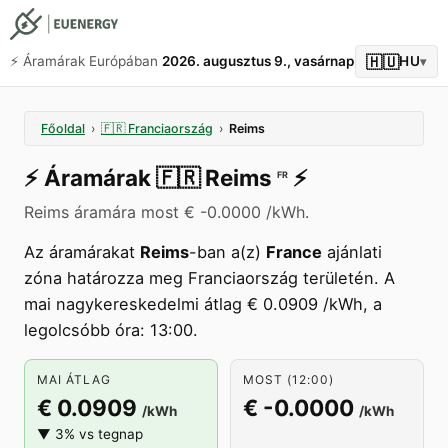
🇭🇺
⚡️ Áramárak Európában
2026. augusztus 9., vasárnap
HU
▾
Főoldal
›
🇫🇷
Franciaország
›
Reims
⚡️
Áramárak
🇫🇷
Reims
⚡️
FR
Reims áramára most € -0.0000 /kWh.
Az áramárakat
Reims
-ban a(z)
France
ajánlati
zóna határozza meg Franciaország területén. A
mai nagykereskedelmi átlag € 0.0909 /kWh, a
legolcsóbb óra: 13:00.
MAI ÁTLAG
MOST (12:00)
€ 0.0909
€ -0.0000
/kWh
/kWh
▼ 3% vs tegnap