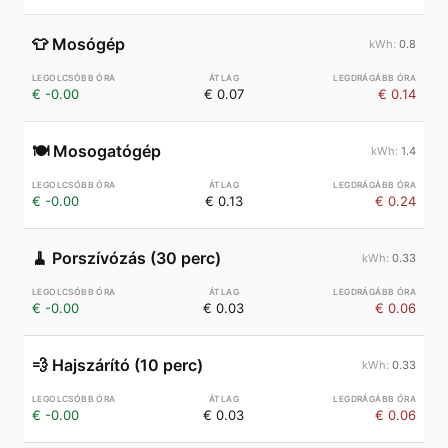
👕
Mosógép
0.8
€ -0.00
€ 0.07
€ 0.14
🍽️
Mosogatógép
1.4
€ -0.00
€ 0.13
€ 0.24
🧹
Porszívózás (30 perc)
0.33
€ -0.00
€ 0.03
€ 0.06
💨
Hajszárító (10 perc)
0.33
€ -0.00
€ 0.03
€ 0.06