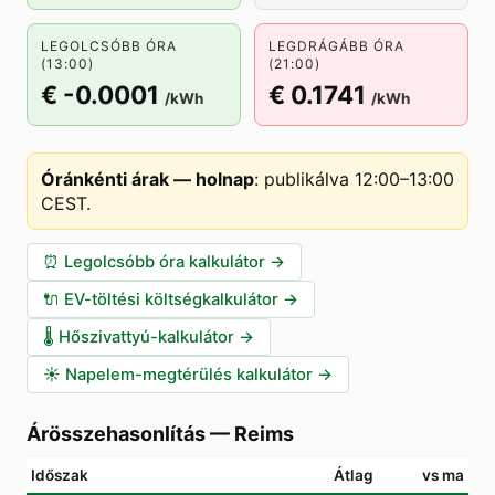
LEGOLCSÓBB ÓRA
LEGDRÁGÁBB ÓRA
(13:00)
(21:00)
€ -0.0001
€ 0.1741
/kWh
/kWh
Óránkénti árak — holnap
:
publikálva 12:00–13:00
CEST
.
⏰
Legolcsóbb óra kalkulátor
→
🔌
EV-töltési költségkalkulátor
→
🌡️
Hőszivattyú-kalkulátor
→
☀️
Napelem-megtérülés kalkulátor
→
Árösszehasonlítás
—
Reims
Időszak
Átlag
vs ma