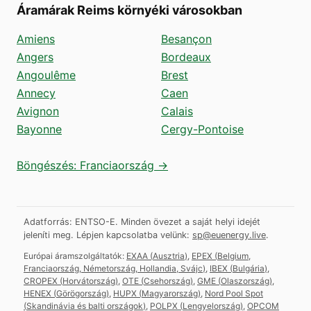
Áramárak Reims környéki városokban
Amiens
Besançon
Angers
Bordeaux
Angoulême
Brest
Annecy
Caen
Avignon
Calais
Bayonne
Cergy-Pontoise
Böngészés: Franciaország →
Adatforrás: ENTSO-E. Minden övezet a saját helyi idejét
jeleníti meg.
Lépjen kapcsolatba velünk:
sp@euenergy.live
.
Európai áramszolgáltatók:
EXAA
(
Ausztria
)
,
EPEX
(
Belgium,
Franciaország, Németország, Hollandia, Svájc
)
,
IBEX
(
Bulgária
)
,
CROPEX
(
Horvátország
)
,
OTE
(
Csehország
)
,
GME
(
Olaszország
)
,
HENEX
(
Görögország
)
,
HUPX
(
Magyarország
)
,
Nord Pool Spot
(
Skandinávia és balti országok
)
,
POLPX
(
Lengyelország
)
,
OPCOM