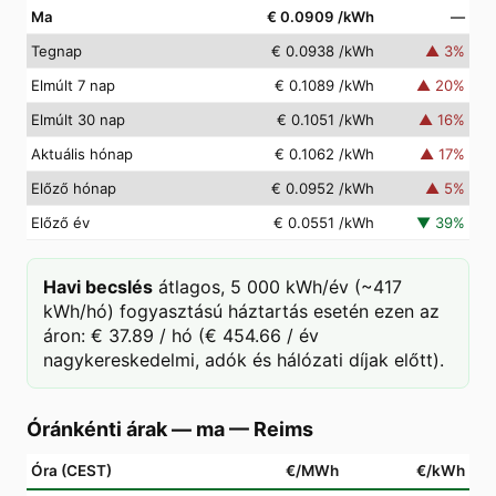
Ma
€ 0.0909
/kWh
—
Tegnap
€ 0.0938
/kWh
▲
3
%
Elmúlt 7 nap
€ 0.1089
/kWh
▲
20
%
Elmúlt 30 nap
€ 0.1051
/kWh
▲
16
%
Aktuális hónap
€ 0.1062
/kWh
▲
17
%
Előző hónap
€ 0.0952
/kWh
▲
5
%
Előző év
€ 0.0551
/kWh
▼
39
%
Havi becslés
átlagos, 5 000 kWh/év (~417
kWh/hó) fogyasztású háztartás esetén ezen az
áron: € 37.89 / hó (€ 454.66 / év
nagykereskedelmi, adók és hálózati díjak előtt).
Óránkénti árak — ma
—
Reims
Óra (CEST)
€/MWh
€/kWh