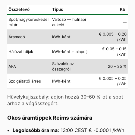
Összetevő
Típus
Kb.
Spot/nagykereskedel
Változó — holnapi
—
mi ár
aukció
€ 0.005 – 0.20
Áramadó
kWh-ként
/kWh
€ 0.05 – 0.15
Hálózati díjak
kWh-ként + alapdíj
/kWh
Százalék az
ÁFA
20 – 25 %
összegről
€ 0.005 – 0.05
Szolgáltatói árrés
kWh-ként
/kWh
Hüvelykujjszabály: adjon hozzá 30–60 %-ot a spot
árhoz a végösszegért.
Okos áramtippek Reims számára
Legolcsóbb óra ma:
13:00 CEST € -0.0001 /kWh