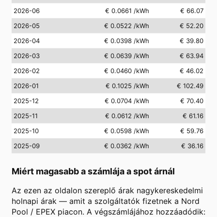
2026-06
€ 0.0661
/kWh
€ 66.07
2026-05
€ 0.0522
/kWh
€ 52.20
2026-04
€ 0.0398
/kWh
€ 39.80
2026-03
€ 0.0639
/kWh
€ 63.94
2026-02
€ 0.0460
/kWh
€ 46.02
2026-01
€ 0.1025
/kWh
€ 102.49
2025-12
€ 0.0704
/kWh
€ 70.40
2025-11
€ 0.0612
/kWh
€ 61.16
2025-10
€ 0.0598
/kWh
€ 59.76
2025-09
€ 0.0362
/kWh
€ 36.16
Miért magasabb a számlája a spot árnál
Az ezen az oldalon szereplő árak nagykereskedelmi
holnapi árak — amit a szolgáltatók fizetnek a Nord
Pool / EPEX piacon. A végszámlájához hozzáadódik: