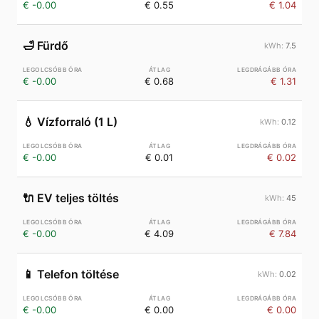
€ -0.00
€ 0.55
€ 1.04
🛁
Fürdő
7.5
€ -0.00
€ 0.68
€ 1.31
💧
Vízforraló (1 L)
0.12
€ -0.00
€ 0.01
€ 0.02
🔌
EV teljes töltés
45
€ -0.00
€ 4.09
€ 7.84
📱
Telefon töltése
0.02
€ -0.00
€ 0.00
€ 0.00