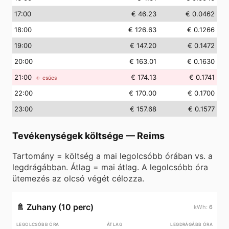
17
:00
€ 46.23
€ 0.0462
18
:00
€ 126.63
€ 0.1266
19
:00
€ 147.20
€ 0.1472
20
:00
€ 163.01
€ 0.1630
21
:00
€ 174.13
€ 0.1741
← csúcs
22
:00
€ 170.00
€ 0.1700
23
:00
€ 157.68
€ 0.1577
Tevékenységek költsége
—
Reims
Tartomány = költség a mai legolcsóbb órában vs. a
legdrágábban. Átlag = mai átlag. A legolcsóbb óra
ütemezés az olcsó végét célozza.
🚿
Zuhany (10 perc)
6