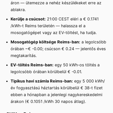
áron — ütemezze a nehéz készülékeket erre az
ablakra.
Kerülje a csúcsot:
21:00 CEST eléri a € 0.1741
/kWh-t Reims területén — halassza el a
mosogatógépet vagy az EV-töltést, ha tudja.
Mosogatógép költsége Reims-ban:
a legolcsóbb
órában ~€ -0.00; csúcson € 0.24 — jelentős éves
megtakarítás.
EV-töltés Reims-ban:
egy 50 kWh-os töltés a
legolcsóbb órában körülbelül € -0.01.
Tipikus havi számla Reims-ban:
egy 5 000 kWh/
év fogyasztású háztartás körülbelül € 38-t fizet
ebben a hónapban a jelenlegi nagykereskedelmi
árakon (€ 0.1051 /kWh 30 napos átlag).