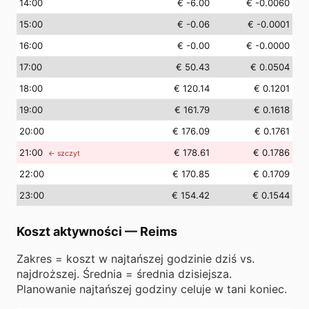
14
:00
€ -6.00
€ -0.0060
15
:00
€ -0.06
€ -0.0001
16
:00
€ -0.00
€ -0.0000
17
:00
€ 50.43
€ 0.0504
18
:00
€ 120.14
€ 0.1201
19
:00
€ 161.79
€ 0.1618
20
:00
€ 176.09
€ 0.1761
21
:00
€ 178.61
€ 0.1786
← szczyt
22
:00
€ 170.85
€ 0.1709
23
:00
€ 154.42
€ 0.1544
Koszt aktywności
—
Reims
Zakres = koszt w najtańszej godzinie dziś vs.
najdroższej. Średnia = średnia dzisiejsza.
Planowanie najtańszej godziny celuje w tani koniec.