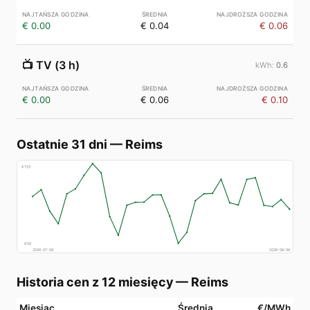
€ 0.00
€ 0.04
€ 0.06
📺
TV (3 h)
0.6
€ 0.00
€ 0.06
€ 0.10
Ostatnie 31 dni
—
Reims
€
153
€
50
2026-07-09
2026-08-08
Historia cen z 12 miesięcy
—
Reims
Miesiąc
Średnia
€/MWh