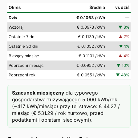
Okres
Średnia
vs dziś
Dziś
€ 0.1063
/kWh
—
Wczoraj
€ 0.0973
/kWh
▼
8
%
Ostatnie 7 dni
€ 0.1139
/kWh
▲
7
%
Ostatnie 30 dni
€ 0.1052
/kWh
▼
1
%
Bieżący miesiąc
€ 0.1101
/kWh
▲
4
%
Poprzedni miesiąc
€ 0.0952
/kWh
▼
10
%
Poprzedni rok
€ 0.0551
/kWh
▼
48
%
Szacunek miesięczny
dla typowego
gospodarstwa zużywającego 5 000 kWh/rok
(~417 kWh/miesiąc) przy tej stawce: € 44.27 /
miesiąc (€ 531.29 / rok hurtowo, przed
podatkami i opłatami sieciowymi).