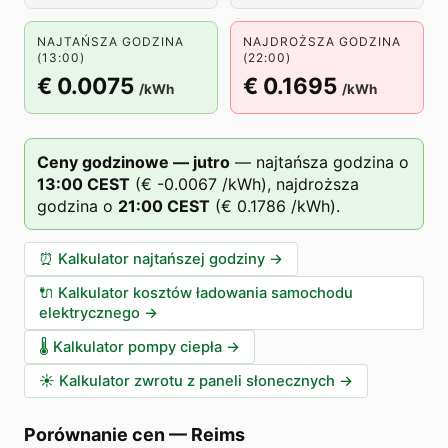
NAJTAŃSZA GODZINA
NAJDROŻSZA GODZINA
(13:00)
(22:00)
€ 0.0075
€ 0.1695
/kWh
/kWh
Ceny godzinowe — jutro
—
najtańsza godzina o
13
:00
CEST
(
€ -0.0067
/kWh),
najdroższa
godzina o
21
:00
CEST
(
€ 0.1786
/kWh).
⏰
Kalkulator najtańszej godziny
→
🔌
Kalkulator kosztów ładowania samochodu
elektrycznego
→
🌡️
Kalkulator pompy ciepła
→
☀️
Kalkulator zwrotu z paneli słonecznych
→
Porównanie cen
—
Reims