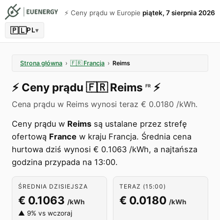
⚡️ Ceny prądu w Europie
piątek, 7 sierpnia 2026
🇵🇱
PL
▾
Strona główna
›
🇫🇷
Francja
›
Reims
⚡️
Ceny prądu
🇫🇷
Reims
⚡️
FR
Cena prądu w Reims wynosi teraz € 0.0180 /kWh.
Ceny prądu w
Reims
są ustalane przez strefę
ofertową
France
w kraju Francja. Średnia cena
hurtowa dziś wynosi € 0.1063 /kWh, a najtańsza
godzina przypada na 13:00.
ŚREDNIA DZISIEJSZA
TERAZ (15:00)
€ 0.1063
€ 0.0180
/kWh
/kWh
▲ 9% vs wczoraj