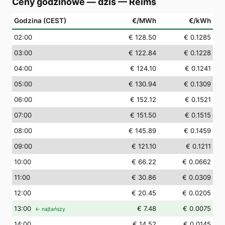
Ceny godzinowe — dziś
—
Reims
Godzina (CEST)
€/MWh
€/kWh
02
:00
€ 128.50
€ 0.1285
03
:00
€ 122.84
€ 0.1228
04
:00
€ 124.10
€ 0.1241
05
:00
€ 130.94
€ 0.1309
06
:00
€ 152.12
€ 0.1521
07
:00
€ 151.50
€ 0.1515
08
:00
€ 145.89
€ 0.1459
09
:00
€ 121.10
€ 0.1211
10
:00
€ 66.22
€ 0.0662
11
:00
€ 30.86
€ 0.0309
12
:00
€ 20.45
€ 0.0205
13
:00
€ 7.48
€ 0.0075
← najtańszy
14
:00
€ 14.52
€ 0.0145