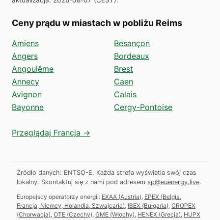
Ceny prądu w miastach w pobliżu Reims
Amiens
Besançon
Angers
Bordeaux
Angoulême
Brest
Annecy
Caen
Avignon
Calais
Bayonne
Cergy-Pontoise
Przeglądaj Francja →
Źródło danych: ENTSO-E. Każda strefa wyświetla swój czas
lokalny.
Skontaktuj się z nami pod adresem
sp@euenergy.live
.
Europejscy operatorzy energii:
EXAA
(
Austria
)
,
EPEX
(
Belgia,
Francja, Niemcy, Holandia, Szwajcaria
)
,
IBEX
(
Bułgaria
)
,
CROPEX
(
Chorwacja
)
,
OTE
(
Czechy
)
,
GME
(
Włochy
)
,
HENEX
(
Grecja
)
,
HUPX