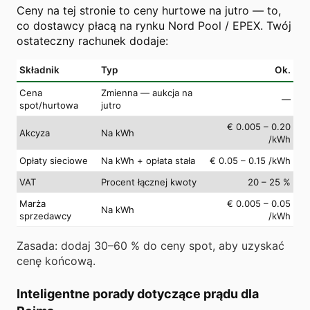
Ceny na tej stronie to ceny hurtowe na jutro — to,
co dostawcy płacą na rynku Nord Pool / EPEX. Twój
ostateczny rachunek dodaje:
Składnik
Typ
Ok.
Cena
Zmienna — aukcja na
—
spot/hurtowa
jutro
€ 0.005 – 0.20
Akcyza
Na kWh
/kWh
Opłaty sieciowe
Na kWh + opłata stała
€ 0.05 – 0.15 /kWh
VAT
Procent łącznej kwoty
20 – 25 %
Marża
€ 0.005 – 0.05
Na kWh
sprzedawcy
/kWh
Zasada: dodaj 30–60 % do ceny spot, aby uzyskać
cenę końcową.
Inteligentne porady dotyczące prądu dla