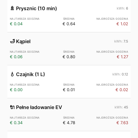
🚿
Prysznic (10 min)
6
€ 0.04
€ 0.64
€ 1.02
🛁
Kąpiel
7.5
€ 0.06
€ 0.80
€ 1.27
💧
Czajnik (1 L)
0.12
€ 0.00
€ 0.01
€ 0.02
🔌
Pełne ładowanie EV
45
€ 0.34
€ 4.78
€ 7.63