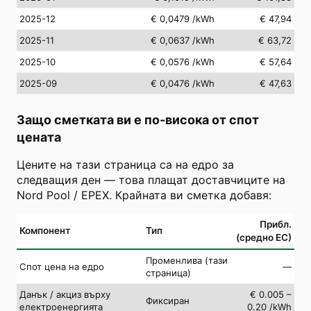
2025-12
€ 0,0479
/kWh
€ 47,94
2025-11
€ 0,0637
/kWh
€ 63,72
2025-10
€ 0,0576
/kWh
€ 57,64
2025-09
€ 0,0476
/kWh
€ 47,63
Защо сметката ви е по-висока от спот
цената
Цените на тази страница са на едро за
следващия ден — това плащат доставчиците на
Nord Pool / EPEX. Крайната ви сметка добавя:
Прибл.
Компонент
Тип
(средно ЕС)
Променлива (тази
Спот цена на едро
—
страница)
Данък / акциз върху
€ 0.005 –
Фиксиран
електроенергията
0.20 /kWh