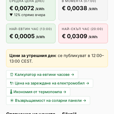
СРЕДНА ЦЕНА ДНЕС
В МОМЕНТА (07:00)
€ 0,0072
€ 0,0038
/kWh
/kWh
▼ 12% спрямо вчера
НАЙ-ЕВТИН ЧАС (13:00)
НАЙ-СКЪП ЧАС (20:00)
€ 0,0005
€ 0,0309
/kWh
/kWh
Цени за утрешния ден
:
се публикуват в 12:00–
13:00 CEST
.
⏰
Калкулатор на евтини часове
→
🔌
Цена на зареждане на електромобил
→
🌡️
Икономия от термопомпа
→
☀️
Възвръщаемост на соларни панели
→