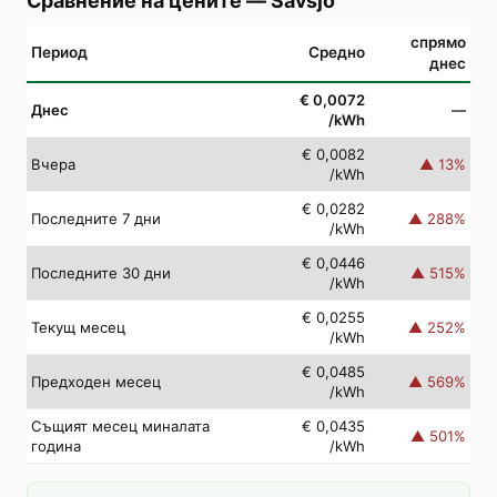
Сравнение на цените
—
Sävsjö
спрямо
Период
Средно
днес
€ 0,0072
Днес
—
/kWh
€ 0,0082
Вчера
▲
13
%
/kWh
€ 0,0282
Последните 7 дни
▲
288
%
/kWh
€ 0,0446
Последните 30 дни
▲
515
%
/kWh
€ 0,0255
Текущ месец
▲
252
%
/kWh
€ 0,0485
Предходен месец
▲
569
%
/kWh
Същият месец миналата
€ 0,0435
▲
501
%
година
/kWh