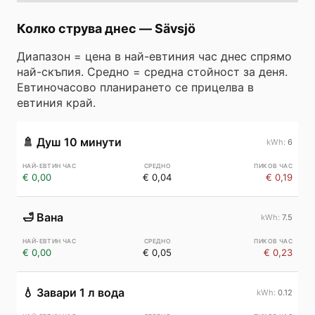
Колко струва днес
—
Sävsjö
Диапазон = цена в най-евтиния час днес спрямо
най-скъпия. Средно = средна стойност за деня.
Евтиночасово планирането се прицелва в
евтиния край.
🚿
Душ 10 минути
6
€ 0,00
€ 0,04
€ 0,19
🛁
Вана
7.5
€ 0,00
€ 0,05
€ 0,23
💧
Завари 1 л вода
0.12