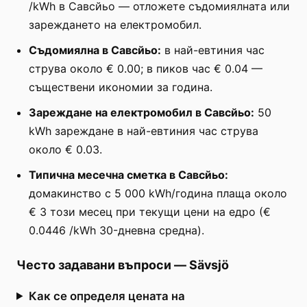
/kWh в Савсйьо — отложете съдомиялната или
зареждането на електромобил.
Съдомиялна в Савсйьо:
в най-евтиния час
струва около € 0.00; в пиков час € 0.04 —
съществени икономии за година.
Зареждане на електромобил в Савсйьо:
50
kWh зареждане в най-евтиния час струва
около € 0.03.
Типична месечна сметка в Савсйьо:
домакинство с 5 000 kWh/година плаща около
€ 3 този месец при текущи цени на едро (€
0.0446 /kWh 30-дневна средна).
Често задавани въпроси
—
Sävsjö
Как се определя цената на