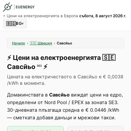
⚡️ Цени на електроенергията в Европа
събота, 8 август 2026 г.
🇧🇬
BG
▾
Начало
›
🇸🇪
Швеция
›
Савсйьо
⚡️
Цени на електроенергията
🇸🇪
Савсйьо
⚡️
SE3
Цената на електричеството в Савсйьо е € 0,0038
/kWh в момента.
Домакинствата в
Савсйьо
виждат цени на едро,
определени от Nord Pool / EPEX за зоната SE3.
30-дневната плъзгаща средна е € 0.0446 /kWh
— сметката добавя данъци и мрежови такси.