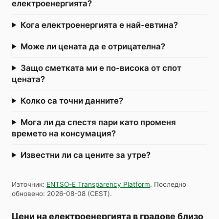
електроенергията?
Кога електроенергията е най-евтина?
Може ли цената да е отрицателна?
Защо сметката ми е по-висока от спот
цената?
Колко са точни данните?
Мога ли да спестя пари като променя
времето на консумация?
Известни ли са цените за утре?
Източник
:
ENTSO-E Transparency Platform
.
Последно
обновено
:
2026-08-08
(
CEST
).
Цени на електроенергията в градове близо