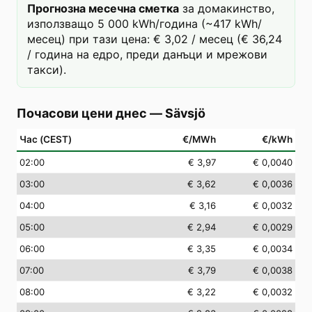
Прогнозна месечна сметка
за домакинство,
използващо 5 000 kWh/година (~417 kWh/
месец) при тази цена: € 3,02 / месец (€ 36,24
/ година на едро, преди данъци и мрежови
такси).
Почасови цени днес
—
Sävsjö
Час (CEST)
€/MWh
€/kWh
02
:00
€ 3,97
€ 0,0040
03
:00
€ 3,62
€ 0,0036
04
:00
€ 3,16
€ 0,0032
05
:00
€ 2,94
€ 0,0029
06
:00
€ 3,35
€ 0,0034
07
:00
€ 3,79
€ 0,0038
08
:00
€ 3,22
€ 0,0032