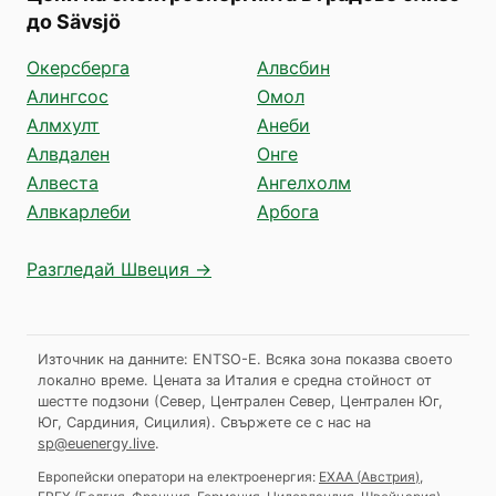
до Sävsjö
Окерсберга
Алвсбин
Алингсос
Омол
Алмхулт
Анеби
Алвдален
Онге
Алвеста
Ангелхолм
Алвкарлеби
Арбога
Разгледай Швеция →
Източник на данните: ENTSO-E. Всяка зона показва своето
локално време. Цената за Италия е средна стойност от
шестте подзони (Север, Централен Север, Централен Юг,
Юг, Сардиния, Сицилия).
Свържете се с нас на
sp@euenergy.live
.
Европейски оператори на електроенергия:
EXAA
(
Австрия
)
,