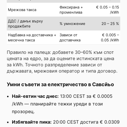
Фиксирана +
€ 0.05 – 0.15
Мрежова такса
променлива
/kWh
ДДС / данък върху
% умножение
20 – 25 %
продажбите
Надбавка на доставчика +
Зависи от
€ 0.005 –
месечна такса
доставчика
0.05 /kWh
Правило на палеца: добавете 30–60% към спот
цената на едро, за да оцените истинската цена
за kWh. Точното разпределение зависи от
държавата, мрежовия оператор и типа договор.
Умни съвети за електричество в Савсйьо
Най-евтин час днес:
13:00 CEST за € 0.0005
/kWh — планирайте тежки уреди в този
прозорец.
Избягвайте пика:
20:00 CEST достига € 0.0309