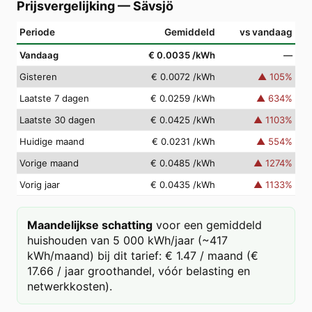
Prijsvergelijking
—
Sävsjö
Periode
Gemiddeld
vs vandaag
Vandaag
€ 0.0035
/kWh
—
Gisteren
€ 0.0072
/kWh
▲
105
%
Laatste 7 dagen
€ 0.0259
/kWh
▲
634
%
Laatste 30 dagen
€ 0.0425
/kWh
▲
1103
%
Huidige maand
€ 0.0231
/kWh
▲
554
%
Vorige maand
€ 0.0485
/kWh
▲
1274
%
Vorig jaar
€ 0.0435
/kWh
▲
1133
%
Maandelijkse schatting
voor een gemiddeld
huishouden van 5 000 kWh/jaar (~417
kWh/maand) bij dit tarief: € 1.47 / maand (€
17.66 / jaar groothandel, vóór belasting en
netwerkkosten).