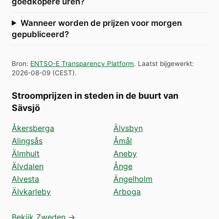
goedkopere uren?
Wanneer worden de prijzen voor morgen
gepubliceerd?
Bron
:
ENTSO-E Transparency Platform
.
Laatst bijgewerkt
:
2026-08-09
(
CEST
).
Stroomprijzen in steden in de buurt van
Sävsjö
Åkersberga
Älvsbyn
Alingsås
Åmål
Älmhult
Aneby
Älvdalen
Ånge
Alvesta
Ängelholm
Älvkarleby
Arboga
Bekijk Zweden →