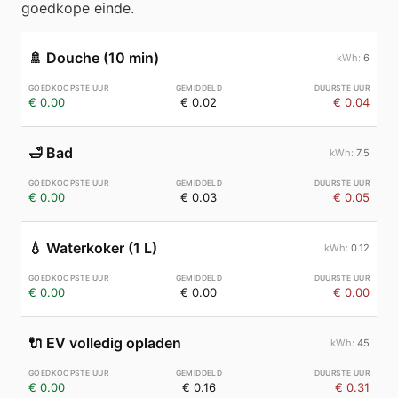
goedkope einde.
🚿
Douche (10 min)
6
€ 0.00
€ 0.02
€ 0.04
🛁
Bad
7.5
€ 0.00
€ 0.03
€ 0.05
💧
Waterkoker (1 L)
0.12
€ 0.00
€ 0.00
€ 0.00
🔌
EV volledig opladen
45
€ 0.00
€ 0.16
€ 0.31