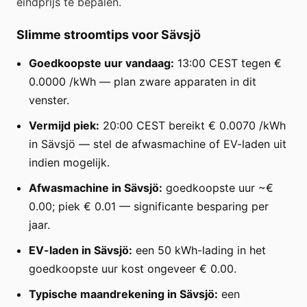
eindprijs te bepalen.
Slimme stroomtips voor Sävsjö
Goedkoopste uur vandaag:
13:00 CEST tegen €
0.0000 /kWh — plan zware apparaten in dit
venster.
Vermijd piek:
20:00 CEST bereikt € 0.0070 /kWh
in Sävsjö — stel de afwasmachine of EV-laden uit
indien mogelijk.
Afwasmachine in Sävsjö:
goedkoopste uur ~€
0.00; piek € 0.01 — significante besparing per
jaar.
EV-laden in Sävsjö:
een 50 kWh-lading in het
goedkoopste uur kost ongeveer € 0.00.
Typische maandrekening in Sävsjö:
een