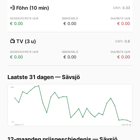
💨
Föhn (10 min)
0.33
€ 0.00
€ 0.00
€ 0.00
📺
TV (3 u)
0.6
€ 0.00
€ 0.00
€ 0.00
Laatste 31 dagen
—
Sävsjö
€
83
€
4
2026-07-11
2026-08-09
12-maanden prijsgeschiedenis
—
Sävsjö