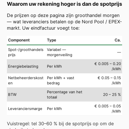
Waarom uw rekening hoger is dan de spotprijs
De prijzen op deze pagina zijn groothandel morgen
— wat leveranciers betalen op de Nord Pool / EPEX-
markt. Uw eindfactuur voegt toe:
Component
Type
Ca.
Spot-/groothandels
Variabel —
—
prijs
morgenveiling
€ 0.005 – 0.20
Energiebelasting
Per kWh
/kWh
Netbeheerderskost
Per kWh + vast
€ 0.05 – 0.15
en
bedrag
/kWh
Percentage van het
BTW
20 – 25 %
totaal
€ 0.005 – 0.05
Leveranciersmarge
Per kWh
/kWh
Vuistregel: tel 30–60 % bij de spotprijs op om de