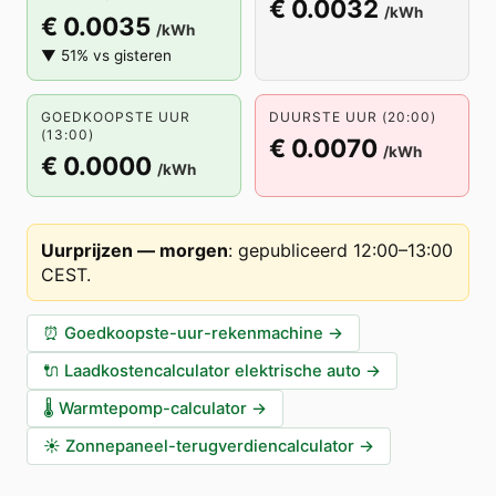
€ 0.0032
/kWh
€ 0.0035
/kWh
▼ 51% vs gisteren
GOEDKOOPSTE UUR
DUURSTE UUR (20:00)
(13:00)
€ 0.0070
/kWh
€ 0.0000
/kWh
Uurprijzen — morgen
:
gepubliceerd 12:00–13:00
CEST
.
⏰
Goedkoopste-uur-rekenmachine
→
🔌
Laadkostencalculator elektrische auto
→
🌡️
Warmtepomp-calculator
→
☀️
Zonnepaneel-terugverdiencalculator
→