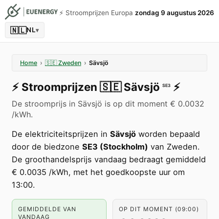
⚡️ Stroomprijzen Europa
zondag 9 augustus 2026
🇳🇱
NL
▾
Home
›
🇸🇪
Zweden
›
Sävsjö
⚡️
Stroomprijzen
🇸🇪
Sävsjö
⚡️
SE3
De stroomprijs in Sävsjö is op dit moment € 0.0032
/kWh.
De elektriciteitsprijzen in
Sävsjö
worden bepaald
door de biedzone
SE3 (Stockholm)
van Zweden.
De groothandelsprijs vandaag bedraagt gemiddeld
€ 0.0035 /kWh, met het goedkoopste uur om
13:00.
GEMIDDELDE VAN
OP DIT MOMENT (09:00)
VANDAAG