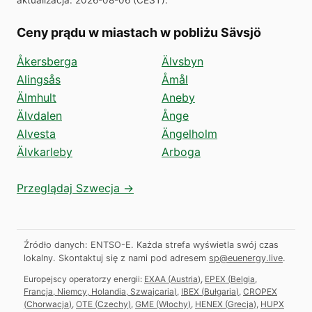
Ceny prądu w miastach w pobliżu Sävsjö
Åkersberga
Älvsbyn
Alingsås
Åmål
Älmhult
Aneby
Älvdalen
Ånge
Alvesta
Ängelholm
Älvkarleby
Arboga
Przeglądaj Szwecja →
Źródło danych: ENTSO-E. Każda strefa wyświetla swój czas
lokalny.
Skontaktuj się z nami pod adresem
sp@euenergy.live
.
Europejscy operatorzy energii:
EXAA
(
Austria
)
,
EPEX
(
Belgia,
Francja, Niemcy, Holandia, Szwajcaria
)
,
IBEX
(
Bułgaria
)
,
CROPEX
(
Chorwacja
)
,
OTE
(
Czechy
)
,
GME
(
Włochy
)
,
HENEX
(
Grecja
)
,
HUPX