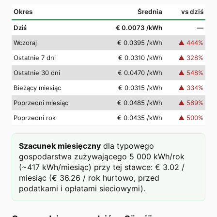
Okres
Średnia
vs dziś
Dziś
€ 0.0073
/kWh
—
Wczoraj
€ 0.0395
/kWh
▲
444
%
Ostatnie 7 dni
€ 0.0310
/kWh
▲
328
%
Ostatnie 30 dni
€ 0.0470
/kWh
▲
548
%
Bieżący miesiąc
€ 0.0315
/kWh
▲
334
%
Poprzedni miesiąc
€ 0.0485
/kWh
▲
569
%
Poprzedni rok
€ 0.0435
/kWh
▲
500
%
Szacunek miesięczny
dla typowego
gospodarstwa zużywającego 5 000 kWh/rok
(~417 kWh/miesiąc) przy tej stawce: € 3.02 /
miesiąc (€ 36.26 / rok hurtowo, przed
podatkami i opłatami sieciowymi).