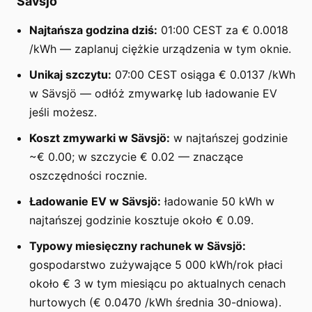
Sävsjö
Najtańsza godzina dziś:
01:00 CEST za € 0.0018
/kWh — zaplanuj ciężkie urządzenia w tym oknie.
Unikaj szczytu:
07:00 CEST osiąga € 0.0137 /kWh
w Sävsjö — odłóż zmywarkę lub ładowanie EV
jeśli możesz.
Koszt zmywarki w Sävsjö:
w najtańszej godzinie
~€ 0.00; w szczycie € 0.02 — znaczące
oszczędności rocznie.
Ładowanie EV w Sävsjö:
ładowanie 50 kWh w
najtańszej godzinie kosztuje około € 0.09.
Typowy miesięczny rachunek w Sävsjö:
gospodarstwo zużywające 5 000 kWh/rok płaci
około € 3 w tym miesiącu po aktualnych cenach
hurtowych (€ 0.0470 /kWh średnia 30-dniowa).