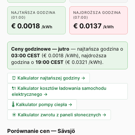
NAJTAŃSZA GODZINA
NAJDROŻSZA GODZINA
(01:00)
(07:00)
€ 0.0018
€ 0.0137
/kWh
/kWh
Ceny godzinowe — jutro
—
najtańsza godzina o
03
:00
CEST
(
€ 0.0018
/kWh),
najdroższa
godzina o
19
:00
CEST
(
€ 0.0321
/kWh).
⏰
Kalkulator najtańszej godziny
→
🔌
Kalkulator kosztów ładowania samochodu
elektrycznego
→
🌡️
Kalkulator pompy ciepła
→
☀️
Kalkulator zwrotu z paneli słonecznych
→
Porównanie cen
—
Sävsjö