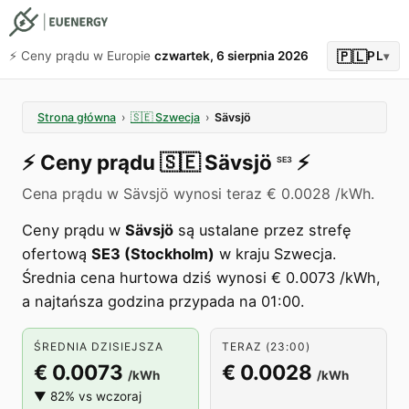
🇵🇱
⚡️ Ceny prądu w Europie
czwartek, 6 sierpnia 2026
PL
▾
Strona główna
›
🇸🇪
Szwecja
›
Sävsjö
⚡️
Ceny prądu
🇸🇪
Sävsjö
⚡️
SE3
Cena prądu w Sävsjö wynosi teraz € 0.0028 /kWh.
Ceny prądu w
Sävsjö
są ustalane przez strefę
ofertową
SE3 (Stockholm)
w kraju Szwecja.
Średnia cena hurtowa dziś wynosi € 0.0073 /kWh,
a najtańsza godzina przypada na 01:00.
ŚREDNIA DZISIEJSZA
TERAZ (23:00)
€ 0.0073
€ 0.0028
/kWh
/kWh
▼ 82% vs wczoraj