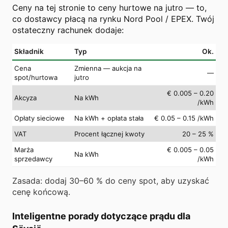
Ceny na tej stronie to ceny hurtowe na jutro — to,
co dostawcy płacą na rynku Nord Pool / EPEX. Twój
ostateczny rachunek dodaje:
Składnik
Typ
Ok.
Cena
Zmienna — aukcja na
—
spot/hurtowa
jutro
€ 0.005 – 0.20
Akcyza
Na kWh
/kWh
Opłaty sieciowe
Na kWh + opłata stała
€ 0.05 – 0.15 /kWh
VAT
Procent łącznej kwoty
20 – 25 %
Marża
€ 0.005 – 0.05
Na kWh
sprzedawcy
/kWh
Zasada: dodaj 30–60 % do ceny spot, aby uzyskać
cenę końcową.
Inteligentne porady dotyczące prądu dla