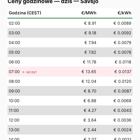
Ceny godzinowe — dziś
—
Sävsjö
Godzina (CEST)
€/MWh
€/kWh
02
:00
€ 8.91
€ 0.0089
03
:00
€ 9.18
€ 0.0092
04
:00
€ 7.94
€ 0.0079
05
:00
€ 7.82
€ 0.0078
06
:00
€ 11.78
€ 0.0118
07
:00
€ 13.65
€ 0.0137
← szczyt
08
:00
€ 12.04
€ 0.0120
09
:00
€ 8.70
€ 0.0087
10
:00
€ 6.88
€ 0.0069
11
:00
€ 4.27
€ 0.0043
12
:00
€ 3.64
€ 0.0036
13
:00
€ 2.44
€ 0.0024
14
:00
€ 2.07
€ 0.0021