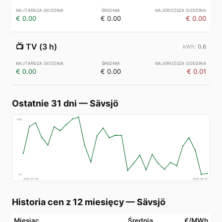
€ 0.00
€ 0.00
€ 0.00
📺
TV (3 h)
0.6
€ 0.00
€ 0.00
€ 0.01
Ostatnie 31 dni
—
Sävsjö
€
83
€
7
2026-07-08
2026-08-07
Historia cen z 12 miesięcy
—
Sävsjö
Miesiąc
Średnia
€/MWh