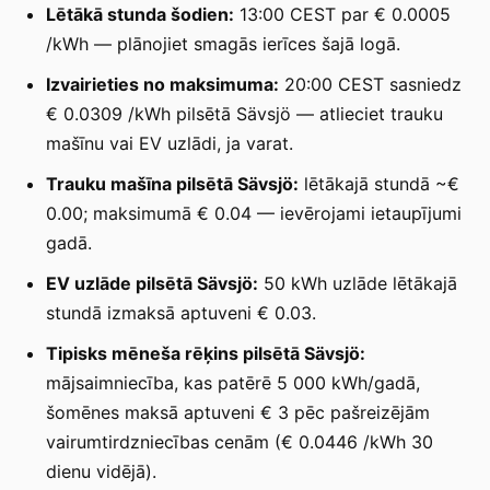
Lētākā stunda šodien:
13:00 CEST par € 0.0005
/kWh — plānojiet smagās ierīces šajā logā.
Izvairieties no maksimuma:
20:00 CEST sasniedz
€ 0.0309 /kWh pilsētā Sävsjö — atlieciet trauku
mašīnu vai EV uzlādi, ja varat.
Trauku mašīna pilsētā Sävsjö:
lētākajā stundā ~€
0.00; maksimumā € 0.04 — ievērojami ietaupījumi
gadā.
EV uzlāde pilsētā Sävsjö:
50 kWh uzlāde lētākajā
stundā izmaksā aptuveni € 0.03.
Tipisks mēneša rēķins pilsētā Sävsjö:
mājsaimniecība, kas patērē 5 000 kWh/gadā,
šomēnes maksā aptuveni € 3 pēc pašreizējām
vairumtirdzniecības cenām (€ 0.0446 /kWh 30
dienu vidējā).