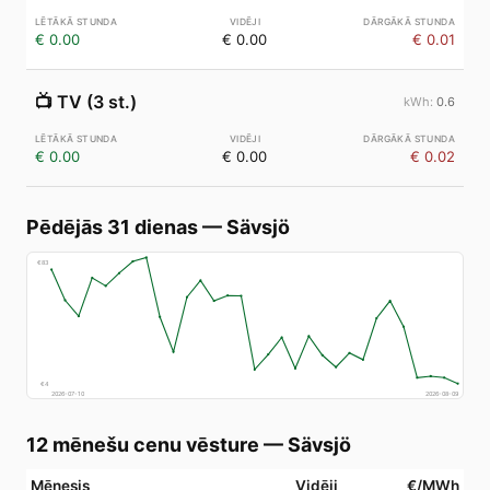
€ 0.00
€ 0.00
€ 0.01
📺
TV (3 st.)
0.6
€ 0.00
€ 0.00
€ 0.02
Pēdējās 31 dienas
—
Sävsjö
€
83
€
4
2026-07-10
2026-08-09
12 mēnešu cenu vēsture
—
Sävsjö
Mēnesis
Vidēji
€/MWh