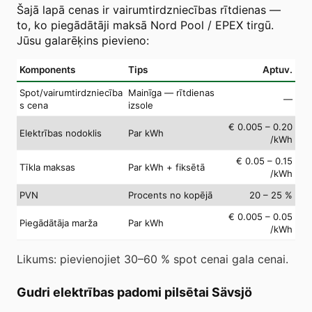
Šajā lapā cenas ir vairumtirdzniecības rītdienas —
to, ko piegādātāji maksā Nord Pool / EPEX tirgū.
Jūsu galarēķins pievieno:
Komponents
Tips
Aptuv.
Spot/vairumtirdzniecība
Mainīga — rītdienas
—
s cena
izsole
€ 0.005 – 0.20
Elektrības nodoklis
Par kWh
/kWh
€ 0.05 – 0.15
Tīkla maksas
Par kWh + fiksētā
/kWh
PVN
Procents no kopējā
20 – 25 %
€ 0.005 – 0.05
Piegādātāja marža
Par kWh
/kWh
Likums: pievienojiet 30–60 % spot cenai gala cenai.
Gudri elektrības padomi pilsētai Sävsjö