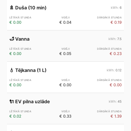
🚿
Duša (10 min)
6
€ 0.00
€ 0.04
€ 0.19
🛁
Vanna
7.5
€ 0.00
€ 0.05
€ 0.23
💧
Tējkanna (1 L)
0.12
€ 0.00
€ 0.00
€ 0.00
🔌
EV pilna uzlāde
45
€ 0.02
€ 0.33
€ 1.39