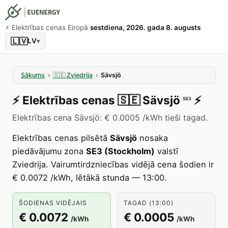
⚡️ Elektrības cenas Eiropā
sestdiena, 2026. gada 8. augusts
🇱🇻
LV
▾
Sākums
›
🇸🇪
Zviedrija
›
Sävsjö
⚡️
Elektrības cenas
🇸🇪
Sävsjö
⚡️
SE3
Elektrības cena Sävsjö: € 0.0005 /kWh tieši tagad.
Elektrības cenas pilsētā
Sävsjö
nosaka
piedāvājumu zona
SE3 (Stockholm)
valstī
Zviedrija. Vairumtirdzniecības vidējā cena šodien ir
€ 0.0072 /kWh, lētākā stunda — 13:00.
ŠODIENAS VIDĒJAIS
TAGAD (13:00)
€ 0.0072
€ 0.0005
/kWh
/kWh