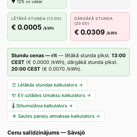
▼ 12% vs vakar
LĒTĀKĀ STUNDA (13:00)
DĀRGĀKĀ STUNDA
(20:00)
€ 0.0005
/kWh
€ 0.0309
/kWh
Stundu cenas — rīt
—
lētākā stunda plkst.
13
:00
CEST
(
€ 0.0000
/kWh),
dārgākā stunda plkst.
20
:00
CEST
(
€ 0.0070
/kWh).
⏰
Lētākās stundas kalkulators
→
🔌
EV uzlādes izmaksu kalkulators
→
🌡️
Siltumsūkņa kalkulators
→
☀️
Saules paneļu atmaksas kalkulators
→
Cenu salīdzinājums
—
Sävsjö