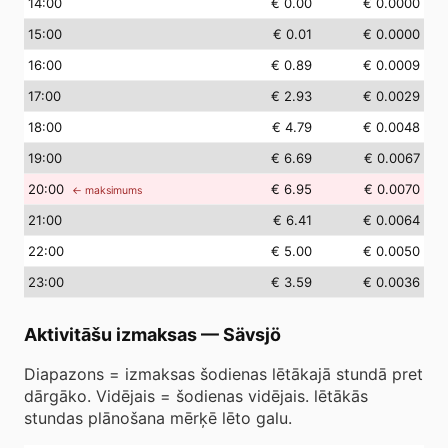
14
:00
€ 0.00
€ 0.0000
15
:00
€ 0.01
€ 0.0000
16
:00
€ 0.89
€ 0.0009
17
:00
€ 2.93
€ 0.0029
18
:00
€ 4.79
€ 0.0048
19
:00
€ 6.69
€ 0.0067
20
:00
€ 6.95
€ 0.0070
← maksimums
21
:00
€ 6.41
€ 0.0064
22
:00
€ 5.00
€ 0.0050
23
:00
€ 3.59
€ 0.0036
Aktivitāšu izmaksas
—
Sävsjö
Diapazons = izmaksas šodienas lētākajā stundā pret
dārgāko. Vidējais = šodienas vidējais. lētākās
stundas plānošana mērķē lēto galu.