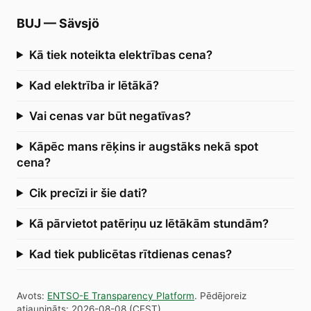
BUJ
—
Sävsjö
Kā tiek noteikta elektrības cena?
Kad elektrība ir lētākā?
Vai cenas var būt negatīvas?
Kāpēc mans rēķins ir augstāks nekā spot
cena?
Cik precīzi ir šie dati?
Kā pārvietot patēriņu uz lētākām stundām?
Kad tiek publicētas rītdienas cenas?
Avots
:
ENTSO-E Transparency Platform
.
Pēdējoreiz
atjaunināts
:
2026-08-08
(
CEST
).