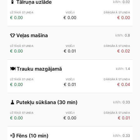
📱
Tālruņa uzlāde
0.02
€ 0.00
€ 0.00
€ 0.00
👕
Veļas mašīna
0.8
€ 0.00
€ 0.01
€ 0.02
🍽️
Trauku mazgājamā
1.4
€ 0.00
€ 0.01
€ 0.04
🧹
Putekļu sūkšana (30 min)
0.33
€ 0.00
€ 0.00
€ 0.01
💨
Fēns (10 min)
0.33