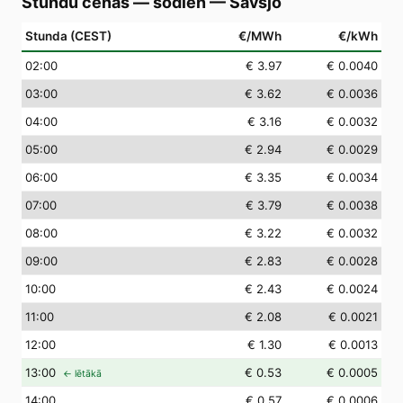
Stundu cenas — šodien
—
Sävsjö
Stunda (CEST)
€/MWh
€/kWh
02
:00
€ 3.97
€ 0.0040
03
:00
€ 3.62
€ 0.0036
04
:00
€ 3.16
€ 0.0032
05
:00
€ 2.94
€ 0.0029
06
:00
€ 3.35
€ 0.0034
07
:00
€ 3.79
€ 0.0038
08
:00
€ 3.22
€ 0.0032
09
:00
€ 2.83
€ 0.0028
10
:00
€ 2.43
€ 0.0024
11
:00
€ 2.08
€ 0.0021
12
:00
€ 1.30
€ 0.0013
13
:00
€ 0.53
€ 0.0005
← lētākā
14
:00
€ 0.57
€ 0.0006