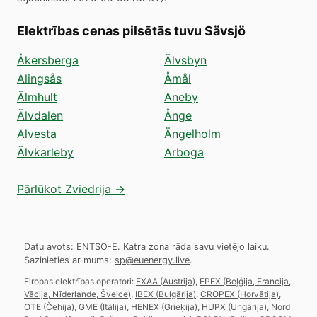
Elektrības cenas pilsētās tuvu Sävsjö
Åkersberga
Älvsbyn
Alingsås
Åmål
Älmhult
Aneby
Älvdalen
Ånge
Alvesta
Ängelholm
Älvkarleby
Arboga
Pārlūkot Zviedrija →
Datu avots: ENTSO-E. Katra zona rāda savu vietējo laiku.
Sazinieties ar mums:
sp@euenergy.live
.
Eiropas elektrības operatori:
EXAA
(
Austrija
)
,
EPEX
(
Beļģija, Francija,
Vācija, Nīderlande, Šveice
)
,
IBEX
(
Bulgārija
)
,
CROPEX
(
Horvātija
)
,
OTE
(
Čehija
)
,
GME
(
Itālija
)
,
HENEX
(
Grieķija
)
,
HUPX
(
Ungārija
)
,
Nord