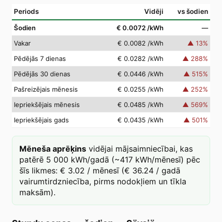
Periods
Vidēji
vs šodien
Šodien
€ 0.0072
/kWh
—
Vakar
€ 0.0082
/kWh
▲
13
%
Pēdējās 7 dienas
€ 0.0282
/kWh
▲
288
%
Pēdējās 30 dienas
€ 0.0446
/kWh
▲
515
%
Pašreizējais mēnesis
€ 0.0255
/kWh
▲
252
%
Iepriekšējais mēnesis
€ 0.0485
/kWh
▲
569
%
Iepriekšējais gads
€ 0.0435
/kWh
▲
501
%
Mēneša aprēķins
vidējai mājsaimniecībai, kas
patērē 5 000 kWh/gadā (~417 kWh/mēnesī) pēc
šīs likmes: € 3.02 / mēnesī (€ 36.24 / gadā
vairumtirdzniecība, pirms nodokļiem un tīkla
maksām).