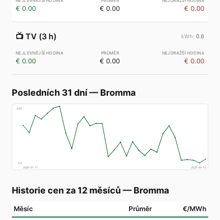
€ 0.00
€ 0.00
€ 0.00
📺
TV (3 h)
0.6
€ 0.00
€ 0.00
€ 0.00
Posledních 31 dní
—
Bromma
€
83
€
4
2026-07-11
2026-08-10
Historie cen za 12 měsíců
—
Bromma
Měsíc
Průměr
€/MWh