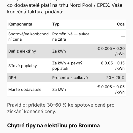
co dodavatelé platí na trhu Nord Pool / EPEX. Vaše
konečná faktura přidává:
Komponenta
Typ
Cca
Spotová/velkoobchod
Proměnlivá — aukce
—
ní cena
na zítra
€ 0.005 – 0.20
Daň z elektřiny
Za kWh
/kWh
Za kWh + pevný
€ 0.05 – 0.15
Síťové poplatky
poplatek
/kWh
DPH
Procento z celkové
20 – 25 %
€ 0.005 – 0.05
Marže dodavatele
Za kWh
/kWh
Pravidlo: přidejte 30–60 % ke spotové ceně pro
získání konečné ceny.
Chytré tipy na elektřinu pro Bromma