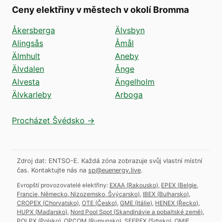
Ceny elektřiny v městech v okolí Bromma
Åkersberga
Älvsbyn
Alingsås
Åmål
Älmhult
Aneby
Älvdalen
Ånge
Alvesta
Ängelholm
Älvkarleby
Arboga
Procházet Švédsko →
Zdroj dat: ENTSO-E. Každá zóna zobrazuje svůj vlastní místní
čas.
Kontaktujte nás na
sp@euenergy.live
.
Evropští provozovatelé elektřiny:
EXAA
(
Rakousko
)
,
EPEX
(
Belgie,
Francie, Německo, Nizozemsko, Švýcarsko
)
,
IBEX
(
Bulharsko
)
,
CROPEX
(
Chorvatsko
)
,
OTE
(
Česko
)
,
GME
(
Itálie
)
,
HENEX
(
Řecko
)
,
HUPX
(
Maďarsko
)
,
Nord Pool Spot
(
Skandinávie a pobaltské země
)
,
POLPX
(
Polsko
)
,
OPCOM
(
Rumunsko
)
,
SEEPEX
(
Srbsko
)
,
OMIE