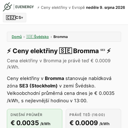
⚡️ Ceny elektřiny v Evropě
neděle 9. srpna 2026
🇨🇿
CS
▾
Domů
›
🇸🇪
Švédsko
›
Bromma
⚡️
Ceny elektřiny
🇸🇪
Bromma
⚡️
SE3
Cena elektřiny v Bromma je právě teď € 0.0009
/kWh.
Ceny elektřiny v
Bromma
stanovuje nabídková
zóna
SE3 (Stockholm)
v zemi Švédsko.
Velkoobchodní průměrná cena dnes je € 0.0035
/kWh, s nejlevnější hodinou v 13:00.
DNEŠNÍ PRŮMĚR
PRÁVĚ TEĎ (16:00)
€ 0.0035
€ 0.0009
/kWh
/kWh