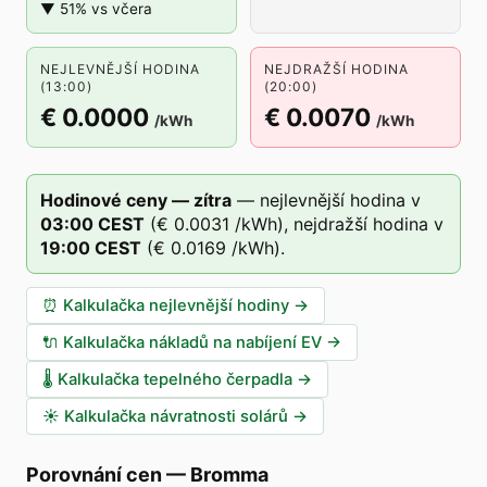
▼ 51% vs včera
NEJLEVNĚJŠÍ HODINA
NEJDRAŽŠÍ HODINA
(13:00)
(20:00)
€ 0.0000
€ 0.0070
/kWh
/kWh
Hodinové ceny — zítra
—
nejlevnější hodina v
03
:00
CEST
(
€ 0.0031
/kWh),
nejdražší hodina v
19
:00
CEST
(
€ 0.0169
/kWh).
⏰
Kalkulačka nejlevnější hodiny
→
🔌
Kalkulačka nákladů na nabíjení EV
→
🌡️
Kalkulačka tepelného čerpadla
→
☀️
Kalkulačka návratnosti solárů
→
Porovnání cen
—
Bromma