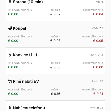
🚿
Sprcha (10 min)
6
€ 0.00
€ 0.02
€ 0.04
🛁
Koupel
7.5
€ 0.00
€ 0.03
€ 0.05
💧
Konvice (1 L)
0.12
€ 0.00
€ 0.00
€ 0.00
🔌
Plné nabití EV
45
€ 0.00
€ 0.16
€ 0.31
📱
Nabíjení telefonu
0.02