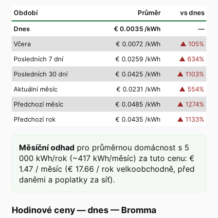
Období
Průměr
vs dnes
Dnes
€ 0.0035
/kWh
—
Včera
€ 0.0072
/kWh
▲
105
%
Posledních 7 dní
€ 0.0259
/kWh
▲
634
%
Posledních 30 dní
€ 0.0425
/kWh
▲
1103
%
Aktuální měsíc
€ 0.0231
/kWh
▲
554
%
Předchozí měsíc
€ 0.0485
/kWh
▲
1274
%
Předchozí rok
€ 0.0435
/kWh
▲
1133
%
Měsíční odhad
pro průměrnou domácnost s 5
000 kWh/rok (~417 kWh/měsíc) za tuto cenu: €
1.47 / měsíc (€ 17.66 / rok velkoobchodně, před
daněmi a poplatky za síť).
Hodinové ceny — dnes
—
Bromma