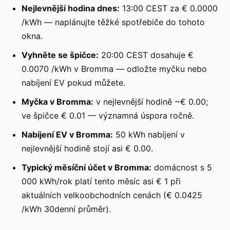
Nejlevnější hodina dnes:
13:00 CEST za € 0.0000
/kWh — naplánujte těžké spotřebiče do tohoto
okna.
Vyhněte se špičce:
20:00 CEST dosahuje €
0.0070 /kWh v Bromma — odložte myčku nebo
nabíjení EV pokud můžete.
Myčka v Bromma:
v nejlevnější hodině ~€ 0.00;
ve špičce € 0.01 — významná úspora ročně.
Nabíjení EV v Bromma:
50 kWh nabíjení v
nejlevnější hodině stojí asi € 0.00.
Typický měsíční účet v Bromma:
domácnost s 5
000 kWh/rok platí tento měsíc asi € 1 při
aktuálních velkoobchodních cenách (€ 0.0425
/kWh 30denní průměr).