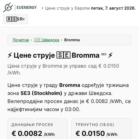
⚡️ Цене струје у Европи
петак, 7. август 2026.
🇷🇸
SR
▾
Почетна
›
🇸🇪
Шведска
›
Bromma
⚡️
Цене струје
🇸🇪
Bromma
⚡️
SE3
Цена струје у Bromma је управо сад € 0.0150
/kWh.
Цене струје у граду
Bromma
одређује тржишна
зона
SE3 (Stockholm)
у држави Шведска.
Велепродајни просек данас је € 0.0082 /kWh, са
најјефтинијим часом у 03:00.
ДАНАШЊИ ПРОСЕК
ТРЕНУТНО (18:00)
€ 0.0082
€ 0.0150
/kWh
/kWh