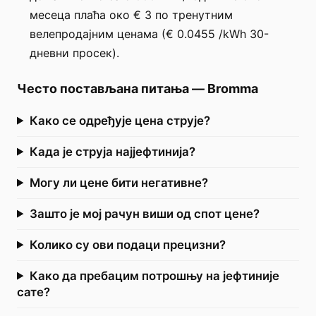
месеца плаћа око € 3 по тренутним
велепродајним ценама (€ 0.0455 /kWh 30-
дневни просек).
Често постављана питања
—
Bromma
Како се одређује цена струје?
Када је струја најјефтинија?
Могу ли цене бити негативне?
Зашто је мој рачун виши од спот цене?
Колико су ови подаци прецизни?
Како да пребацим потрошњу на јефтиније
сате?