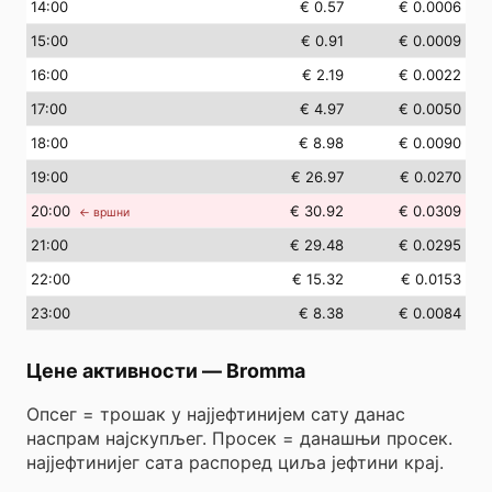
14
:00
€ 0.57
€ 0.0006
15
:00
€ 0.91
€ 0.0009
16
:00
€ 2.19
€ 0.0022
17
:00
€ 4.97
€ 0.0050
18
:00
€ 8.98
€ 0.0090
19
:00
€ 26.97
€ 0.0270
20
:00
€ 30.92
€ 0.0309
← вршни
21
:00
€ 29.48
€ 0.0295
22
:00
€ 15.32
€ 0.0153
23
:00
€ 8.38
€ 0.0084
Цене активности
—
Bromma
Опсег = трошак у најјефтинијем сату данас
наспрам најскупљег. Просек = данашњи просек.
најјефтинијег сата распоред циља јефтини крај.