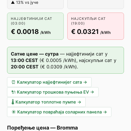
▲ 13% vs јуче
НАЈЈЕФТИНИЈИ САТ
НАЈСКУПЉИ САТ
(03:00)
(19:00)
€ 0.0018
€ 0.0321
/kWh
/kWh
Сатне цене — сутра
—
најјефтинији сат у
13
:00
CEST
(
€ 0.0005
/kWh),
најскупљи сат у
20
:00
CEST
(
€ 0.0309
/kWh).
⏰
Калкулатор најјефтинијег сата
→
🔌
Калкулатор трошкова пуњења EV
→
🌡️
Калкулатор топлотне пумпе
→
☀️
Калкулатор повраћаја соларних панела
→
Поређење цена
—
Bromma