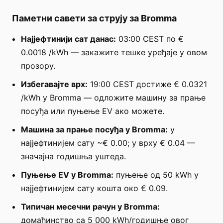
Паметни савети за струју за Bromma
Најјефтинији сат данас:
03:00 CEST по €
0.0018 /kWh — закажите тешке уређаје у овом
прозору.
Избегавајте врх:
19:00 CEST достиже € 0.0321
/kWh у Bromma — одложите машину за прање
посуђа или пуњење EV ако можете.
Машина за прање посуђа у Bromma:
у
најјефтинијем сату ~€ 0.00; у врху € 0.04 —
значајна годишња уштеда.
Пуњење EV у Bromma:
пуњење од 50 kWh у
најјефтинијем сату кошта око € 0.09.
Типичан месечни рачун у Bromma:
домаћинство са 5 000 kWh/годишње овог