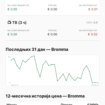
€ 0.00
€ 0.00
€ 0.01
📺
ТВ (3 ч)
0.6
€ 0.00
€ 0.00
€ 0.02
Последњих 31 дан
—
Bromma
€
83
€
7
2026-07-09
2026-08-08
12-месечна историја цена
—
Bromma
Месец
Просек
€/MWh