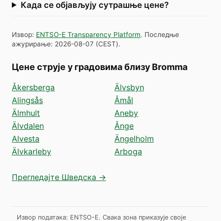
Када се објављују сутрашње цене?
Извор
:
ENTSO-E Transparency Platform
.
Последње
ажурирање
:
2026-08-07
(
CEST
).
Цене струје у градовима близу Bromma
Åkersberga
Älvsbyn
Alingsås
Åmål
Älmhult
Aneby
Älvdalen
Ånge
Alvesta
Ängelholm
Älvkarleby
Arboga
Прегледајте Шведска →
Извор података: ENTSO-E. Свака зона приказује своје