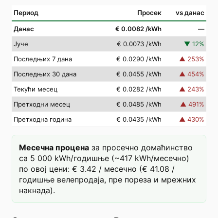
Период
Просек
vs данас
Данас
€ 0.0082
/kWh
—
Јуче
€ 0.0073
/kWh
▼
12
%
Последњих 7 дана
€ 0.0290
/kWh
▲
253
%
Последњих 30 дана
€ 0.0455
/kWh
▲
454
%
Текући месец
€ 0.0282
/kWh
▲
243
%
Претходни месец
€ 0.0485
/kWh
▲
491
%
Претходна година
€ 0.0435
/kWh
▲
430
%
Месечна процена
за просечно домаћинство
са 5 000 kWh/годишње (~417 kWh/месечно)
по овој цени: € 3.42 / месечно (€ 41.08 /
годишње велепродаја, пре пореза и мрежних
накнада).