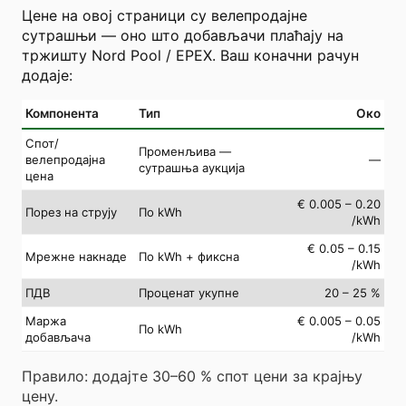
Цене на овој страници су велепродајне
сутрашњи — оно што добављачи плаћају на
тржишту Nord Pool / EPEX. Ваш коначни рачун
додаје:
Компонента
Тип
Око
Спот/
Променљива —
велепродајна
—
сутрашња аукција
цена
€ 0.005 – 0.20
Порез на струју
По kWh
/kWh
€ 0.05 – 0.15
Мрежне накнаде
По kWh + фиксна
/kWh
ПДВ
Проценат укупне
20 – 25 %
Маржа
€ 0.005 – 0.05
По kWh
добављача
/kWh
Правило: додајте 30–60 % спот цени за крајњу
цену.