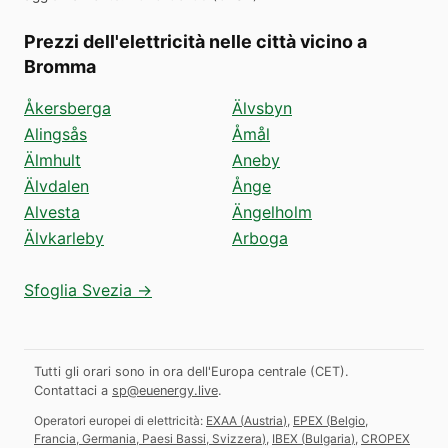
Prezzi dell'elettricità nelle città vicino a
Bromma
Åkersberga
Älvsbyn
Alingsås
Åmål
Älmhult
Aneby
Älvdalen
Ånge
Alvesta
Ängelholm
Älvkarleby
Arboga
Sfoglia Svezia →
Tutti gli orari sono in ora dell'Europa centrale (CET).
Contattaci a
sp@euenergy.live
.
Operatori europei di elettricità:
EXAA
(
Austria
)
,
EPEX
(
Belgio,
Francia, Germania, Paesi Bassi, Svizzera
)
,
IBEX
(
Bulgaria
)
,
CROPEX