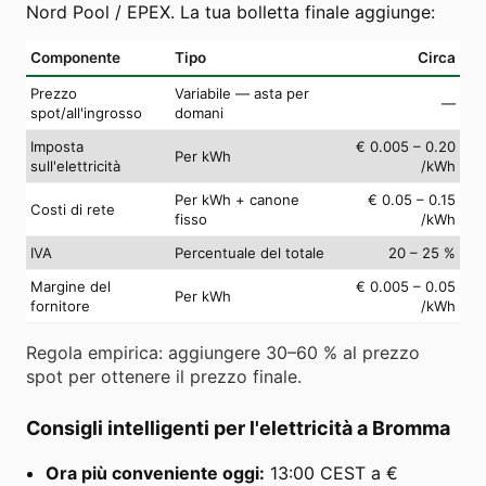
Nord Pool / EPEX. La tua bolletta finale aggiunge:
Componente
Tipo
Circa
Prezzo
Variabile — asta per
—
spot/all'ingrosso
domani
Imposta
€ 0.005 – 0.20
Per kWh
sull'elettricità
/kWh
Per kWh + canone
€ 0.05 – 0.15
Costi di rete
fisso
/kWh
IVA
Percentuale del totale
20 – 25 %
Margine del
€ 0.005 – 0.05
Per kWh
fornitore
/kWh
Regola empirica: aggiungere 30–60 % al prezzo
spot per ottenere il prezzo finale.
Consigli intelligenti per l'elettricità a Bromma
Ora più conveniente oggi:
13:00 CEST a €