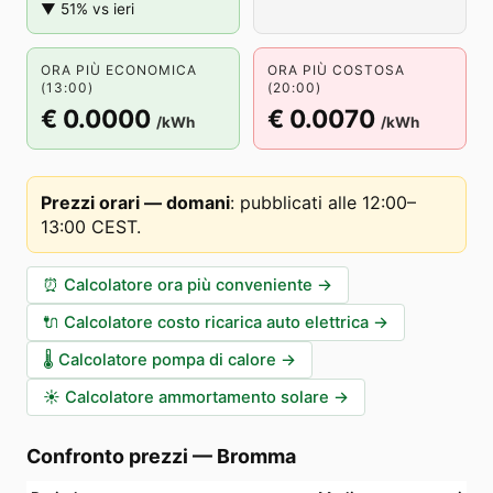
▼ 51% vs ieri
ORA PIÙ ECONOMICA
ORA PIÙ COSTOSA
(13:00)
(20:00)
€ 0.0000
€ 0.0070
/kWh
/kWh
Prezzi orari — domani
:
pubblicati alle 12:00–
13:00 CEST
.
⏰
Calcolatore ora più conveniente
→
🔌
Calcolatore costo ricarica auto elettrica
→
🌡️
Calcolatore pompa di calore
→
☀️
Calcolatore ammortamento solare
→
Confronto prezzi
—
Bromma