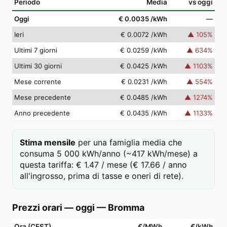
Periodo
Media
vs oggi
Oggi
€ 0.0035
/kWh
—
Ieri
€ 0.0072
/kWh
▲
105
%
Ultimi 7 giorni
€ 0.0259
/kWh
▲
634
%
Ultimi 30 giorni
€ 0.0425
/kWh
▲
1103
%
Mese corrente
€ 0.0231
/kWh
▲
554
%
Mese precedente
€ 0.0485
/kWh
▲
1274
%
Anno precedente
€ 0.0435
/kWh
▲
1133
%
Stima mensile
per una famiglia media che
consuma 5 000 kWh/anno (~417 kWh/mese) a
questa tariffa: € 1.47 / mese (€ 17.66 / anno
all'ingrosso, prima di tasse e oneri di rete).
Prezzi orari — oggi
—
Bromma
Ora (CEST)
€/MWh
€/kWh