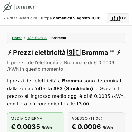
🇮🇹
⚡️ Prezzi elettricità Europa
domenica 9 agosto 2026
IT
▾
Home
›
🇸🇪
Svezia
›
Bromma
⚡️
Prezzi elettricità
🇸🇪
Bromma
⚡️
SE3
Il prezzo dell'elettricità a Bromma è di € 0.0006
/kWh in questo momento.
I prezzi dell'elettricità a
Bromma
sono determinati
dalla zona d'offerta
SE3 (Stockholm)
di Svezia. Il
prezzo all'ingrosso medio oggi è di € 0.0035 /kWh,
con l'ora più conveniente alle 13:00.
MEDIA ODIERNA
ADESSO (11:00)
€ 0.0035
€ 0.0006
/kWh
/kWh