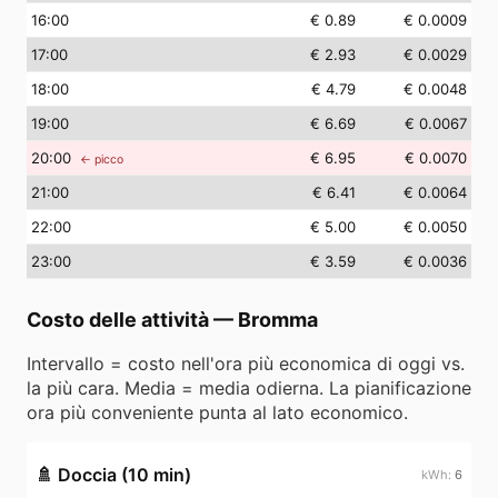
16
:00
€ 0.89
€ 0.0009
17
:00
€ 2.93
€ 0.0029
18
:00
€ 4.79
€ 0.0048
19
:00
€ 6.69
€ 0.0067
20
:00
€ 6.95
€ 0.0070
← picco
21
:00
€ 6.41
€ 0.0064
22
:00
€ 5.00
€ 0.0050
23
:00
€ 3.59
€ 0.0036
Costo delle attività
—
Bromma
Intervallo = costo nell'ora più economica di oggi vs.
la più cara. Media = media odierna. La pianificazione
ora più conveniente punta al lato economico.
🚿
Doccia (10 min)
6