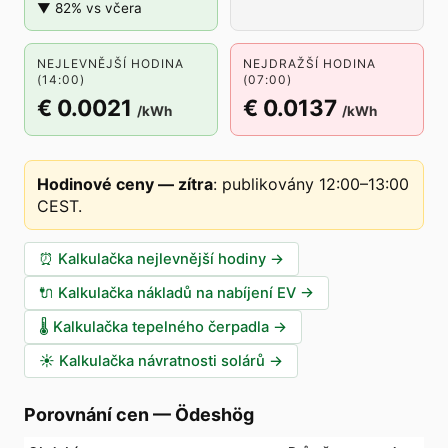
▼ 82% vs včera
NEJLEVNĚJŠÍ HODINA
NEJDRAŽŠÍ HODINA
(14:00)
(07:00)
€ 0.0021
€ 0.0137
/kWh
/kWh
Hodinové ceny — zítra
:
publikovány 12:00–13:00
CEST
.
⏰
Kalkulačka nejlevnější hodiny
→
🔌
Kalkulačka nákladů na nabíjení EV
→
🌡️
Kalkulačka tepelného čerpadla
→
☀️
Kalkulačka návratnosti solárů
→
Porovnání cen
—
Ödeshög