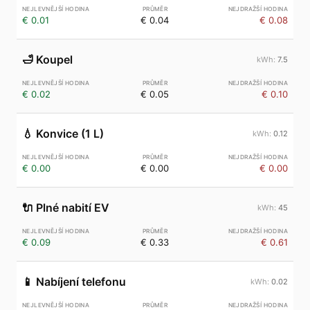
€ 0.01
€ 0.04
€ 0.08
🛁
Koupel
7.5
€ 0.02
€ 0.05
€ 0.10
💧
Konvice (1 L)
0.12
€ 0.00
€ 0.00
€ 0.00
🔌
Plné nabití EV
45
€ 0.09
€ 0.33
€ 0.61
📱
Nabíjení telefonu
0.02