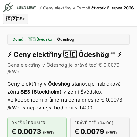
⚡️ Ceny elektřiny v Evropě
čtvrtek 6. srpna 2026
🇨🇿
CS
▾
Domů
›
🇸🇪
Švédsko
›
Ödeshög
⚡️
Ceny elektřiny
🇸🇪
Ödeshög
⚡️
SE3
Cena elektřiny v Ödeshög je právě teď € 0.0079
/kWh.
Ceny elektřiny v
Ödeshög
stanovuje nabídková
zóna
SE3 (Stockholm)
v zemi Švédsko.
Velkoobchodní průměrná cena dnes je € 0.0073
/kWh, s nejlevnější hodinou v 14:00.
DNEŠNÍ PRŮMĚR
PRÁVĚ TEĎ (04:00)
€ 0.0073
€ 0.0079
/kWh
/kWh