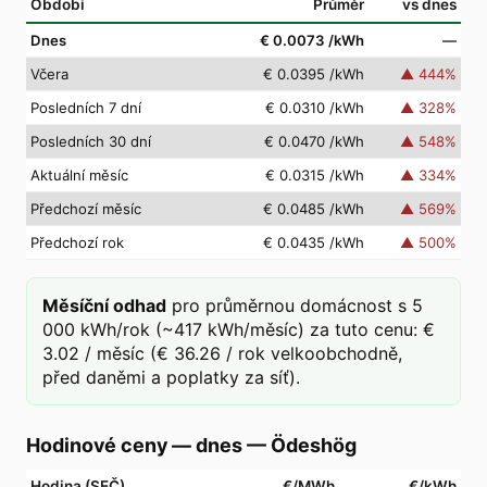
Období
Průměr
vs dnes
Dnes
€ 0.0073
/kWh
—
Včera
€ 0.0395
/kWh
▲
444
%
Posledních 7 dní
€ 0.0310
/kWh
▲
328
%
Posledních 30 dní
€ 0.0470
/kWh
▲
548
%
Aktuální měsíc
€ 0.0315
/kWh
▲
334
%
Předchozí měsíc
€ 0.0485
/kWh
▲
569
%
Předchozí rok
€ 0.0435
/kWh
▲
500
%
Měsíční odhad
pro průměrnou domácnost s 5
000 kWh/rok (~417 kWh/měsíc) za tuto cenu: €
3.02 / měsíc (€ 36.26 / rok velkoobchodně,
před daněmi a poplatky za síť).
Hodinové ceny — dnes
—
Ödeshög
Hodina (SEČ)
€/MWh
€/kWh