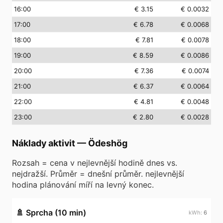
16
:00
€ 3.15
€ 0.0032
17
:00
€ 6.78
€ 0.0068
18
:00
€ 7.81
€ 0.0078
19
:00
€ 8.59
€ 0.0086
20
:00
€ 7.36
€ 0.0074
21
:00
€ 6.37
€ 0.0064
22
:00
€ 4.81
€ 0.0048
23
:00
€ 2.80
€ 0.0028
Náklady aktivit
—
Ödeshög
Rozsah = cena v nejlevnější hodině dnes vs.
nejdražší. Průměr = dnešní průměr. nejlevnější
hodina plánování míří na levný konec.
🚿
Sprcha (10 min)
6