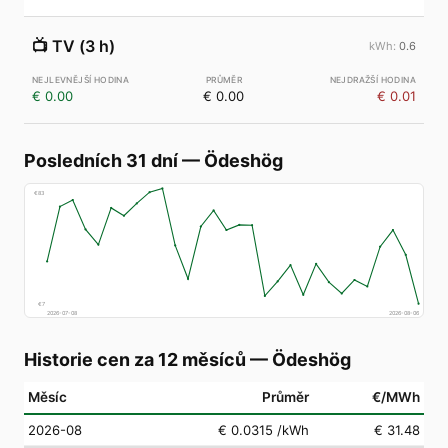
📺
TV (3 h)
0.6
€ 0.00
€ 0.00
€ 0.01
Posledních 31 dní
—
Ödeshög
€
83
€
7
2026-07-08
2026-08-06
Historie cen za 12 měsíců
—
Ödeshög
Měsíc
Průměr
€/MWh
2026-08
€ 0.0315
/kWh
€ 31.48