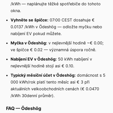
/kWh — naplánujte těžké spotřebiče do tohoto
okna.
Vyhněte se špičce:
07:00 CEST dosahuje €
0.0137 /kWh v Ödeshög — odložte myčku nebo
nabíjení EV pokud můžete.
Myčka v Ödeshög:
v nejlevnější hodině ~€ 0.00;
ve špičce € 0.02 — významná úspora ročně.
Nabíjení EV v Ödeshög:
50 kWh nabíjení v
nejlevnější hodině stojí asi € 0.10.
Typický měsíční účet v Ödeshög:
domácnost s 5
000 kWh/rok platí tento měsíc asi € 3 při
aktuálních velkoobchodních cenách (€ 0.0470
/kWh 30denní průměr).
FAQ
—
Ödeshög