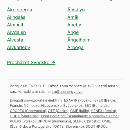
Åkersberga
Älvsbyn
Alingsås
Åmål
Älmhult
Aneby
Älvdalen
Ånge
Alvesta
Ängelholm
Älvkarleby
Arboga
Procházet Švédsko →
Zdroj dat: ENTSO-E. Každá zóna zobrazuje svůj vlastní místní
čas.
Kontaktujte nás na
sp@euenergy.live
.
Evropští provozovatelé elektřiny:
EXAA
(
Rakousko
)
,
EPEX
(
Belgie,
Francie, Německo, Nizozemsko, Švýcarsko
)
,
IBEX
(
Bulharsko
)
,
CROPEX
(
Chorvatsko
)
,
OTE
(
Česko
)
,
GME
(
Itálie
)
,
HENEX
(
Řecko
)
,
HUPX
(
Maďarsko
)
,
Nord Pool Spot
(
Skandinávie a pobaltské země
)
,
POLPX
(
Polsko
)
,
OPCOM
(
Rumunsko
)
,
SEEPEX
(
Srbsko
)
,
OMIE
(
Španělsko a Portugalsko
)
,
OKTE
(
Slovensko
)
,
SOUTHPOOL