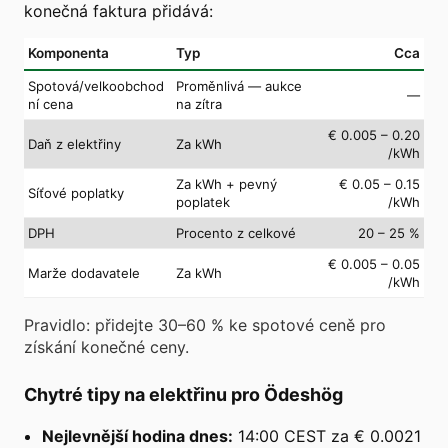
konečná faktura přidává:
Komponenta
Typ
Cca
Spotová/velkoobchod
Proměnlivá — aukce
—
ní cena
na zítra
€ 0.005 – 0.20
Daň z elektřiny
Za kWh
/kWh
Za kWh + pevný
€ 0.05 – 0.15
Síťové poplatky
poplatek
/kWh
DPH
Procento z celkové
20 – 25 %
€ 0.005 – 0.05
Marže dodavatele
Za kWh
/kWh
Pravidlo: přidejte 30–60 % ke spotové ceně pro
získání konečné ceny.
Chytré tipy na elektřinu pro Ödeshög
Nejlevnější hodina dnes:
14:00 CEST za € 0.0021