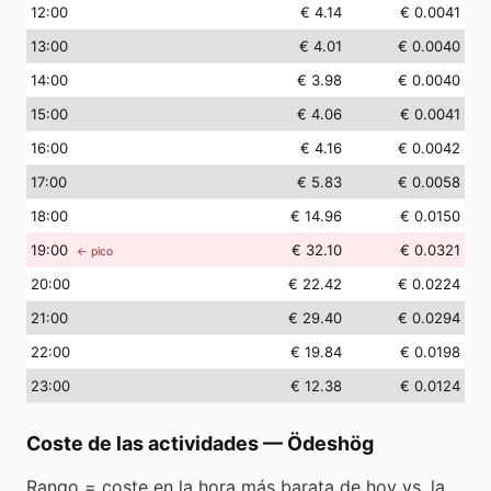
12
:00
€ 4.14
€ 0.0041
13
:00
€ 4.01
€ 0.0040
14
:00
€ 3.98
€ 0.0040
15
:00
€ 4.06
€ 0.0041
16
:00
€ 4.16
€ 0.0042
17
:00
€ 5.83
€ 0.0058
18
:00
€ 14.96
€ 0.0150
19
:00
€ 32.10
€ 0.0321
← pico
20
:00
€ 22.42
€ 0.0224
21
:00
€ 29.40
€ 0.0294
22
:00
€ 19.84
€ 0.0198
23
:00
€ 12.38
€ 0.0124
Coste de las actividades
—
Ödeshög
Rango = coste en la hora más barata de hoy vs. la