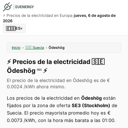
⚡️ Precios de la electricidad en Europa
jueves, 6 de agosto de
2026
🇪🇸
ES
▾
Inicio
›
🇸🇪
Suecia
›
Ödeshög
⚡️
Precios de la electricidad
🇸🇪
Ödeshög
⚡️
SE3
El precio de la electricidad en Ödeshög es de €
0.0024 /kWh ahora mismo.
Los precios de la electricidad en
Ödeshög
están
fijados por la zona de oferta
SE3 (Stockholm)
de
Suecia. El precio mayorista promedio hoy es €
0.0073 /kWh, con la hora más barata a las 01:00.