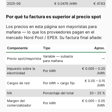
2025-09
€ 0.0476
/kWh
€ 47.63
Por qué tu factura es superior al precio spot
Los precios en esta página son mayoristas para
mañana — lo que los proveedores pagan en el
mercado Nord Pool / EPEX. Su factura final añade:
Componente
Tipo
Aprox.
Variable — subasta
Precio spot/mayorista
—
para mañana
Impuesto sobre la
€ 0.005 – 0.20
Por kWh
electricidad
/kWh
€ 0.05 – 0.15
Cargos de red
Por kWh + cargo fijo
/kWh
IVA
Porcentaje del total
20 – 25 %
Margen del
€ 0.005 – 0.05
Por kWh
comercializador
/kWh