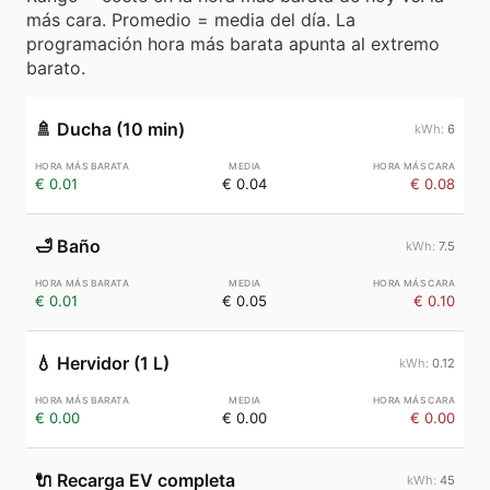
más cara. Promedio = media del día. La
programación hora más barata apunta al extremo
barato.
🚿
Ducha (10 min)
6
€ 0.01
€ 0.04
€ 0.08
🛁
Baño
7.5
€ 0.01
€ 0.05
€ 0.10
💧
Hervidor (1 L)
0.12
€ 0.00
€ 0.00
€ 0.00
🔌
Recarga EV completa
45