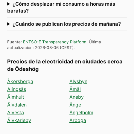
¿Cómo desplazar mi consumo a horas más
baratas?
¿Cuándo se publican los precios de mañana?
Fuente
:
ENTSO-E Transparency Platform
.
Última
actualización
:
2026-08-06
(
CEST
).
Precios de la electricidad en ciudades cerca
de Ödeshög
Åkersberga
Älvsbyn
Alingsås
Åmål
Älmhult
Aneby
Älvdalen
Ånge
Alvesta
Ängelholm
Älvkarleby
Arboga