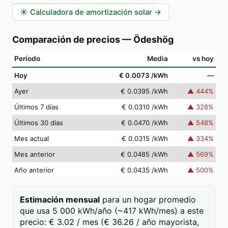
☀️
Calculadora de amortización solar
→
Comparación de precios
—
Ödeshög
Período
Media
vs hoy
Hoy
€ 0.0073
/kWh
—
Ayer
€ 0.0395
/kWh
▲
444
%
Últimos 7 días
€ 0.0310
/kWh
▲
328
%
Últimos 30 días
€ 0.0470
/kWh
▲
548
%
Mes actual
€ 0.0315
/kWh
▲
334
%
Mes anterior
€ 0.0485
/kWh
▲
569
%
Año anterior
€ 0.0435
/kWh
▲
500
%
Estimación mensual
para un hogar promedio
que usa 5 000 kWh/año (~417 kWh/mes) a este
precio: € 3.02 / mes (€ 36.26 / año mayorista,