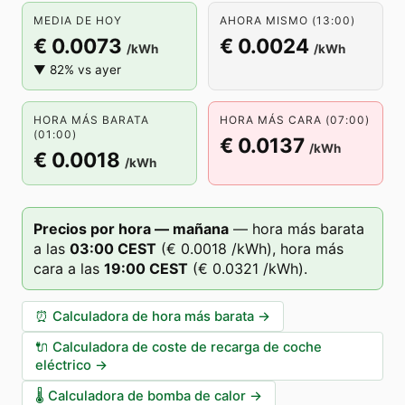
MEDIA DE HOY
AHORA MISMO (13:00)
€ 0.0073
€ 0.0024
/kWh
/kWh
▼ 82% vs ayer
HORA MÁS BARATA
HORA MÁS CARA (07:00)
(01:00)
€ 0.0137
/kWh
€ 0.0018
/kWh
Precios por hora — mañana
—
hora más barata
a las
03
:00
CEST
(
€ 0.0018
/kWh),
hora más
cara a las
19
:00
CEST
(
€ 0.0321
/kWh).
⏰
Calculadora de hora más barata
→
🔌
Calculadora de coste de recarga de coche
eléctrico
→
🌡️
Calculadora de bomba de calor
→