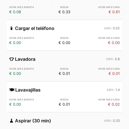
€ 0.08
€ 0.33
€ 0.61
📱
Cargar el teléfono
0.02
€ 0.00
€ 0.00
€ 0.00
👕
Lavadora
0.8
€ 0.00
€ 0.01
€ 0.01
🍽️
Lavavajillas
1.4
€ 0.00
€ 0.01
€ 0.02
🧹
Aspirar (30 min)
0.33