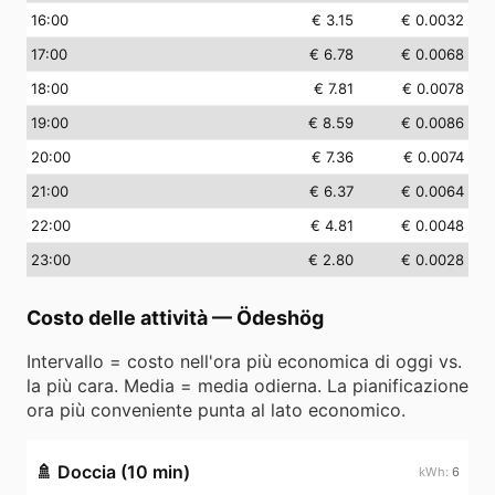
16
:00
€ 3.15
€ 0.0032
17
:00
€ 6.78
€ 0.0068
18
:00
€ 7.81
€ 0.0078
19
:00
€ 8.59
€ 0.0086
20
:00
€ 7.36
€ 0.0074
21
:00
€ 6.37
€ 0.0064
22
:00
€ 4.81
€ 0.0048
23
:00
€ 2.80
€ 0.0028
Costo delle attività
—
Ödeshög
Intervallo = costo nell'ora più economica di oggi vs.
la più cara. Media = media odierna. La pianificazione
ora più conveniente punta al lato economico.
🚿
Doccia (10 min)
6