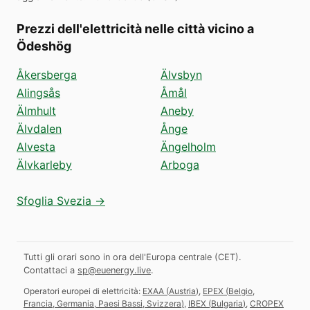
Prezzi dell'elettricità nelle città vicino a
Ödeshög
Åkersberga
Älvsbyn
Alingsås
Åmål
Älmhult
Aneby
Älvdalen
Ånge
Alvesta
Ängelholm
Älvkarleby
Arboga
Sfoglia Svezia →
Tutti gli orari sono in ora dell'Europa centrale (CET).
Contattaci a
sp@euenergy.live
.
Operatori europei di elettricità:
EXAA
(
Austria
)
,
EPEX
(
Belgio,
Francia, Germania, Paesi Bassi, Svizzera
)
,
IBEX
(
Bulgaria
)
,
CROPEX