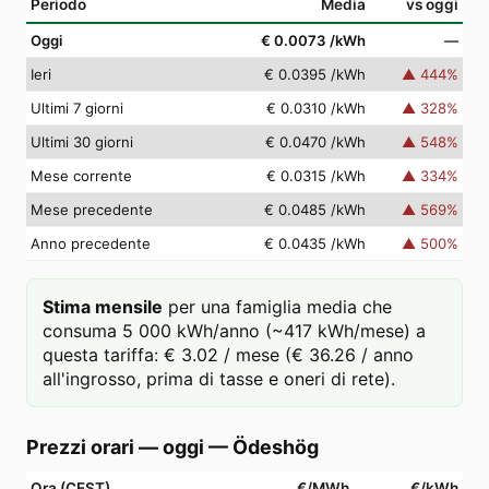
Periodo
Media
vs oggi
Oggi
€ 0.0073
/kWh
—
Ieri
€ 0.0395
/kWh
▲
444
%
Ultimi 7 giorni
€ 0.0310
/kWh
▲
328
%
Ultimi 30 giorni
€ 0.0470
/kWh
▲
548
%
Mese corrente
€ 0.0315
/kWh
▲
334
%
Mese precedente
€ 0.0485
/kWh
▲
569
%
Anno precedente
€ 0.0435
/kWh
▲
500
%
Stima mensile
per una famiglia media che
consuma 5 000 kWh/anno (~417 kWh/mese) a
questa tariffa: € 3.02 / mese (€ 36.26 / anno
all'ingrosso, prima di tasse e oneri di rete).
Prezzi orari — oggi
—
Ödeshög
Ora (CEST)
€/MWh
€/kWh