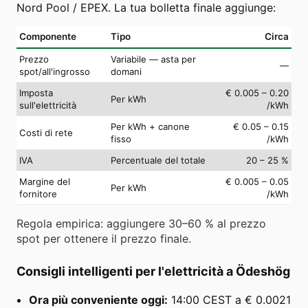
Nord Pool / EPEX. La tua bolletta finale aggiunge:
Componente
Tipo
Circa
Prezzo
Variabile — asta per
—
spot/all'ingrosso
domani
Imposta
€ 0.005 – 0.20
Per kWh
sull'elettricità
/kWh
Per kWh + canone
€ 0.05 – 0.15
Costi di rete
fisso
/kWh
IVA
Percentuale del totale
20 – 25 %
Margine del
€ 0.005 – 0.05
Per kWh
fornitore
/kWh
Regola empirica: aggiungere 30–60 % al prezzo
spot per ottenere il prezzo finale.
Consigli intelligenti per l'elettricità a Ödeshög
Ora più conveniente oggi:
14:00 CEST a € 0.0021