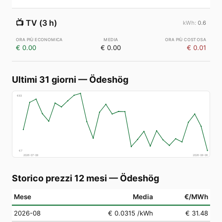
📺
TV (3 h)
0.6
€ 0.00
€ 0.00
€ 0.01
Ultimi 31 giorni
—
Ödeshög
€
83
€
7
2026-07-08
2026-08-06
Storico prezzi 12 mesi
—
Ödeshög
Mese
Media
€/MWh
2026-08
€ 0.0315
/kWh
€ 31.48