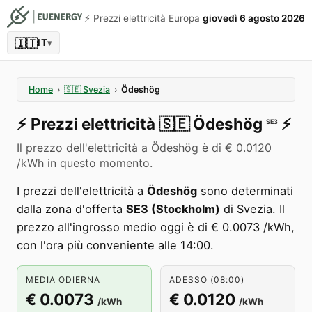
⚡️ Prezzi elettricità Europa
giovedì 6 agosto 2026
🇮🇹
IT
▾
Home
›
🇸🇪
Svezia
›
Ödeshög
⚡️
Prezzi elettricità
🇸🇪
Ödeshög
⚡️
SE3
Il prezzo dell'elettricità a Ödeshög è di € 0.0120
/kWh in questo momento.
I prezzi dell'elettricità a
Ödeshög
sono determinati
dalla zona d'offerta
SE3 (Stockholm)
di Svezia. Il
prezzo all'ingrosso medio oggi è di € 0.0073 /kWh,
con l'ora più conveniente alle 14:00.
MEDIA ODIERNA
ADESSO (08:00)
€ 0.0073
€ 0.0120
/kWh
/kWh