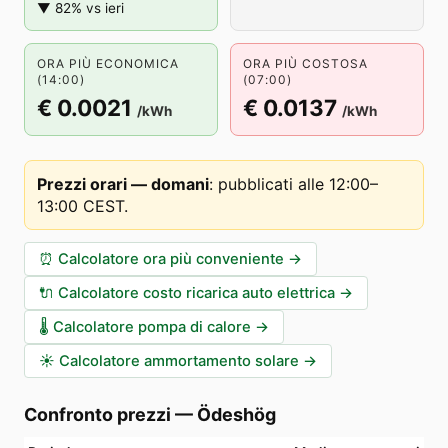
▼ 82% vs ieri
ORA PIÙ ECONOMICA
ORA PIÙ COSTOSA
(14:00)
(07:00)
€ 0.0021
€ 0.0137
/kWh
/kWh
Prezzi orari — domani
:
pubblicati alle 12:00–
13:00 CEST
.
⏰
Calcolatore ora più conveniente
→
🔌
Calcolatore costo ricarica auto elettrica
→
🌡️
Calcolatore pompa di calore
→
☀️
Calcolatore ammortamento solare
→
Confronto prezzi
—
Ödeshög