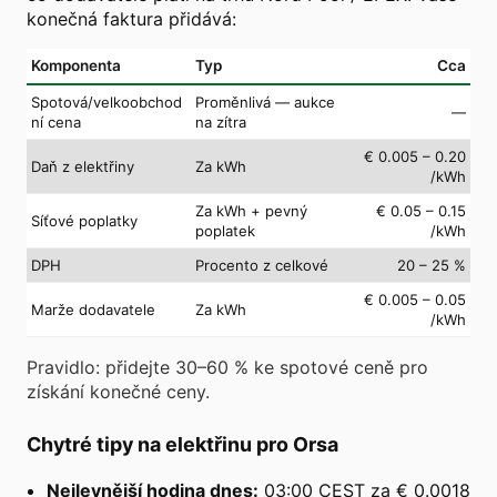
konečná faktura přidává:
Komponenta
Typ
Cca
Spotová/velkoobchod
Proměnlivá — aukce
—
ní cena
na zítra
€ 0.005 – 0.20
Daň z elektřiny
Za kWh
/kWh
Za kWh + pevný
€ 0.05 – 0.15
Síťové poplatky
poplatek
/kWh
DPH
Procento z celkové
20 – 25 %
€ 0.005 – 0.05
Marže dodavatele
Za kWh
/kWh
Pravidlo: přidejte 30–60 % ke spotové ceně pro
získání konečné ceny.
Chytré tipy na elektřinu pro Orsa
Nejlevnější hodina dnes:
03:00 CEST za € 0.0018