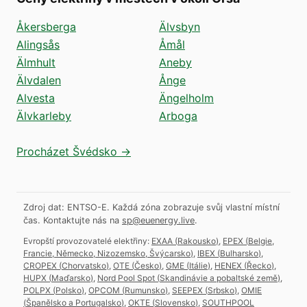
Åkersberga
Älvsbyn
Alingsås
Åmål
Älmhult
Aneby
Älvdalen
Ånge
Alvesta
Ängelholm
Älvkarleby
Arboga
Procházet Švédsko →
Zdroj dat: ENTSO-E. Každá zóna zobrazuje svůj vlastní místní
čas.
Kontaktujte nás na
sp@euenergy.live
.
Evropští provozovatelé elektřiny:
EXAA
(
Rakousko
)
,
EPEX
(
Belgie,
Francie, Německo, Nizozemsko, Švýcarsko
)
,
IBEX
(
Bulharsko
)
,
CROPEX
(
Chorvatsko
)
,
OTE
(
Česko
)
,
GME
(
Itálie
)
,
HENEX
(
Řecko
)
,
HUPX
(
Maďarsko
)
,
Nord Pool Spot
(
Skandinávie a pobaltské země
)
,
POLPX
(
Polsko
)
,
OPCOM
(
Rumunsko
)
,
SEEPEX
(
Srbsko
)
,
OMIE
(
Španělsko a Portugalsko
)
,
OKTE
(
Slovensko
)
,
SOUTHPOOL