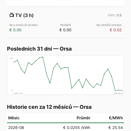
📺
TV (3 h)
0.6
€ 0.00
€ 0.00
€ 0.02
Posledních 31 dní
—
Orsa
€
83
€
7
2026-07-09
2026-08-08
Historie cen za 12 měsíců
—
Orsa
Měsíc
Průměr
€/MWh
2026-08
€ 0.0255
/kWh
€ 25.54