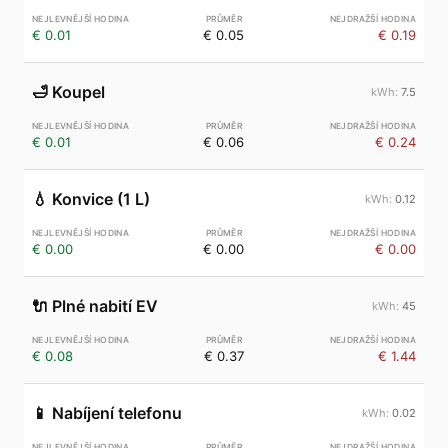
€ 0.01
€ 0.05
€ 0.19
🛁
Koupel
7.5
€ 0.01
€ 0.06
€ 0.24
💧
Konvice (1 L)
0.12
€ 0.00
€ 0.00
€ 0.00
🔌
Plné nabití EV
45
€ 0.08
€ 0.37
€ 1.44
📱
Nabíjení telefonu
0.02