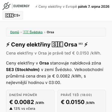
⚡️ Ceny elektřiny v Evropě
pátek 7. srpna 2026
🇨🇿
CS
▾
Domů
›
🇸🇪
Švédsko
›
Orsa
⚡️
Ceny elektřiny
🇸🇪
Orsa
⚡️
SE3
Cena elektřiny v Orsa je právě teď € 0.0150 /kWh.
Ceny elektřiny v
Orsa
stanovuje nabídková zóna
SE3 (Stockholm)
v zemi Švédsko. Velkoobchodní
průměrná cena dnes je € 0.0082 /kWh, s
nejlevnější hodinou v 03:00.
DNEŠNÍ PRŮMĚR
PRÁVĚ TEĎ (18:00)
€ 0.0082
€ 0.0150
/kWh
/kWh
▲ 13% vs včera