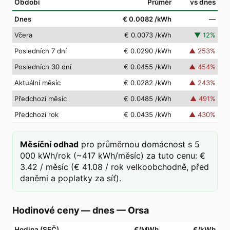
Období
Průměr
vs dnes
Dnes
€ 0.0082
/kWh
—
Včera
€ 0.0073
/kWh
▼
12
%
Posledních 7 dní
€ 0.0290
/kWh
▲
253
%
Posledních 30 dní
€ 0.0455
/kWh
▲
454
%
Aktuální měsíc
€ 0.0282
/kWh
▲
243
%
Předchozí měsíc
€ 0.0485
/kWh
▲
491
%
Předchozí rok
€ 0.0435
/kWh
▲
430
%
Měsíční odhad
pro průměrnou domácnost s 5
000 kWh/rok (~417 kWh/měsíc) za tuto cenu: €
3.42 / měsíc (€ 41.08 / rok velkoobchodně, před
daněmi a poplatky za síť).
Hodinové ceny — dnes
—
Orsa
Hodina (SEČ)
€/MWh
€/kWh