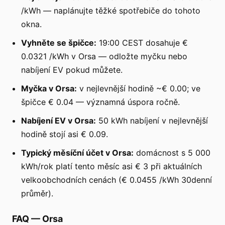
/kWh — naplánujte těžké spotřebiče do tohoto
okna.
Vyhněte se špičce:
19:00 CEST dosahuje €
0.0321 /kWh v Orsa — odložte myčku nebo
nabíjení EV pokud můžete.
Myčka v Orsa:
v nejlevnější hodině ~€ 0.00; ve
špičce € 0.04 — významná úspora ročně.
Nabíjení EV v Orsa:
50 kWh nabíjení v nejlevnější
hodině stojí asi € 0.09.
Typický měsíční účet v Orsa:
domácnost s 5 000
kWh/rok platí tento měsíc asi € 3 při aktuálních
velkoobchodních cenách (€ 0.0455 /kWh 30denní
průměr).
FAQ
—
Orsa