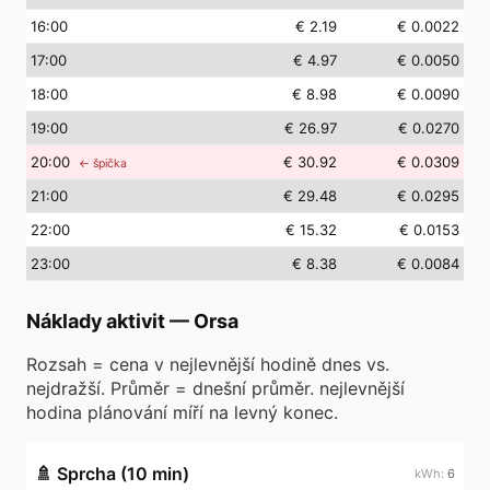
16
:00
€ 2.19
€ 0.0022
17
:00
€ 4.97
€ 0.0050
18
:00
€ 8.98
€ 0.0090
19
:00
€ 26.97
€ 0.0270
20
:00
€ 30.92
€ 0.0309
← špička
21
:00
€ 29.48
€ 0.0295
22
:00
€ 15.32
€ 0.0153
23
:00
€ 8.38
€ 0.0084
Náklady aktivit
—
Orsa
Rozsah = cena v nejlevnější hodině dnes vs.
nejdražší. Průměr = dnešní průměr. nejlevnější
hodina plánování míří na levný konec.
🚿
Sprcha (10 min)
6