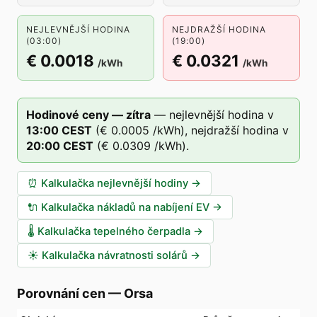
NEJLEVNĚJŠÍ HODINA
NEJDRAŽŠÍ HODINA
(03:00)
(19:00)
€ 0.0018
€ 0.0321
/kWh
/kWh
Hodinové ceny — zítra
—
nejlevnější hodina v
13
:00
CEST
(
€ 0.0005
/kWh),
nejdražší hodina v
20
:00
CEST
(
€ 0.0309
/kWh).
⏰
Kalkulačka nejlevnější hodiny
→
🔌
Kalkulačka nákladů na nabíjení EV
→
🌡️
Kalkulačka tepelného čerpadla
→
☀️
Kalkulačka návratnosti solárů
→
Porovnání cen
—
Orsa