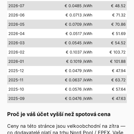
2026-07
€ 0.0485
/kWh
€ 48.52
2026-06
€ 0.0713
/kWh
€ 71.32
2026-05
€ 0.0709
/kWh
€ 70.86
2026-04
€ 0.0517
/kWh
€ 51.69
2026-03
€ 0.0545
/kWh
€ 54.52
2026-02
€ 0.1037
/kWh
€ 103.72
2026-01
€ 0.1019
/kWh
€ 101.88
2025-12
€ 0.0479
/kWh
€ 47.94
2025-11
€ 0.0637
/kWh
€ 63.72
2025-10
€ 0.0576
/kWh
€ 57.64
2025-09
€ 0.0476
/kWh
€ 47.63
Proč je váš účet vyšší než spotová cena
Ceny na této stránce jsou velkoobchodní na zítra —
co dodavatelé platí na trhu Nord Pool / EPEX. Vaše