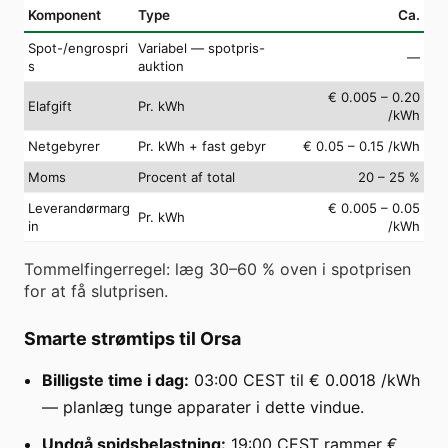
Komponent
Type
Ca.
Spot-/engrospri
Variabel — spotpris-
—
s
auktion
€ 0.005 – 0.20
Elafgift
Pr. kWh
/kWh
Netgebyrer
Pr. kWh + fast gebyr
€ 0.05 – 0.15 /kWh
Moms
Procent af total
20 – 25 %
Leverandørmarg
€ 0.005 – 0.05
Pr. kWh
in
/kWh
Tommelfingerregel: læg 30–60 % oven i spotprisen
for at få slutprisen.
Smarte strømtips til Orsa
Billigste time i dag:
03:00 CEST til € 0.0018 /kWh
— planlæg tunge apparater i dette vindue.
Undgå spidsbelastning:
19:00 CEST rammer €