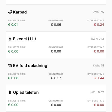
🛁
Karbad
7.5
€ 0.01
€ 0.06
€ 0.24
💧
Elkedel (1 L)
0.12
€ 0.00
€ 0.00
€ 0.00
🔌
EV fuld opladning
45
€ 0.08
€ 0.37
€ 1.44
📱
Oplad telefon
0.02
€ 0.00
€ 0.00
€ 0.00