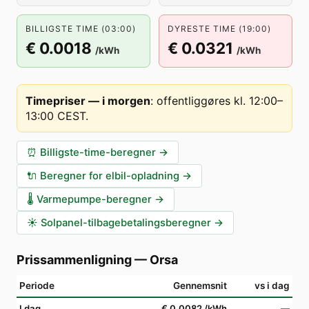
BILLIGSTE TIME (03:00)
DYRESTE TIME (19:00)
€ 0.0018
€ 0.0321
/kWh
/kWh
Timepriser — i morgen
:
offentliggøres kl. 12:00–
13:00 CEST
.
⏰
Billigste-time-beregner
→
🔌
Beregner for elbil-opladning
→
🌡️
Varmepumpe-beregner
→
☀️
Solpanel-tilbagebetalingsberegner
→
Prissammenligning
—
Orsa
Periode
Gennemsnit
vs i dag
I dag
€ 0.0082
/kWh
—