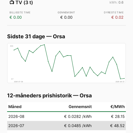
📺
TV (3 t)
0.6
€ 0.00
€ 0.00
€ 0.02
Sidste 31 dage
—
Orsa
€
83
€
7
2026-07-09
2026-08-07
12-måneders prishistorik
—
Orsa
Måned
Gennemsnit
€/MWh
2026-08
€ 0.0282
/kWh
€ 28.15
2026-07
€ 0.0485
/kWh
€ 48.52