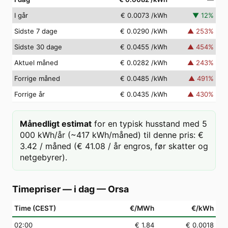
I går
€ 0.0073
/kWh
▼
12
%
Sidste 7 dage
€ 0.0290
/kWh
▲
253
%
Sidste 30 dage
€ 0.0455
/kWh
▲
454
%
Aktuel måned
€ 0.0282
/kWh
▲
243
%
Forrige måned
€ 0.0485
/kWh
▲
491
%
Forrige år
€ 0.0435
/kWh
▲
430
%
Månedligt estimat
for en typisk husstand med 5
000 kWh/år (~417 kWh/måned) til denne pris: €
3.42 / måned (€ 41.08 / år engros, før skatter og
netgebyrer).
Timepriser — i dag
—
Orsa
Time (CEST)
€/MWh
€/kWh
02
:00
€ 1.84
€ 0.0018