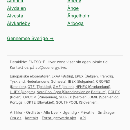
Älmhult
Aneby
Älvdalen
Ånge
Alvesta
Ängelholm
Älvkarleby
Arboga
Gennemse Sverige →
Datakilde: ENTSO-E. Hver zone viser sin egen lokale tid.
Kontakt os på
sp@euenergy.live
.
Europæiske eloperatører:
EXAA
(
Østrig
)
,
EPEX
(
Belgien, Frankrig,
Tyskland, Nederlandene, Schweiz
)
,
IBEX
(
Bulgarien
)
,
CROPEX
(
Kroatien
)
,
OTE
(
Tjekkiet
)
,
GME
(
Italien
)
,
HENEX
(
Grækenland
)
,
HUPX
(
Ungarn
)
,
Nord Pool Spot
(
Skandinavien og Baltikum
)
,
POLPX
(
Polen
)
,
OPCOM
(
Rumænien
)
,
SEEPEX
(
Serbien
)
,
OMIE
(
Spanien og
Portugal
)
,
OKTE
(
Slovakiet
)
,
SOUTHPOOL
(
Slovenien
)
.
Artikler
·
Ordliste
·
Alle byer
·
Ugentlig
·
Privatliv
·
Småkager
·
Om os
·
Kontakt
·
Forbrugerværktøjer
·
API