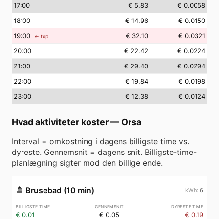
17
:00
€ 5.83
€ 0.0058
18
:00
€ 14.96
€ 0.0150
19
:00
€ 32.10
€ 0.0321
← top
20
:00
€ 22.42
€ 0.0224
21
:00
€ 29.40
€ 0.0294
22
:00
€ 19.84
€ 0.0198
23
:00
€ 12.38
€ 0.0124
Hvad aktiviteter koster
—
Orsa
Interval = omkostning i dagens billigste time vs.
dyreste. Gennemsnit = dagens snit. Billigste-time-
planlægning sigter mod den billige ende.
🚿
Brusebad (10 min)
6
€ 0.01
€ 0.05
€ 0.19