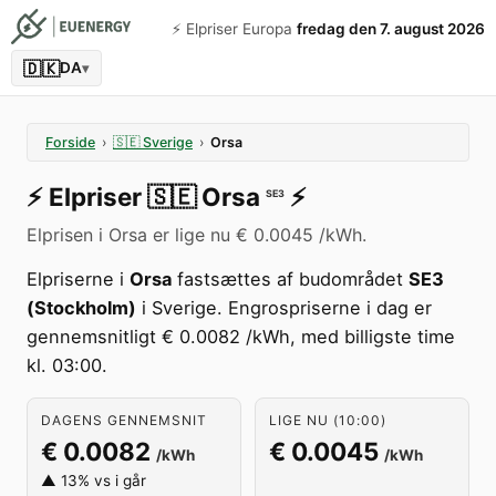
⚡️ Elpriser Europa
fredag den 7. august 2026
🇩🇰
DA
▾
Forside
›
🇸🇪
Sverige
›
Orsa
⚡️
Elpriser
🇸🇪
Orsa
⚡️
SE3
Elprisen i Orsa er lige nu € 0.0045 /kWh.
Elpriserne i
Orsa
fastsættes af budområdet
SE3
(Stockholm)
i Sverige. Engrospriserne i dag er
gennemsnitligt € 0.0082 /kWh, med billigste time
kl. 03:00.
DAGENS GENNEMSNIT
LIGE NU (10:00)
€ 0.0082
€ 0.0045
/kWh
/kWh
▲ 13% vs i går