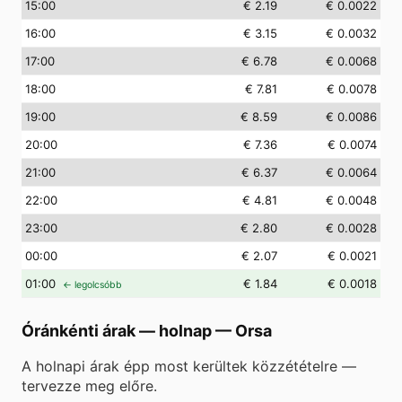
15
:00
€ 2.19
€ 0.0022
16
:00
€ 3.15
€ 0.0032
17
:00
€ 6.78
€ 0.0068
18
:00
€ 7.81
€ 0.0078
19
:00
€ 8.59
€ 0.0086
20
:00
€ 7.36
€ 0.0074
21
:00
€ 6.37
€ 0.0064
22
:00
€ 4.81
€ 0.0048
23
:00
€ 2.80
€ 0.0028
00
:00
€ 2.07
€ 0.0021
01
:00
€ 1.84
€ 0.0018
← legolcsóbb
Óránkénti árak — holnap
—
Orsa
A holnapi árak épp most kerültek közzétételre —
tervezze meg előre.