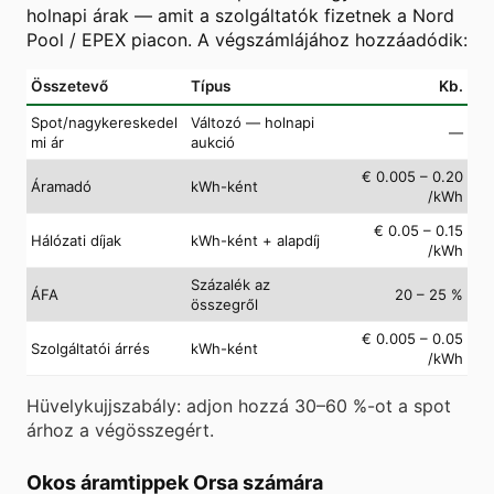
holnapi árak — amit a szolgáltatók fizetnek a Nord
Pool / EPEX piacon. A végszámlájához hozzáadódik:
Összetevő
Típus
Kb.
Spot/nagykereskedel
Változó — holnapi
—
mi ár
aukció
€ 0.005 – 0.20
Áramadó
kWh-ként
/kWh
€ 0.05 – 0.15
Hálózati díjak
kWh-ként + alapdíj
/kWh
Százalék az
ÁFA
20 – 25 %
összegről
€ 0.005 – 0.05
Szolgáltatói árrés
kWh-ként
/kWh
Hüvelykujjszabály: adjon hozzá 30–60 %-ot a spot
árhoz a végösszegért.
Okos áramtippek Orsa számára