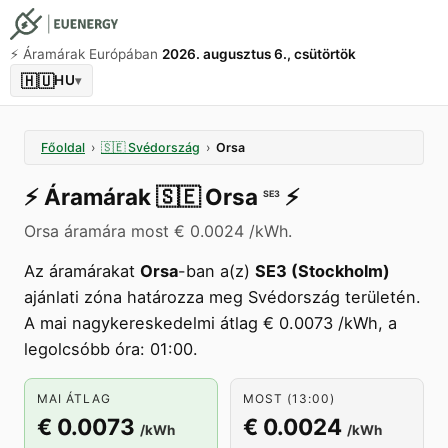
⚡️ Áramárak Európában
2026. augusztus 6., csütörtök
🇭🇺
HU
▾
Főoldal
›
🇸🇪
Svédország
›
Orsa
⚡️
Áramárak
🇸🇪
Orsa
⚡️
SE3
Orsa áramára most € 0.0024 /kWh.
Az áramárakat
Orsa
-ban a(z)
SE3 (Stockholm)
ajánlati zóna határozza meg Svédország területén.
A mai nagykereskedelmi átlag € 0.0073 /kWh, a
legolcsóbb óra: 01:00.
MAI ÁTLAG
MOST (13:00)
€ 0.0073
€ 0.0024
/kWh
/kWh