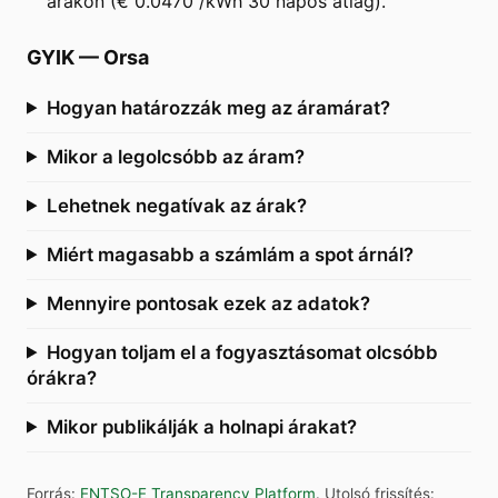
árakon (€ 0.0470 /kWh 30 napos átlag).
GYIK
—
Orsa
Hogyan határozzák meg az áramárat?
Mikor a legolcsóbb az áram?
Lehetnek negatívak az árak?
Miért magasabb a számlám a spot árnál?
Mennyire pontosak ezek az adatok?
Hogyan toljam el a fogyasztásomat olcsóbb
órákra?
Mikor publikálják a holnapi árakat?
Forrás
:
ENTSO-E Transparency Platform
.
Utolsó frissítés
: