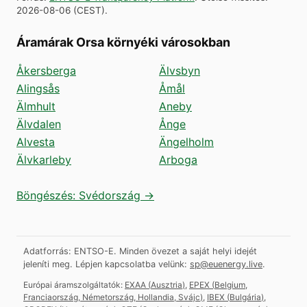
2026-08-06
(
CEST
).
Áramárak Orsa környéki városokban
Åkersberga
Älvsbyn
Alingsås
Åmål
Älmhult
Aneby
Älvdalen
Ånge
Alvesta
Ängelholm
Älvkarleby
Arboga
Böngészés: Svédország →
Adatforrás: ENTSO-E. Minden övezet a saját helyi idejét
jeleníti meg.
Lépjen kapcsolatba velünk:
sp@euenergy.live
.
Európai áramszolgáltatók:
EXAA
(
Ausztria
)
,
EPEX
(
Belgium,
Franciaország, Németország, Hollandia, Svájc
)
,
IBEX
(
Bulgária
)
,