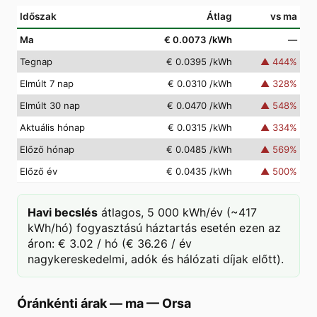
Időszak
Átlag
vs ma
Ma
€ 0.0073
/kWh
—
Tegnap
€ 0.0395
/kWh
▲
444
%
Elmúlt 7 nap
€ 0.0310
/kWh
▲
328
%
Elmúlt 30 nap
€ 0.0470
/kWh
▲
548
%
Aktuális hónap
€ 0.0315
/kWh
▲
334
%
Előző hónap
€ 0.0485
/kWh
▲
569
%
Előző év
€ 0.0435
/kWh
▲
500
%
Havi becslés
átlagos, 5 000 kWh/év (~417
kWh/hó) fogyasztású háztartás esetén ezen az
áron: € 3.02 / hó (€ 36.26 / év
nagykereskedelmi, adók és hálózati díjak előtt).
Óránkénti árak — ma
—
Orsa