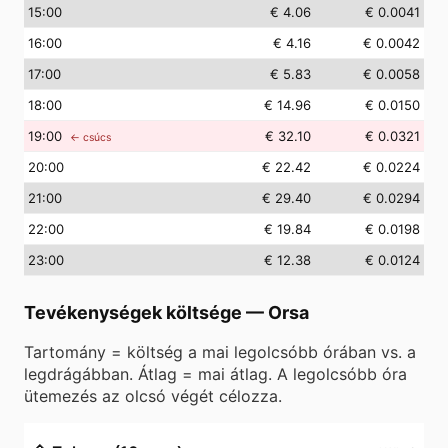
15
:00
€ 4.06
€ 0.0041
16
:00
€ 4.16
€ 0.0042
17
:00
€ 5.83
€ 0.0058
18
:00
€ 14.96
€ 0.0150
19
:00
€ 32.10
€ 0.0321
← csúcs
20
:00
€ 22.42
€ 0.0224
21
:00
€ 29.40
€ 0.0294
22
:00
€ 19.84
€ 0.0198
23
:00
€ 12.38
€ 0.0124
Tevékenységek költsége
—
Orsa
Tartomány = költség a mai legolcsóbb órában vs. a
legdrágábban. Átlag = mai átlag. A legolcsóbb óra
ütemezés az olcsó végét célozza.