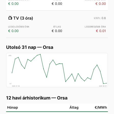
€ 0.00
€ 0.00
€ 0.00
📺
TV (3 óra)
0.6
€ 0.00
€ 0.00
€ 0.01
Utolsó 31 nap
—
Orsa
€
83
€
7
2026-07-08
2026-08-07
12 havi árhistorikum
—
Orsa
Hónap
Átlag
€/MWh