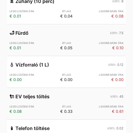
🚿
Zuhany (10 perc)
6
€ 0.01
€ 0.04
€ 0.08
🛁
Fürdő
7.5
€ 0.01
€ 0.05
€ 0.10
💧
Vízforraló (1 L)
0.12
€ 0.00
€ 0.00
€ 0.00
🔌
EV teljes töltés
45
€ 0.08
€ 0.33
€ 0.61
📱
Telefon töltése
0.02