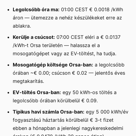
Legolcsóbb óra ma:
01:00 CEST € 0.0018 /kWh
áron — ütemezze a nehéz készülékeket erre az
ablakra.
Kerülje a csúcsot:
07:00 CEST eléri a € 0.0137
/kWh-t Orsa területén — halassza el a
mosogatógépet vagy az EV-töltést, ha tudja.
Mosogatógép költsége Orsa-ban:
a legolcsóbb
órában ~€ 0.00; csúcson € 0.02 — jelentős éves
megtakarítás.
EV-töltés Orsa-ban:
egy 50 kWh-os töltés a
legolcsóbb órában körülbelül € 0.09.
Tipikus havi számla Orsa-ban:
egy 5 000 kWh/év
fogyasztású háztartás körülbelül € 3-t fizet
ebben a hónapban a jelenlegi nagykereskedelmi