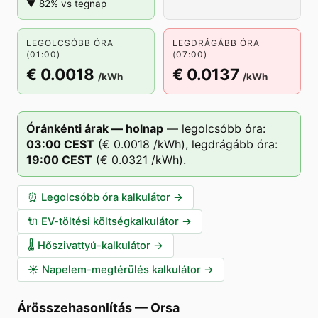
▼ 82% vs tegnap
LEGOLCSÓBB ÓRA
LEGDRÁGÁBB ÓRA
(01:00)
(07:00)
€ 0.0018
€ 0.0137
/kWh
/kWh
Óránkénti árak — holnap
—
legolcsóbb óra:
03
:00
CEST
(
€ 0.0018
/kWh),
legdrágább óra:
19
:00
CEST
(
€ 0.0321
/kWh).
⏰
Legolcsóbb óra kalkulátor
→
🔌
EV-töltési költségkalkulátor
→
🌡️
Hőszivattyú-kalkulátor
→
☀️
Napelem-megtérülés kalkulátor
→
Árösszehasonlítás
—
Orsa