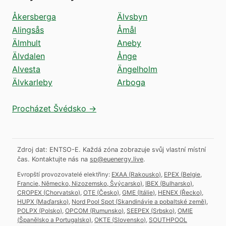
Åkersberga
Älvsbyn
Alingsås
Åmål
Älmhult
Aneby
Älvdalen
Ånge
Alvesta
Ängelholm
Älvkarleby
Arboga
Procházet Švédsko →
Zdroj dat: ENTSO-E. Každá zóna zobrazuje svůj vlastní místní
čas.
Kontaktujte nás na
sp@euenergy.live
.
Evropští provozovatelé elektřiny:
EXAA
(
Rakousko
)
,
EPEX
(
Belgie,
Francie, Německo, Nizozemsko, Švýcarsko
)
,
IBEX
(
Bulharsko
)
,
CROPEX
(
Chorvatsko
)
,
OTE
(
Česko
)
,
GME
(
Itálie
)
,
HENEX
(
Řecko
)
,
HUPX
(
Maďarsko
)
,
Nord Pool Spot
(
Skandinávie a pobaltské země
)
,
POLPX
(
Polsko
)
,
OPCOM
(
Rumunsko
)
,
SEEPEX
(
Srbsko
)
,
OMIE
(
Španělsko a Portugalsko
)
,
OKTE
(
Slovensko
)
,
SOUTHPOOL