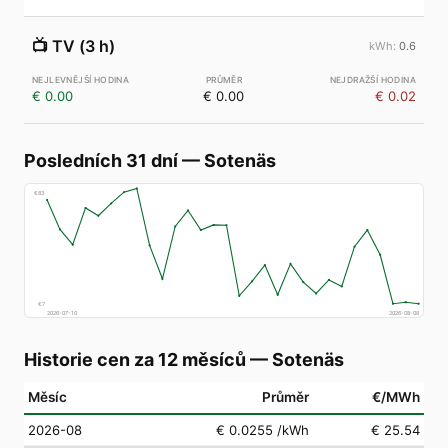
📺
TV (3 h)
0.6
€ 0.00
€ 0.00
€ 0.02
Posledních 31 dní
—
Sotenäs
€
83
€
7
2026-07-10
2026-08-08
Historie cen za 12 měsíců
—
Sotenäs
Měsíc
Průměr
€/MWh
2026-08
€ 0.0255
/kWh
€ 25.54