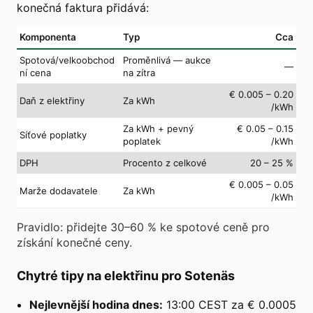
konečná faktura přidává:
Komponenta
Typ
Cca
Spotová/velkoobchod
Proměnlivá — aukce
—
ní cena
na zítra
€ 0.005 – 0.20
Daň z elektřiny
Za kWh
/kWh
Za kWh + pevný
€ 0.05 – 0.15
Síťové poplatky
poplatek
/kWh
DPH
Procento z celkové
20 – 25 %
€ 0.005 – 0.05
Marže dodavatele
Za kWh
/kWh
Pravidlo: přidejte 30–60 % ke spotové ceně pro
získání konečné ceny.
Chytré tipy na elektřinu pro Sotenäs
Nejlevnější hodina dnes:
13:00 CEST za € 0.0005