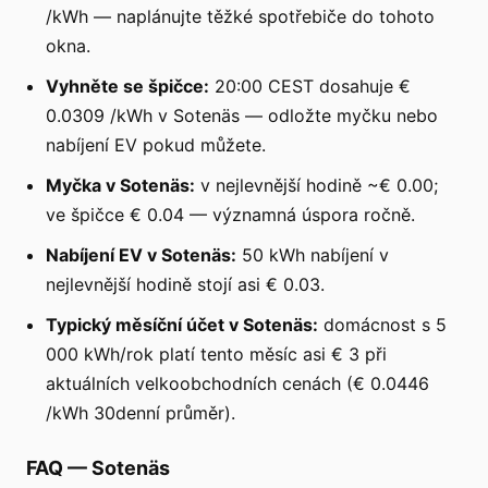
/kWh — naplánujte těžké spotřebiče do tohoto
okna.
Vyhněte se špičce:
20:00 CEST dosahuje €
0.0309 /kWh v Sotenäs — odložte myčku nebo
nabíjení EV pokud můžete.
Myčka v Sotenäs:
v nejlevnější hodině ~€ 0.00;
ve špičce € 0.04 — významná úspora ročně.
Nabíjení EV v Sotenäs:
50 kWh nabíjení v
nejlevnější hodině stojí asi € 0.03.
Typický měsíční účet v Sotenäs:
domácnost s 5
000 kWh/rok platí tento měsíc asi € 3 při
aktuálních velkoobchodních cenách (€ 0.0446
/kWh 30denní průměr).
FAQ
—
Sotenäs