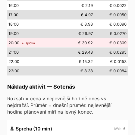
16
:00
€ 2.19
€ 0.0022
17
:00
€ 4.97
€ 0.0050
18
:00
€ 8.98
€ 0.0090
19
:00
€ 26.97
€ 0.0270
20
:00
€ 30.92
€ 0.0309
← špička
21
:00
€ 29.48
€ 0.0295
22
:00
€ 15.32
€ 0.0153
23
:00
€ 8.38
€ 0.0084
Náklady aktivit
—
Sotenäs
Rozsah = cena v nejlevnější hodině dnes vs.
nejdražší. Průměr = dnešní průměr. nejlevnější
hodina plánování míří na levný konec.
🚿
Sprcha (10 min)
6