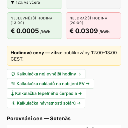
▼ 12% vs včera
NEJLEVNĚJŠÍ HODINA
NEJDRAŽŠÍ HODINA
(13:00)
(20:00)
€ 0.0005
€ 0.0309
/kWh
/kWh
Hodinové ceny — zítra
:
publikovány 12:00–13:00
CEST
.
⏰
Kalkulačka nejlevnější hodiny
→
🔌
Kalkulačka nákladů na nabíjení EV
→
🌡️
Kalkulačka tepelného čerpadla
→
☀️
Kalkulačka návratnosti solárů
→
Porovnání cen
—
Sotenäs