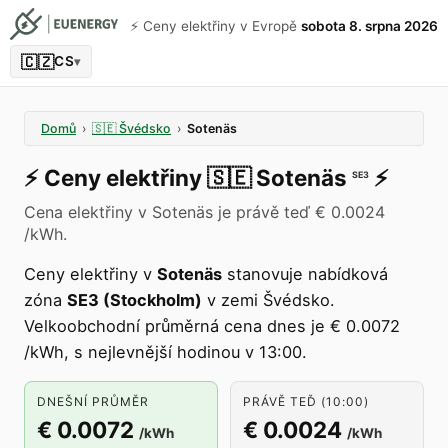
⚡️ Ceny elektřiny v Evropě
sobota 8. srpna 2026
🇨🇿
CS
▾
Domů
›
🇸🇪
Švédsko
›
Sotenäs
⚡️
Ceny elektřiny
🇸🇪
Sotenäs
⚡️
SE3
Cena elektřiny v Sotenäs je právě teď € 0.0024
/kWh.
Ceny elektřiny v
Sotenäs
stanovuje nabídková
zóna
SE3 (Stockholm)
v zemi Švédsko.
Velkoobchodní průměrná cena dnes je € 0.0072
/kWh, s nejlevnější hodinou v 13:00.
DNEŠNÍ PRŮMĚR
PRÁVĚ TEĎ (10:00)
€ 0.0072
€ 0.0024
/kWh
/kWh