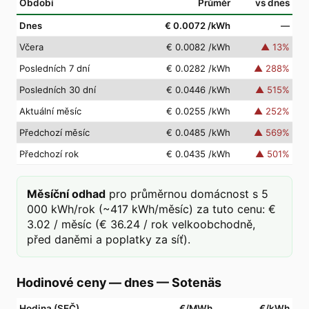
Období
Průměr
vs dnes
Dnes
€ 0.0072
/kWh
—
Včera
€ 0.0082
/kWh
▲
13
%
Posledních 7 dní
€ 0.0282
/kWh
▲
288
%
Posledních 30 dní
€ 0.0446
/kWh
▲
515
%
Aktuální měsíc
€ 0.0255
/kWh
▲
252
%
Předchozí měsíc
€ 0.0485
/kWh
▲
569
%
Předchozí rok
€ 0.0435
/kWh
▲
501
%
Měsíční odhad
pro průměrnou domácnost s 5
000 kWh/rok (~417 kWh/měsíc) za tuto cenu: €
3.02 / měsíc (€ 36.24 / rok velkoobchodně,
před daněmi a poplatky za síť).
Hodinové ceny — dnes
—
Sotenäs
Hodina (SEČ)
€/MWh
€/kWh