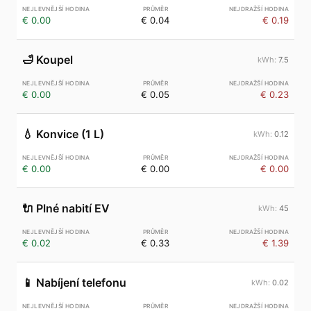
€ 0.00
€ 0.04
€ 0.19
🛁
Koupel
7.5
€ 0.00
€ 0.05
€ 0.23
💧
Konvice (1 L)
0.12
€ 0.00
€ 0.00
€ 0.00
🔌
Plné nabití EV
45
€ 0.02
€ 0.33
€ 1.39
📱
Nabíjení telefonu
0.02