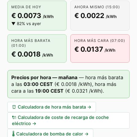
MEDIA DE HOY
AHORA MISMO (15:00)
€ 0.0073
€ 0.0022
/kWh
/kWh
▼ 82% vs ayer
HORA MÁS BARATA
HORA MÁS CARA (07:00)
(01:00)
€ 0.0137
/kWh
€ 0.0018
/kWh
Precios por hora — mañana
—
hora más barata
a las
03
:00
CEST
(
€ 0.0018
/kWh),
hora más
cara a las
19
:00
CEST
(
€ 0.0321
/kWh).
⏰
Calculadora de hora más barata
→
🔌
Calculadora de coste de recarga de coche
eléctrico
→
🌡️
Calculadora de bomba de calor
→