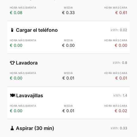
€ 0.08
€ 0.33
€ 0.61
📱
Cargar el teléfono
0.02
€ 0.00
€ 0.00
€ 0.00
👕
Lavadora
0.8
€ 0.00
€ 0.01
€ 0.01
🍽️
Lavavajillas
1.4
€ 0.00
€ 0.01
€ 0.02
🧹
Aspirar (30 min)
0.33