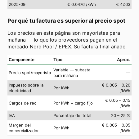
2025-09
€ 0.0476
/kWh
€ 47.63
Por qué tu factura es superior al precio spot
Los precios en esta página son mayoristas para
mañana — lo que los proveedores pagan en el
mercado Nord Pool / EPEX. Su factura final añade:
Componente
Tipo
Aprox.
Variable — subasta
Precio spot/mayorista
—
para mañana
Impuesto sobre la
€ 0.005 – 0.20
Por kWh
electricidad
/kWh
€ 0.05 – 0.15
Cargos de red
Por kWh + cargo fijo
/kWh
IVA
Porcentaje del total
20 – 25 %
Margen del
€ 0.005 – 0.05
Por kWh
comercializador
/kWh