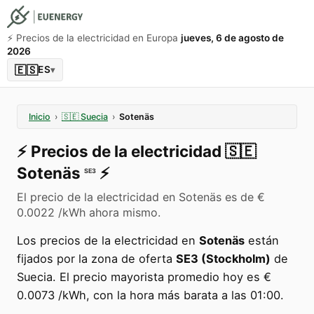
⚡️ Precios de la electricidad en Europa
jueves, 6 de agosto de
2026
🇪🇸
ES
▾
Inicio
›
🇸🇪
Suecia
›
Sotenäs
⚡️
Precios de la electricidad
🇸🇪
Sotenäs
⚡️
SE3
El precio de la electricidad en Sotenäs es de €
0.0022 /kWh ahora mismo.
Los precios de la electricidad en
Sotenäs
están
fijados por la zona de oferta
SE3 (Stockholm)
de
Suecia. El precio mayorista promedio hoy es €
0.0073 /kWh, con la hora más barata a las 01:00.