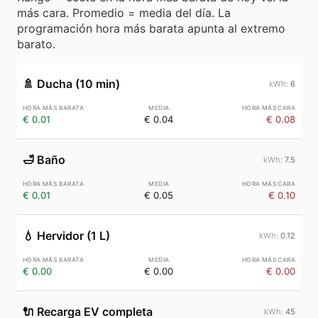
más cara. Promedio = media del día. La
programación hora más barata apunta al extremo
barato.
🚿
Ducha (10 min)
6
€ 0.01
€ 0.04
€ 0.08
🛁
Baño
7.5
€ 0.01
€ 0.05
€ 0.10
💧
Hervidor (1 L)
0.12
€ 0.00
€ 0.00
€ 0.00
🔌
Recarga EV completa
45