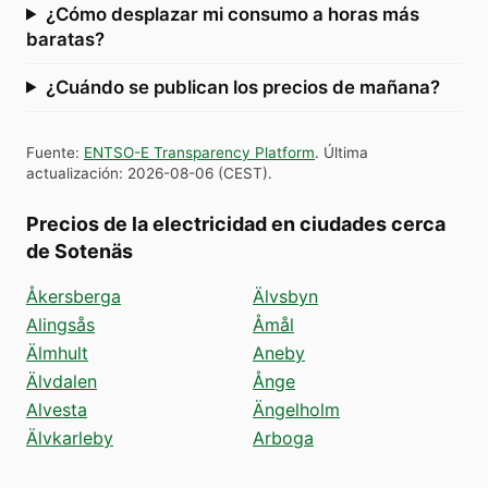
¿Cómo desplazar mi consumo a horas más
baratas?
¿Cuándo se publican los precios de mañana?
Fuente
:
ENTSO-E Transparency Platform
.
Última
actualización
:
2026-08-06
(
CEST
).
Precios de la electricidad en ciudades cerca
de Sotenäs
Åkersberga
Älvsbyn
Alingsås
Åmål
Älmhult
Aneby
Älvdalen
Ånge
Alvesta
Ängelholm
Älvkarleby
Arboga