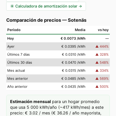
☀️
Calculadora de amortización solar
→
Comparación de precios
—
Sotenäs
Período
Media
vs hoy
Hoy
€ 0.0073
/kWh
—
Ayer
€ 0.0395
/kWh
▲
444
%
Últimos 7 días
€ 0.0310
/kWh
▲
328
%
Últimos 30 días
€ 0.0470
/kWh
▲
548
%
Mes actual
€ 0.0315
/kWh
▲
334
%
Mes anterior
€ 0.0485
/kWh
▲
569
%
Año anterior
€ 0.0435
/kWh
▲
500
%
Estimación mensual
para un hogar promedio
que usa 5 000 kWh/año (~417 kWh/mes) a este
precio: € 3.02 / mes (€ 36.26 / año mayorista,