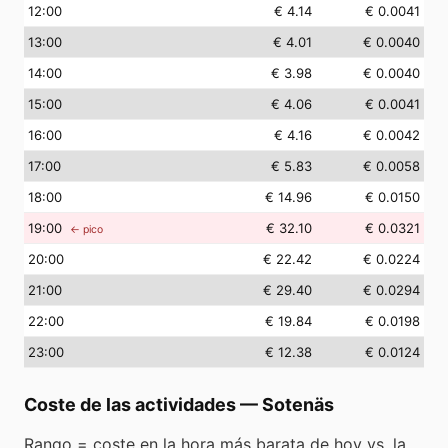
12
:00
€ 4.14
€ 0.0041
13
:00
€ 4.01
€ 0.0040
14
:00
€ 3.98
€ 0.0040
15
:00
€ 4.06
€ 0.0041
16
:00
€ 4.16
€ 0.0042
17
:00
€ 5.83
€ 0.0058
18
:00
€ 14.96
€ 0.0150
19
:00
€ 32.10
€ 0.0321
← pico
20
:00
€ 22.42
€ 0.0224
21
:00
€ 29.40
€ 0.0294
22
:00
€ 19.84
€ 0.0198
23
:00
€ 12.38
€ 0.0124
Coste de las actividades
—
Sotenäs
Rango = coste en la hora más barata de hoy vs. la