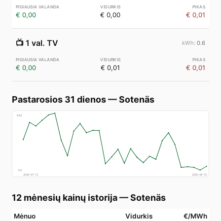
€ 0,00
€ 0,00
€ 0,01
📺
1 val. TV
0.6
€ 0,00
€ 0,01
€ 0,01
Pastarosios 31 dienos
—
Sotenäs
€
83
€
4
2026-07-12
2026-08-10
12 mėnesių kainų istorija
—
Sotenäs
Mėnuo
Vidurkis
€/MWh