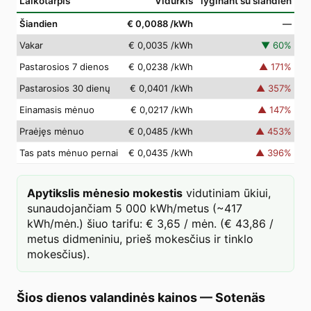
Laikotarpis
Vidurkis
lyginant su šiandien
Šiandien
€ 0,0088
/kWh
—
Vakar
€ 0,0035
/kWh
▼
60
%
Pastarosios 7 dienos
€ 0,0238
/kWh
▲
171
%
Pastarosios 30 dienų
€ 0,0401
/kWh
▲
357
%
Einamasis mėnuo
€ 0,0217
/kWh
▲
147
%
Praėjęs mėnuo
€ 0,0485
/kWh
▲
453
%
Tas pats mėnuo pernai
€ 0,0435
/kWh
▲
396
%
Apytikslis mėnesio mokestis
vidutiniam ūkiui,
sunaudojančiam 5 000 kWh/metus (~417
kWh/mėn.) šiuo tarifu: € 3,65 / mėn. (€ 43,86 /
metus didmeniniu, prieš mokesčius ir tinklo
mokesčius).
Šios dienos valandinės kainos
—
Sotenäs