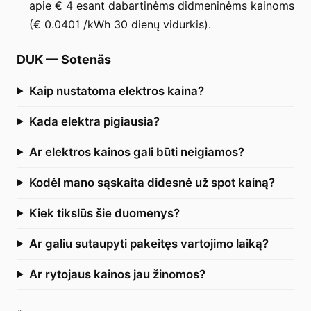
apie € 4 esant dabartinėms didmeninėms kainoms
(€ 0.0401 /kWh 30 dienų vidurkis).
DUK
—
Sotenäs
Kaip nustatoma elektros kaina?
Kada elektra pigiausia?
Ar elektros kainos gali būti neigiamos?
Kodėl mano sąskaita didesnė už spot kainą?
Kiek tikslūs šie duomenys?
Ar galiu sutaupyti pakeitęs vartojimo laiką?
Ar rytojaus kainos jau žinomos?