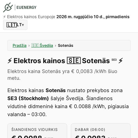
⚡️ Elektros kainos Europoje
2026 m. rugpjūčio 10 d., pirmadienis
🇱🇹
LT
▾
Pradžia
›
🇸🇪
Švedija
›
Sotenäs
⚡️
Elektros kainos
🇸🇪
Sotenäs
⚡️
SE3
Elektros kaina Sotenäs yra € 0,0083 /kWh šiuo
metu.
Elektros kainas
Sotenäs
nustato prekybos zona
SE3 (Stockholm)
šalyje Švedija. Šiandienos
vidutinė didmeninė kaina € 0.0088 /kWh, pigiausia
valanda – 03:00.
ŠIANDIENOS VIDURKIS
DABAR (06:00)