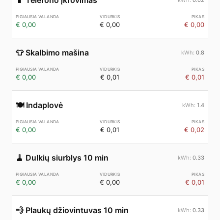
📱
Telefono įkrovimas
€ 0,00
€ 0,00
€ 0,00
👕
Skalbimo mašina
0.8
€ 0,00
€ 0,01
€ 0,01
🍽️
Indaplovė
1.4
€ 0,00
€ 0,01
€ 0,02
🧹
Dulkių siurblys 10 min
0.33
€ 0,00
€ 0,00
€ 0,01
💨
Plaukų džiovintuvas 10 min
0.33