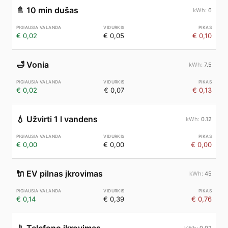
🚿
10 min dušas
6
€ 0,02
€ 0,05
€ 0,10
🛁
Vonia
7.5
€ 0,02
€ 0,07
€ 0,13
💧
Užvirti 1 l vandens
0.12
€ 0,00
€ 0,00
€ 0,00
🔌
EV pilnas įkrovimas
45
€ 0,14
€ 0,39
€ 0,76
0.02