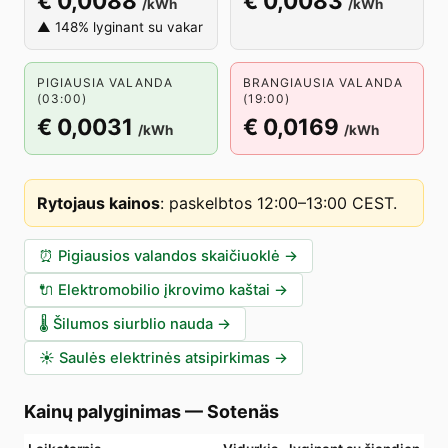
€ 0,0088
€ 0,0083
/kWh
/kWh
▲ 148% lyginant su vakar
PIGIAUSIA VALANDA
BRANGIAUSIA VALANDA
(03:00)
(19:00)
€ 0,0031
€ 0,0169
/kWh
/kWh
Rytojaus kainos
:
paskelbtos 12:00–13:00 CEST
.
⏰
Pigiausios valandos skaičiuoklė
→
🔌
Elektromobilio įkrovimo kaštai
→
🌡️
Šilumos siurblio nauda
→
☀️
Saulės elektrinės atsipirkimas
→
Kainų palyginimas
—
Sotenäs