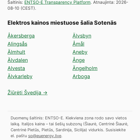
Šaltinis
:
ENTSO-E Transparency Platform
.
Atnaujinta
:
2026-
08-10
(
CEST
).
Elektros kainos miestuose šalia Sotenäs
Åkersberga
Älvsbyn
Alingsås
Åmål
Älmhult
Aneby
Älvdalen
Ånge
Alvesta
Ängelholm
Älvkarleby
Arboga
Žiūrėti Švedija →
Duomenų šaltinis: ENTSO-E. Kiekviena zona rodo savo vietos
laiką. Italijos kaina – tai šešių subzonų (Šiaurė, Centrinė Šiaurė,
Centrinė Pietūs, Pietūs, Sardinija, Sicilija) vidurkis.
Susisiekite
el. paštu
sp@euenergy.live
.