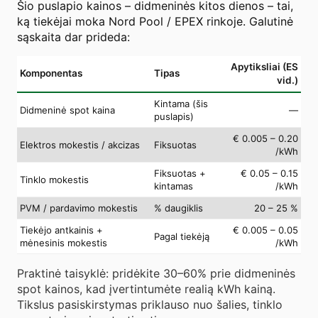
Šio puslapio kainos – didmeninės kitos dienos – tai,
ką tiekėjai moka Nord Pool / EPEX rinkoje. Galutinė
sąskaita dar prideda:
Apytiksliai (ES
Komponentas
Tipas
vid.)
Kintama (šis
Didmeninė spot kaina
—
puslapis)
€ 0.005 – 0.20
Elektros mokestis / akcizas
Fiksuotas
/kWh
Fiksuotas +
€ 0.05 – 0.15
Tinklo mokestis
kintamas
/kWh
PVM / pardavimo mokestis
% daugiklis
20 – 25 %
Tiekėjo antkainis +
€ 0.005 – 0.05
Pagal tiekėją
mėnesinis mokestis
/kWh
Praktinė taisyklė: pridėkite 30–60% prie didmeninės
spot kainos, kad įvertintumėte realią kWh kainą.
Tikslus pasiskirstymas priklauso nuo šalies, tinklo