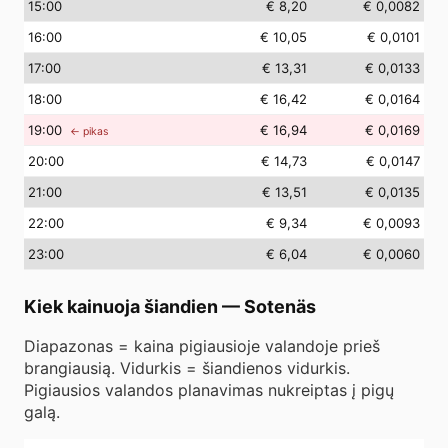
15
:00
€ 8,20
€ 0,0082
16
:00
€ 10,05
€ 0,0101
17
:00
€ 13,31
€ 0,0133
18
:00
€ 16,42
€ 0,0164
19
:00
€ 16,94
€ 0,0169
← pikas
20
:00
€ 14,73
€ 0,0147
21
:00
€ 13,51
€ 0,0135
22
:00
€ 9,34
€ 0,0093
23
:00
€ 6,04
€ 0,0060
Kiek kainuoja šiandien
—
Sotenäs
Diapazonas = kaina pigiausioje valandoje prieš
brangiausią. Vidurkis = šiandienos vidurkis.
Pigiausios valandos planavimas nukreiptas į pigų
galą.