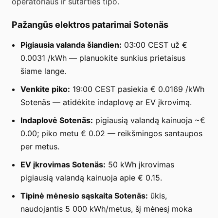
operatoriaus ir sutarties tipo.
Pažangūs elektros patarimai Sotenäs
Pigiausia valanda šiandien:
03:00 CEST už €
0.0031 /kWh — planuokite sunkius prietaisus
šiame lange.
Venkite piko:
19:00 CEST pasiekia € 0.0169 /kWh
Sotenäs — atidėkite indaplovę ar EV įkrovimą.
Indaplovė Sotenäs:
pigiausią valandą kainuoja ~€
0.00; piko metu € 0.02 — reikšmingos santaupos
per metus.
EV įkrovimas Sotenäs:
50 kWh įkrovimas
pigiausią valandą kainuoja apie € 0.15.
Tipinė mėnesio sąskaita Sotenäs:
ūkis,
naudojantis 5 000 kWh/metus, šį mėnesį moka