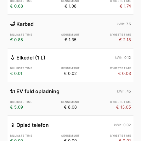
€ 0.68
€ 1.08
€ 1.74
🛁
Karbad
7.5
€ 0.85
€ 1.35
€ 2.18
💧
Elkedel (1 L)
0.12
€ 0.01
€ 0.02
€ 0.03
🔌
EV fuld opladning
45
€ 5.09
€ 8.08
€ 13.05
📱
Oplad telefon
0.02
€ 0.00
€ 0.00
€ 0.01