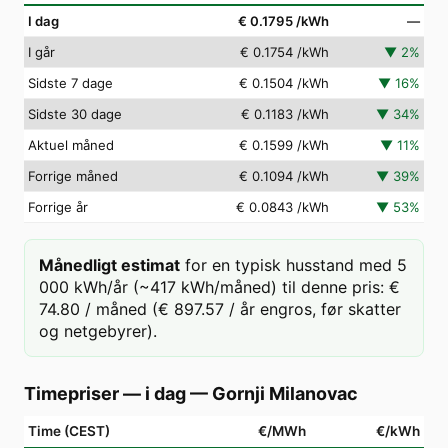
I dag
€ 0.1795
/kWh
—
I går
€ 0.1754
/kWh
▼
2
%
Sidste 7 dage
€ 0.1504
/kWh
▼
16
%
Sidste 30 dage
€ 0.1183
/kWh
▼
34
%
Aktuel måned
€ 0.1599
/kWh
▼
11
%
Forrige måned
€ 0.1094
/kWh
▼
39
%
Forrige år
€ 0.0843
/kWh
▼
53
%
Månedligt estimat
for en typisk husstand med 5
000 kWh/år (~417 kWh/måned) til denne pris: €
74.80 / måned (€ 897.57 / år engros, før skatter
og netgebyrer).
Timepriser — i dag
—
Gornji Milanovac
Time (CEST)
€/MWh
€/kWh