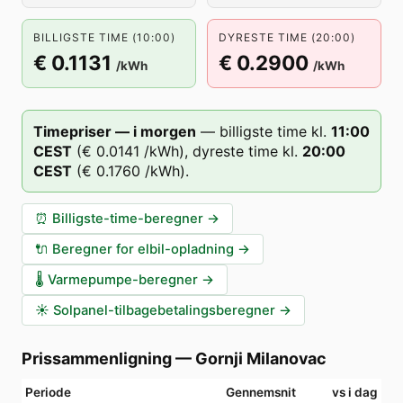
BILLIGSTE TIME (10:00)
DYRESTE TIME (20:00)
€ 0.1131
€ 0.2900
/kWh
/kWh
Timepriser — i morgen
—
billigste time kl.
11
:00
CEST
(
€ 0.0141
/kWh),
dyreste time kl.
20
:00
CEST
(
€ 0.1760
/kWh).
⏰
Billigste-time-beregner
→
🔌
Beregner for elbil-opladning
→
🌡️
Varmepumpe-beregner
→
☀️
Solpanel-tilbagebetalingsberegner
→
Prissammenligning
—
Gornji Milanovac
Periode
Gennemsnit
vs i dag