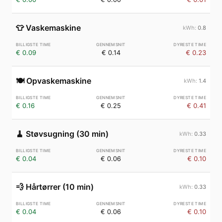
👕
Vaskemaskine
0.8
€ 0.09
€ 0.14
€ 0.23
🍽️
Opvaskemaskine
1.4
€ 0.16
€ 0.25
€ 0.41
🧹
Støvsugning (30 min)
0.33
€ 0.04
€ 0.06
€ 0.10
💨
Hårtørrer (10 min)
0.33
€ 0.04
€ 0.06
€ 0.10