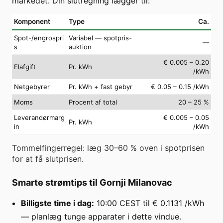
markedet. Din slutregning lægger til:
Komponent
Type
Ca.
Spot-/engrospri
Variabel — spotpris-
—
s
auktion
€ 0.005 – 0.20
Elafgift
Pr. kWh
/kWh
Netgebyrer
Pr. kWh + fast gebyr
€ 0.05 – 0.15 /kWh
Moms
Procent af total
20 – 25 %
Leverandørmarg
€ 0.005 – 0.05
Pr. kWh
in
/kWh
Tommelfingerregel: læg 30–60 % oven i spotprisen
for at få slutprisen.
Smarte strømtips til Gornji Milanovac
Billigste time i dag:
10:00 CEST til € 0.1131 /kWh
— planlæg tunge apparater i dette vindue.