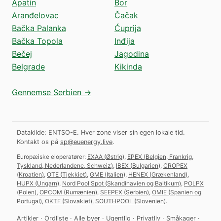
Apatin
Bor
Aranđelovac
Čačak
Bačka Palanka
Ćuprija
Bačka Topola
Inđija
Bečej
Jagodina
Belgrade
Kikinda
Gennemse Serbien →
Datakilde: ENTSO-E. Hver zone viser sin egen lokale tid.
Kontakt os på
sp@euenergy.live
.
Europæiske eloperatører:
EXAA
(
Østrig
)
,
EPEX
(
Belgien, Frankrig,
Tyskland, Nederlandene, Schweiz
)
,
IBEX
(
Bulgarien
)
,
CROPEX
(
Kroatien
)
,
OTE
(
Tjekkiet
)
,
GME
(
Italien
)
,
HENEX
(
Grækenland
)
,
HUPX
(
Ungarn
)
,
Nord Pool Spot
(
Skandinavien og Baltikum
)
,
POLPX
(
Polen
)
,
OPCOM
(
Rumænien
)
,
SEEPEX
(
Serbien
)
,
OMIE
(
Spanien og
Portugal
)
,
OKTE
(
Slovakiet
)
,
SOUTHPOOL
(
Slovenien
)
.
Artikler
·
Ordliste
·
Alle byer
·
Ugentlig
·
Privatliv
·
Småkager
·