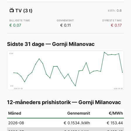
📺
TV (3 t)
0.6
€ 0.07
€ 0.11
€ 0.17
Sidste 31 dage
—
Gornji Milanovac
€
185
€
58
2026-07-09
2026-08-08
12-måneders prishistorik
—
Gornji Milanovac
Måned
Gennemsnit
€/MWh
2026-08
€ 0.1534
/kWh
€ 153.44