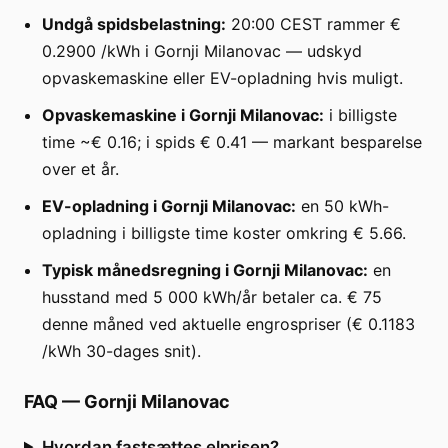
Undgå spidsbelastning:
20:00 CEST rammer €
0.2900 /kWh i Gornji Milanovac — udskyd
opvaskemaskine eller EV-opladning hvis muligt.
Opvaskemaskine i Gornji Milanovac:
i billigste
time ~€ 0.16; i spids € 0.41 — markant besparelse
over et år.
EV-opladning i Gornji Milanovac:
en 50 kWh-
opladning i billigste time koster omkring € 5.66.
Typisk månedsregning i Gornji Milanovac:
en
husstand med 5 000 kWh/år betaler ca. € 75
denne måned ved aktuelle engrospriser (€ 0.1183
/kWh 30-dages snit).
FAQ
—
Gornji Milanovac
Hvordan fastsættes elprisen?