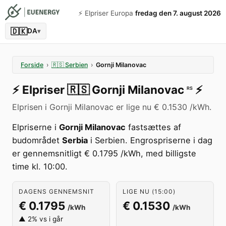
⚡️ Elpriser Europa
fredag den 7. august 2026
🇩🇰
DA
▾
Forside
›
🇷🇸
Serbien
›
Gornji Milanovac
⚡️
Elpriser
🇷🇸
Gornji Milanovac
⚡️
RS
Elprisen i Gornji Milanovac er lige nu € 0.1530 /kWh.
Elpriserne i
Gornji Milanovac
fastsættes af
budområdet
Serbia
i Serbien. Engrospriserne i dag
er gennemsnitligt € 0.1795 /kWh, med billigste
time kl. 10:00.
DAGENS GENNEMSNIT
LIGE NU (15:00)
€ 0.1795
€ 0.1530
/kWh
/kWh
▲ 2% vs i går