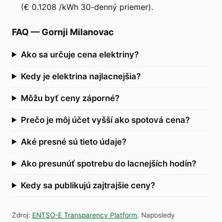
(€ 0.1208 /kWh 30-denný priemer).
FAQ
—
Gornji Milanovac
Ako sa určuje cena elektriny?
Kedy je elektrina najlacnejšia?
Môžu byť ceny záporné?
Prečo je môj účet vyšší ako spotová cena?
Aké presné sú tieto údaje?
Ako presunúť spotrebu do lacnejších hodín?
Kedy sa publikujú zajtrajšie ceny?
Zdroj
:
ENTSO-E Transparency Platform
.
Naposledy