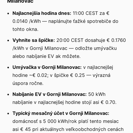
Milanovac
Najlacnejšia hodina dnes:
11:00 CEST za €
0.0140 /kWh — naplánujte ťažké spotrebiče do
tohto okna.
Vyhnite sa špičke:
20:00 CEST dosahuje € 0.1760
/kWh v Gornji Milanovac — odložte umývačku
alebo nabíjanie EV ak môžete.
Umývačka v Gornji Milanovac:
v najlacnejšej
hodine ~€ 0.02; v špičke € 0.25 — výrazná
úspora ročne.
Nabíjanie EV v Gornji Milanovac:
50 kWh
nabíjanie v najlacnejšej hodine stojí asi € 0.70.
Typický mesačný účet v Gornji Milanovac:
domácnosť s 5 000 kWh/rok platí tento mesiac
asi € 45 pri aktuálnych veľkoobchodných cenách