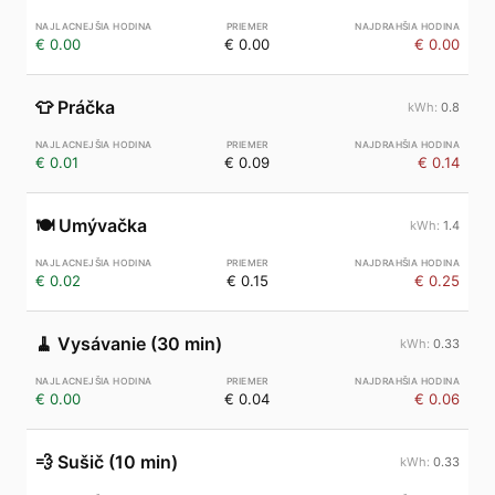
€ 0.00
€ 0.00
€ 0.00
👕
Práčka
0.8
€ 0.01
€ 0.09
€ 0.14
🍽️
Umývačka
1.4
€ 0.02
€ 0.15
€ 0.25
🧹
Vysávanie (30 min)
0.33
€ 0.00
€ 0.04
€ 0.06
💨
Sušič (10 min)
0.33