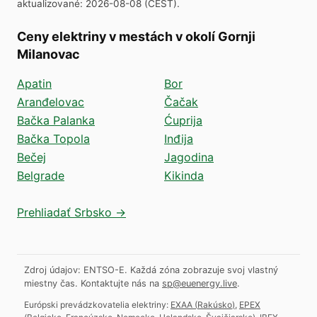
aktualizované
:
2026-08-08
(
CEST
).
Ceny elektriny v mestách v okolí Gornji
Milanovac
Apatin
Bor
Aranđelovac
Čačak
Bačka Palanka
Ćuprija
Bačka Topola
Inđija
Bečej
Jagodina
Belgrade
Kikinda
Prehliadať Srbsko →
Zdroj údajov: ENTSO-E. Každá zóna zobrazuje svoj vlastný
miestny čas.
Kontaktujte nás na
sp@euenergy.live
.
Európski prevádzkovatelia elektriny:
EXAA
(
Rakúsko
)
,
EPEX