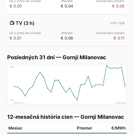
€ 0.00
€ 0.04
€ 0.06
📺
TV (3 h)
0.6
€ 0.01
€ 0.06
€ 0.11
Posledných 31 dní
—
Gornji Milanovac
€
185
€
58
2026-07-09
2026-08-08
12-mesačná história cien
—
Gornji Milanovac
Mesiac
Priemer
€/MWh