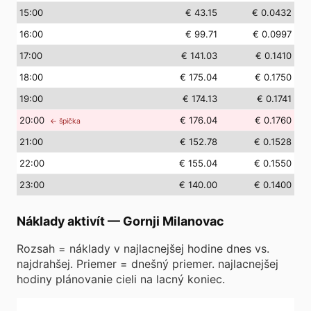
15
:00
€ 43.15
€ 0.0432
16
:00
€ 99.71
€ 0.0997
17
:00
€ 141.03
€ 0.1410
18
:00
€ 175.04
€ 0.1750
19
:00
€ 174.13
€ 0.1741
20
:00
€ 176.04
€ 0.1760
← špička
21
:00
€ 152.78
€ 0.1528
22
:00
€ 155.04
€ 0.1550
23
:00
€ 140.00
€ 0.1400
Náklady aktivít
—
Gornji Milanovac
Rozsah = náklady v najlacnejšej hodine dnes vs.
najdrahšej. Priemer = dnešný priemer. najlacnejšej
hodiny plánovanie cieli na lacný koniec.