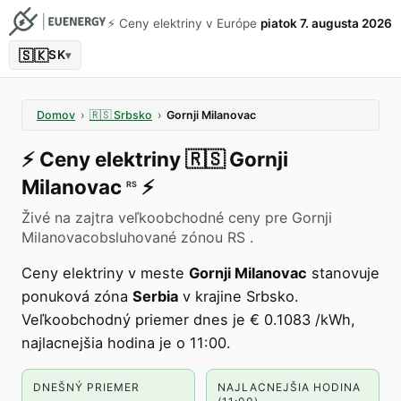
⚡️ Ceny elektriny v Európe
piatok 7. augusta 2026
🇸🇰
SK
▾
Domov
›
🇷🇸
Srbsko
›
Gornji Milanovac
⚡️
Ceny elektriny
🇷🇸
Gornji
Milanovac
⚡️
RS
Živé na zajtra veľkoobchodné ceny pre Gornji
Milanovacobsluhované zónou RS .
Ceny elektriny v meste
Gornji Milanovac
stanovuje
ponuková zóna
Serbia
v krajine Srbsko.
Veľkoobchodný priemer dnes je € 0.1083 /kWh,
najlacnejšia hodina je o 11:00.
DNEŠNÝ PRIEMER
NAJLACNEJŠIA HODINA