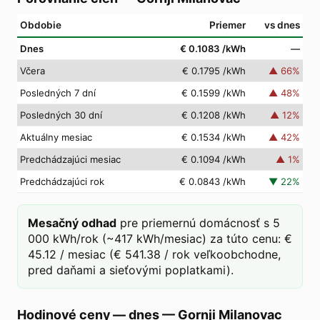
Obdobie
Priemer
vs dnes
Dnes
€ 0.1083
/kWh
—
Včera
€ 0.1795
/kWh
▲
66
%
Posledných 7 dní
€ 0.1599
/kWh
▲
48
%
Posledných 30 dní
€ 0.1208
/kWh
▲
12
%
Aktuálny mesiac
€ 0.1534
/kWh
▲
42
%
Predchádzajúci mesiac
€ 0.1094
/kWh
▲
1
%
Predchádzajúci rok
€ 0.0843
/kWh
▼
22
%
Mesačný odhad
pre priemernú domácnosť s 5
000 kWh/rok (~417 kWh/mesiac) za túto cenu: €
45.12 / mesiac (€ 541.38 / rok veľkoobchodne,
pred daňami a sieťovými poplatkami).
Hodinové ceny — dnes
—
Gornji Milanovac