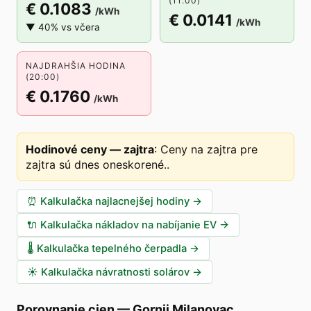
(11:00)
€ 0.1083
/kWh
€ 0.0141
/kWh
▼ 40% vs včera
NAJDRAHŠIA HODINA
(20:00)
€ 0.1760
/kWh
Hodinové ceny — zajtra
:
Ceny na zajtra pre
zajtra sú dnes oneskorené.
.
⏰
Kalkulačka najlacnejšej hodiny
→
🔌
Kalkulačka nákladov na nabíjanie EV
→
🌡️
Kalkulačka tepelného čerpadla
→
☀️
Kalkulačka návratnosti solárov
→
Porovnanie cien
—
Gornji Milanovac