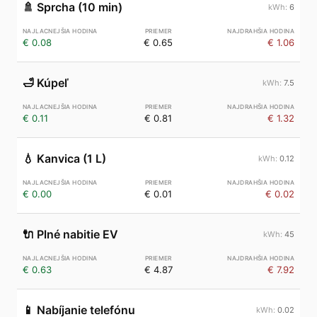
🚿
Sprcha (10 min)
6
€ 0.08
€ 0.65
€ 1.06
🛁
Kúpeľ
7.5
€ 0.11
€ 0.81
€ 1.32
💧
Kanvica (1 L)
0.12
€ 0.00
€ 0.01
€ 0.02
🔌
Plné nabitie EV
45
€ 0.63
€ 4.87
€ 7.92
📱
Nabíjanie telefónu
0.02