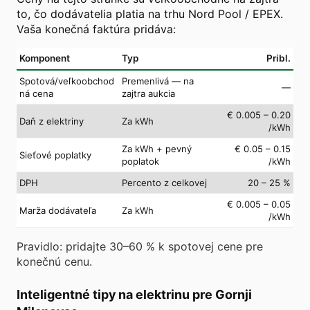
to, čo dodávatelia platia na trhu Nord Pool / EPEX.
Vaša konečná faktúra pridáva:
Komponent
Typ
Pribl.
Spotová/veľkoobchod
Premenlivá — na
—
ná cena
zajtra aukcia
€ 0.005 – 0.20
Daň z elektriny
Za kWh
/kWh
Za kWh + pevný
€ 0.05 – 0.15
Sieťové poplatky
poplatok
/kWh
DPH
Percento z celkovej
20 – 25 %
€ 0.005 – 0.05
Marža dodávateľa
Za kWh
/kWh
Pravidlo: pridajte 30–60 % k spotovej cene pre
konečnú cenu.
Inteligentné tipy na elektrinu pre Gornji