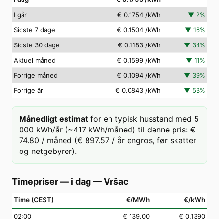
I går
€ 0.1754
/kWh
▼
2
%
Sidste 7 dage
€ 0.1504
/kWh
▼
16
%
Sidste 30 dage
€ 0.1183
/kWh
▼
34
%
Aktuel måned
€ 0.1599
/kWh
▼
11
%
Forrige måned
€ 0.1094
/kWh
▼
39
%
Forrige år
€ 0.0843
/kWh
▼
53
%
Månedligt estimat
for en typisk husstand med 5
000 kWh/år (~417 kWh/måned) til denne pris: €
74.80 / måned (€ 897.57 / år engros, før skatter
og netgebyrer).
Timepriser — i dag
—
Vršac
Time (CEST)
€/MWh
€/kWh
02
:00
€ 139.00
€ 0.1390