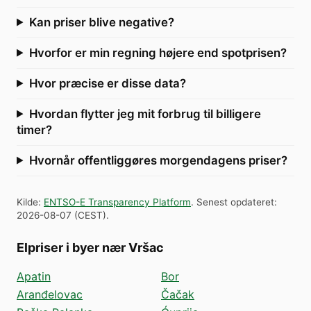
Kan priser blive negative?
Hvorfor er min regning højere end spotprisen?
Hvor præcise er disse data?
Hvordan flytter jeg mit forbrug til billigere
timer?
Hvornår offentliggøres morgendagens priser?
Kilde
:
ENTSO-E Transparency Platform
.
Senest opdateret
:
2026-08-07
(
CEST
).
Elpriser i byer nær Vršac
Apatin
Bor
Aranđelovac
Čačak