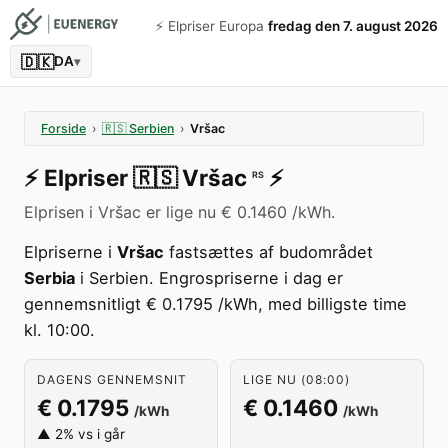
⚡️ Elpriser Europa
fredag den 7. august 2026
🇩🇰
DA
▾
Forside
›
🇷🇸
Serbien
›
Vršac
⚡️
Elpriser
🇷🇸
Vršac
⚡️
RS
Elprisen i Vršac er lige nu € 0.1460 /kWh.
Elpriserne i
Vršac
fastsættes af budområdet
Serbia
i Serbien. Engrospriserne i dag er
gennemsnitligt € 0.1795 /kWh, med billigste time
kl. 10:00.
DAGENS GENNEMSNIT
LIGE NU (08:00)
€ 0.1795
€ 0.1460
/kWh
/kWh
▲ 2% vs i går