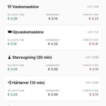
👕
Vaskemaskine
0.8
€ 0.09
€ 0.14
€ 0.23
🍽️
Opvaskemaskine
1.4
€ 0.16
€ 0.25
€ 0.41
🧹
Støvsugning (30 min)
0.33
€ 0.04
€ 0.06
€ 0.10
💨
Hårtørrer (10 min)
0.33
€ 0.04
€ 0.06
€ 0.10