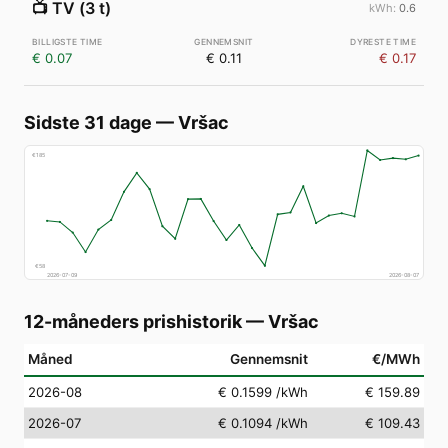
📺
TV (3 t)
0.6
€ 0.07
€ 0.11
€ 0.17
Sidste 31 dage
—
Vršac
€
185
€
58
2026-07-09
2026-08-07
12-måneders prishistorik
—
Vršac
Måned
Gennemsnit
€/MWh
2026-08
€ 0.1599
/kWh
€ 159.89
2026-07
€ 0.1094
/kWh
€ 109.43