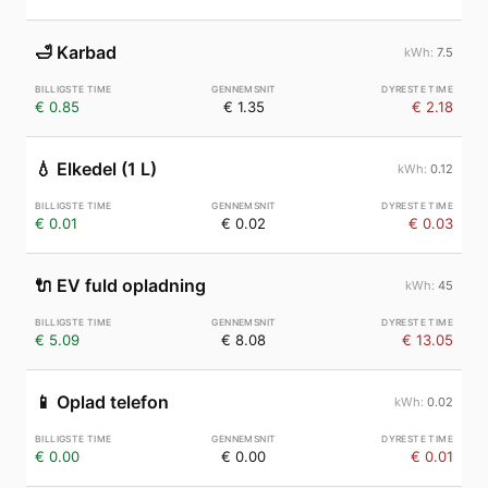
🛁
Karbad
7.5
€ 0.85
€ 1.35
€ 2.18
💧
Elkedel (1 L)
0.12
€ 0.01
€ 0.02
€ 0.03
🔌
EV fuld opladning
45
€ 5.09
€ 8.08
€ 13.05
📱
Oplad telefon
0.02
€ 0.00
€ 0.00
€ 0.01