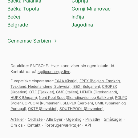
Bačka Palanka
Ćuprija
Bačka Topola
Gornji Milanovac
Bečej
Inđija
Belgrade
Jagodina
Gennemse Serbien →
Datakilde: ENTSO-E. Hver zone viser sin egen lokale tid.
Kontakt os på
sp@euenergy.live
.
Europæiske eloperatører:
EXAA
(
Østrig
)
,
EPEX
(
Belgien, Frankrig,
Tyskland, Nederlandene, Schweiz
)
,
IBEX
(
Bulgarien
)
,
CROPEX
(
Kroatien
)
,
OTE
(
Tjekkiet
)
,
GME
(
Italien
)
,
HENEX
(
Grækenland
)
,
HUPX
(
Ungarn
)
,
Nord Pool Spot
(
Skandinavien og Baltikum
)
,
POLPX
(
Polen
)
,
OPCOM
(
Rumænien
)
,
SEEPEX
(
Serbien
)
,
OMIE
(
Spanien og
Portugal
)
,
OKTE
(
Slovakiet
)
,
SOUTHPOOL
(
Slovenien
)
.
Artikler
·
Ordliste
·
Alle byer
·
Ugentlig
·
Privatliv
·
Småkager
·
Om os
·
Kontakt
·
Forbrugerværktøjer
·
API