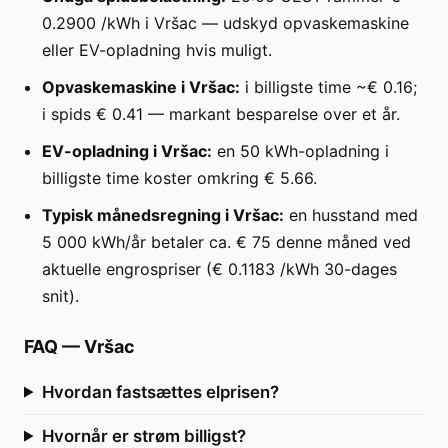
0.2900 /kWh i Vršac — udskyd opvaskemaskine
eller EV-opladning hvis muligt.
Opvaskemaskine i Vršac:
i billigste time ~€ 0.16;
i spids € 0.41 — markant besparelse over et år.
EV-opladning i Vršac:
en 50 kWh-opladning i
billigste time koster omkring € 5.66.
Typisk månedsregning i Vršac:
en husstand med
5 000 kWh/år betaler ca. € 75 denne måned ved
aktuelle engrospriser (€ 0.1183 /kWh 30-dages
snit).
FAQ
—
Vršac
Hvordan fastsættes elprisen?
Hvornår er strøm billigst?