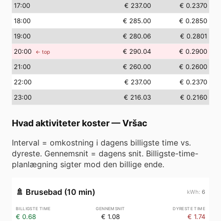
17
:00
€ 237.00
€ 0.2370
18
:00
€ 285.00
€ 0.2850
19
:00
€ 280.06
€ 0.2801
20
:00
€ 290.04
€ 0.2900
← top
21
:00
€ 260.00
€ 0.2600
22
:00
€ 237.00
€ 0.2370
23
:00
€ 216.03
€ 0.2160
Hvad aktiviteter koster
—
Vršac
Interval = omkostning i dagens billigste time vs.
dyreste. Gennemsnit = dagens snit. Billigste-time-
planlægning sigter mod den billige ende.
🚿
Brusebad (10 min)
6
€ 0.68
€ 1.08
€ 1.74