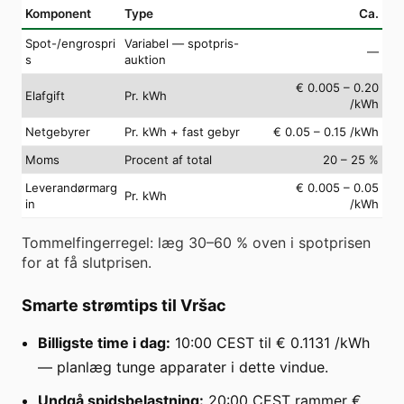
Komponent
Type
Ca.
Spot-/engrospri
Variabel — spotpris-
—
s
auktion
€ 0.005 – 0.20
Elafgift
Pr. kWh
/kWh
Netgebyrer
Pr. kWh + fast gebyr
€ 0.05 – 0.15 /kWh
Moms
Procent af total
20 – 25 %
Leverandørmarg
€ 0.005 – 0.05
Pr. kWh
in
/kWh
Tommelfingerregel: læg 30–60 % oven i spotprisen
for at få slutprisen.
Smarte strømtips til Vršac
Billigste time i dag:
10:00 CEST til € 0.1131 /kWh
— planlæg tunge apparater i dette vindue.
Undgå spidsbelastning:
20:00 CEST rammer €