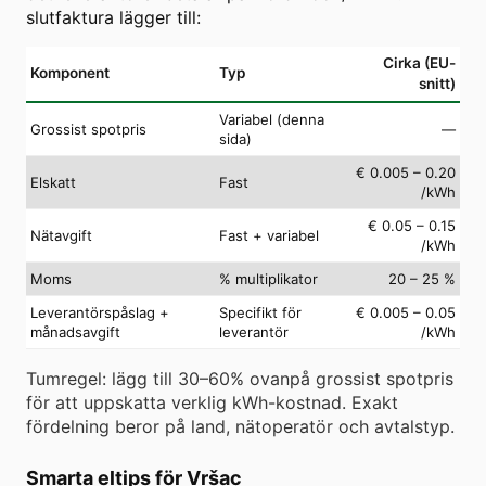
slutfaktura lägger till:
Cirka (EU-
Komponent
Typ
snitt)
Variabel (denna
Grossist spotpris
—
sida)
€ 0.005 – 0.20
Elskatt
Fast
/kWh
€ 0.05 – 0.15
Nätavgift
Fast + variabel
/kWh
Moms
% multiplikator
20 – 25 %
Leverantörspåslag +
Specifikt för
€ 0.005 – 0.05
månadsavgift
leverantör
/kWh
Tumregel: lägg till 30–60% ovanpå grossist spotpris
för att uppskatta verklig kWh-kostnad. Exakt
fördelning beror på land, nätoperatör och avtalstyp.
Smarta eltips för Vršac