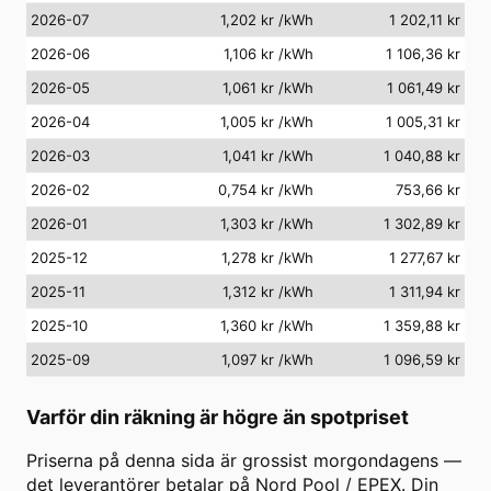
2026-07
1,202 kr
/kWh
1 202,11 kr
2026-06
1,106 kr
/kWh
1 106,36 kr
2026-05
1,061 kr
/kWh
1 061,49 kr
2026-04
1,005 kr
/kWh
1 005,31 kr
2026-03
1,041 kr
/kWh
1 040,88 kr
2026-02
0,754 kr
/kWh
753,66 kr
2026-01
1,303 kr
/kWh
1 302,89 kr
2025-12
1,278 kr
/kWh
1 277,67 kr
2025-11
1,312 kr
/kWh
1 311,94 kr
2025-10
1,360 kr
/kWh
1 359,88 kr
2025-09
1,097 kr
/kWh
1 096,59 kr
Varför din räkning är högre än spotpriset
Priserna på denna sida är grossist morgondagens —
det leverantörer betalar på Nord Pool / EPEX. Din