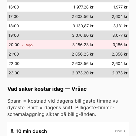
16
:00
1 977,28 kr
1,977 kr
17
:00
2 603,56 kr
2,604 kr
18
:00
3 130,87 kr
3,131 kr
19
:00
3 076,60 kr
3,077 kr
20
:00
3 186,23 kr
3,186 kr
← topp
21
:00
2 856,23 kr
2,856 kr
22
:00
2 603,56 kr
2,604 kr
23
:00
2 373,20 kr
2,373 kr
Vad saker kostar idag
—
Vršac
Spann = kostnad vid dagens billigaste timme vs
dyraste. Snitt = dagens snitt. Billigaste-timme-
schemaläggning siktar på billig-änden.
🚿
10 min dusch
6