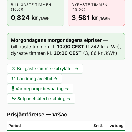
BILLIGASTE TIMMEN
DYRASTE TIMMEN
(10:00)
(19:00)
0,824 kr
3,581 kr
/kWh
/kWh
Morgondagens morgondagens elpriser
—
billigaste timmen kl.
10
:00
CEST
(
1,242 kr
/kWh),
dyraste timmen kl.
20
:00
CEST
(
3,186 kr
/kWh).
⏰
Billigaste-timme-kalkylator
→
🔌
Laddning av elbil
→
🌡️
Värmepump-besparing
→
☀️
Solpanelsåterbetalning
→
Prisjämförelse
—
Vršac
Period
Snitt
vs idag