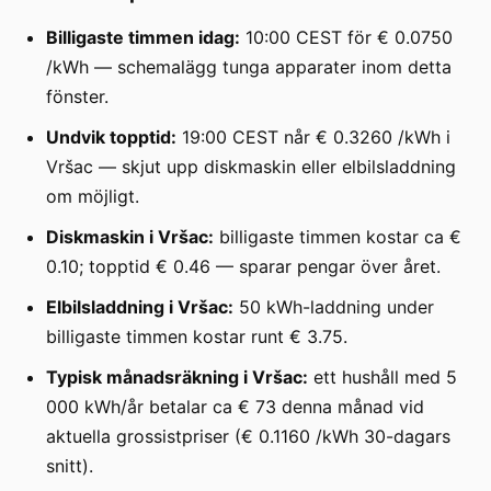
Billigaste timmen idag:
10:00 CEST för € 0.0750
/kWh — schemalägg tunga apparater inom detta
fönster.
Undvik topptid:
19:00 CEST når € 0.3260 /kWh i
Vršac — skjut upp diskmaskin eller elbilsladdning
om möjligt.
Diskmaskin i Vršac:
billigaste timmen kostar ca €
0.10; topptid € 0.46 — sparar pengar över året.
Elbilsladdning i Vršac:
50 kWh-laddning under
billigaste timmen kostar runt € 3.75.
Typisk månadsräkning i Vršac:
ett hushåll med 5
000 kWh/år betalar ca € 73 denna månad vid
aktuella grossistpriser (€ 0.1160 /kWh 30-dagars
snitt).