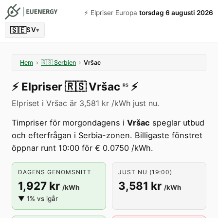
⚡️ Elpriser Europa
torsdag 6 augusti 2026
🇸🇪
SV
▾
Hem
›
🇷🇸
Serbien
›
Vršac
⚡️
Elpriser
🇷🇸
Vršac
⚡️
RS
Elpriset i Vršac är 3,581 kr /kWh just nu.
Timpriser för morgondagens i
Vršac
speglar utbud
och efterfrågan i Serbia-zonen. Billigaste fönstret
öppnar runt 10:00 för € 0.0750 /kWh.
DAGENS GENOMSNITT
JUST NU (19:00)
1,927 kr
3,581 kr
/kWh
/kWh
▼ 1% vs igår