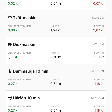
0,02 kr
0,04 kr
0,07 kr
👕
Tvättmaskin
0.8
0,66 kr
1,54 kr
2,87 kr
🍽️
Diskmaskin
1.4
1,15 kr
2,70 kr
5,01 kr
🧹
Dammsuga 10 min
0.33
0,27 kr
0,64 kr
1,18 kr
💨
Hårfön 10 min
0.33
0,27 kr
0,64 kr
1,18 kr