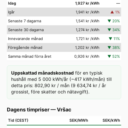
Idag
1,927 kr
/kWh
—
Igår
1,941 kr
/kWh
▲
1
%
Senaste 7 dagarna
1,541 kr
/kWh
▼
20
%
Senaste 30 dagarna
1,274 kr
/kWh
▼
34
%
Innevarande månad
1,721 kr
/kWh
▼
11
%
Föregående månad
1,202 kr
/kWh
▼
38
%
Samma månad förra året
0,926 kr
/kWh
▼
52
%
Uppskattad månadskostnad
för en typisk
hushåll med 5 000 kWh/år (~417 kWh/mån) till
detta pris: 802,90 kr / mån (9 634,74 kr / år
grossist, före skatter och nätavgift).
Dagens timpriser
—
Vršac
Tid (CEST)
SEK/MWh
SEK/kWh