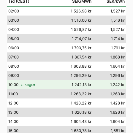
Tid (CEST)
SEK/MWh
SEK/kWh
02
:00
1 526,98 kr
1,527 kr
03
:00
1 516,00 kr
1,516 kr
04
:00
1 526,87 kr
1,527 kr
05
:00
1 714,07 kr
1,714 kr
06
:00
1 790,75 kr
1,791 kr
07
:00
1 867,54 kr
1,868 kr
08
:00
1 603,88 kr
1,604 kr
09
:00
1 296,29 kr
1,296 kr
10
:00
1 242,13 kr
1,242 kr
← billigast
11
:00
1 263,22 kr
1,263 kr
12
:00
1 428,22 kr
1,428 kr
13
:00
1 626,18 kr
1,626 kr
14
:00
1 604,43 kr
1,604 kr
15
:00
1 680,78 kr
1,681 kr