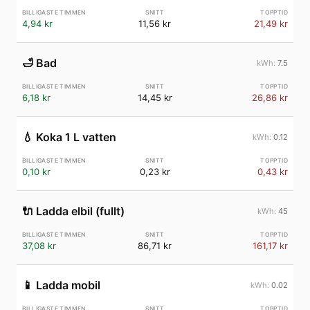
4,94 kr
11,56 kr
21,49 kr
🛁
Bad
7.5
6,18 kr
14,45 kr
26,86 kr
💧
Koka 1 L vatten
0.12
0,10 kr
0,23 kr
0,43 kr
🔌
Ladda elbil (fullt)
45
37,08 kr
86,71 kr
161,17 kr
📱
Ladda mobil
0.02