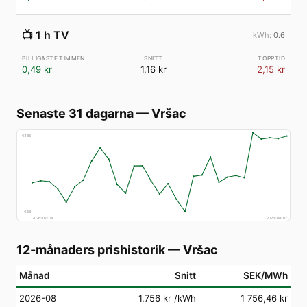
📺
1 h TV
0.6
0,49 kr
1,16 kr
2,15 kr
Senaste 31 dagarna
—
Vršac
€
185
€
58
2026-07-08
2026-08-07
12-månaders prishistorik
—
Vršac
Månad
Snitt
SEK/MWh
2026-08
1,756 kr
/kWh
1 756,46 kr