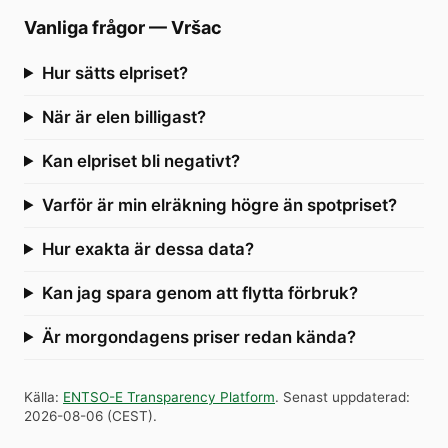
Vanliga frågor
—
Vršac
Hur sätts elpriset?
När är elen billigast?
Kan elpriset bli negativt?
Varför är min elräkning högre än spotpriset?
Hur exakta är dessa data?
Kan jag spara genom att flytta förbruk?
Är morgondagens priser redan kända?
Källa
:
ENTSO-E Transparency Platform
.
Senast uppdaterad
:
2026-08-06
(
CEST
).