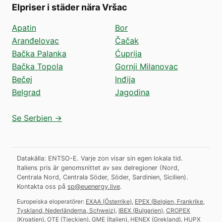
Elpriser i städer nära Vršac
Apatin
Bor
Aranđelovac
Čačak
Bačka Palanka
Ćuprija
Bačka Topola
Gornji Milanovac
Bečej
Inđija
Belgrad
Jagodina
Se Serbien →
Datakälla: ENTSO-E. Varje zon visar sin egen lokala tid.
Italiens pris är genomsnittet av sex delregioner (Nord,
Centrala Nord, Centrala Söder, Söder, Sardinien, Sicilien).
Kontakta oss på
sp@euenergy.live
.
Europeiska eloperatörer:
EXAA
(
Österrike
)
,
EPEX
(
Belgien, Frankrike,
Tyskland, Nederländerna, Schweiz
)
,
IBEX
(
Bulgarien
)
,
CROPEX
(
Kroatien
)
,
OTE
(
Tjeckien
)
,
GME
(
Italien
)
,
HENEX
(
Grekland
)
,
HUPX