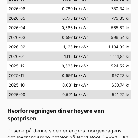
2026-06
0,780 kr
/kWh
780,34 kr
2026-05
0,775 kr
/kWh
775,33 kr
2026-04
0,566 kr
/kWh
565,62 kr
2026-03
0,597 kr
/kWh
596,54 kr
2026-02
1,135 kr
/kWh
1 134,92 kr
2026-01
1,115 kr
/kWh
1 114,81 kr
2025-12
0,525 kr
/kWh
524,52 kr
2025-11
0,697 kr
/kWh
697,23 kr
2025-10
0,631 kr
/kWh
630,74 kr
2025-09
0,521 kr
/kWh
521,22 kr
Hvorfor regningen din er høyere enn
spotprisen
Prisene på denne siden er engros morgendagens —
det leverandørene betaler på Nord Pool / EPEX. Din