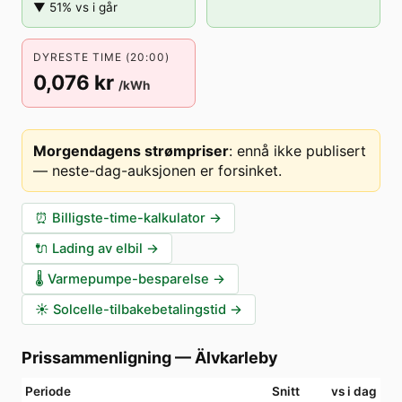
▼ 51% vs i går
DYRESTE TIME (20:00)
0,076 kr
/kWh
Morgendagens strømpriser
:
ennå ikke publisert
— neste-dag-auksjonen er forsinket
.
⏰
Billigste-time-kalkulator
→
🔌
Lading av elbil
→
🌡️
Varmepumpe-besparelse
→
☀️
Solcelle-tilbakebetalingstid
→
Prissammenligning
—
Älvkarleby
Periode
Snitt
vs i dag