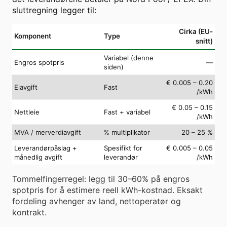
sluttregning legger til:
Cirka (EU-
Komponent
Type
snitt)
Variabel (denne
Engros spotpris
—
siden)
€ 0.005 – 0.20
Elavgift
Fast
/kWh
€ 0.05 – 0.15
Nettleie
Fast + variabel
/kWh
MVA / merverdiavgift
% multiplikator
20 – 25 %
Leverandørpåslag +
Spesifikt for
€ 0.005 – 0.05
månedlig avgift
leverandør
/kWh
Tommelfingerregel: legg til 30–60% på engros
spotpris for å estimere reell kWh-kostnad. Eksakt
fordeling avhenger av land, nettoperatør og
kontrakt.