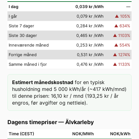
I dag
0,039 kr
/kWh
—
I går
0,079 kr
/kWh
▲
105
%
Siste 7 dager
0,284 kr
/kWh
▲
634
%
Siste 30 dager
0,465 kr
/kWh
▲
1103
%
Inneværende måned
0,253 kr
/kWh
▲
554
%
Forrige måned
0,531 kr
/kWh
▲
1274
%
Samme måned i fjor
0,476 kr
/kWh
▲
1133
%
Estimert månedskostnad
for en typisk
husholdning med 5 000 kWh/år (~417 kWh/mnd)
til denne prisen: 16,10 kr / mnd (193,25 kr / år
engros, før avgifter og nettleie).
Dagens timepriser
—
Älvkarleby
Time (CEST)
NOK/MWh
NOK/kWh