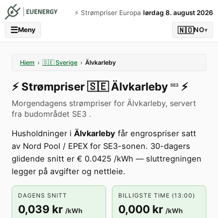
⚡️ Strømpriser Europa
lørdag 8. august 2026
☰
🇳🇴
Meny
NO
▾
Hjem
›
🇸🇪
Sverige
›
Älvkarleby
⚡️
Strømpriser
🇸🇪
Älvkarleby
⚡️
SE3
Morgendagens strømpriser for Älvkarleby, servert
fra budområdet SE3 .
Husholdninger i
Älvkarleby
får engrospriser satt
av Nord Pool / EPEX for SE3-sonen. 30-dagers
glidende snitt er € 0.0425 /kWh — sluttregningen
legger på avgifter og nettleie.
DAGENS SNITT
BILLIGSTE TIME (13:00)
0,039 kr
0,000 kr
/kWh
/kWh