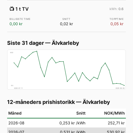
📺
1 t TV
0.6
0,00 kr
0,02 kr
0,05 kr
Siste 31 dager
—
Älvkarleby
€
83
€
4
2026-07-11
2026-08-09
12-måneders prishistorikk
—
Älvkarleby
Måned
Snitt
NOK/MWh
2026-08
0,253 kr
/kWh
252,71 kr
2026-07
0,531 kr
/kWh
530,92 kr