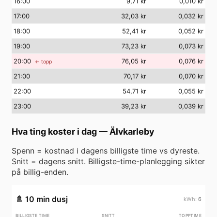
16
:00
9,71 kr
0,010 kr
17
:00
32,03 kr
0,032 kr
18
:00
52,41 kr
0,052 kr
19
:00
73,23 kr
0,073 kr
20
:00
76,05 kr
0,076 kr
← topp
21
:00
70,17 kr
0,070 kr
22
:00
54,71 kr
0,055 kr
23
:00
39,23 kr
0,039 kr
Hva ting koster i dag
—
Älvkarleby
Spenn = kostnad i dagens billigste time vs dyreste.
Snitt = dagens snitt. Billigste-time-planlegging sikter
på billig-enden.
🚿
10 min dusj
6