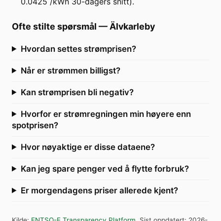
0.0425 /kWh 30-dagers snitt).
Ofte stilte spørsmål
—
Älvkarleby
Hvordan settes strømprisen?
Når er strømmen billigst?
Kan strømprisen bli negativ?
Hvorfor er strømregningen min høyere enn
spotprisen?
Hvor nøyaktige er disse dataene?
Kan jeg spare penger ved å flytte forbruk?
Er morgendagens priser allerede kjent?
Kilde
:
ENTSO-E Transparency Platform
.
Sist oppdatert
:
2026-