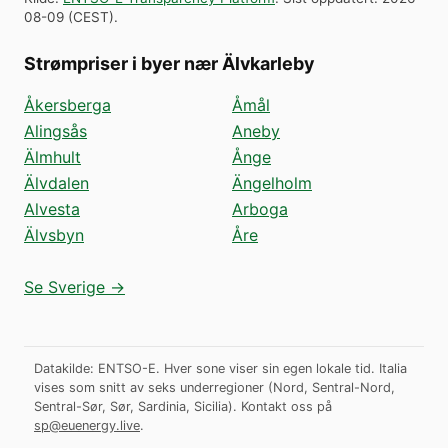
08-09
(
CEST
).
Strømpriser i byer nær Älvkarleby
Åkersberga
Åmål
Alingsås
Aneby
Älmhult
Ånge
Älvdalen
Ängelholm
Alvesta
Arboga
Älvsbyn
Åre
Se Sverige →
Datakilde: ENTSO-E. Hver sone viser sin egen lokale tid. Italia
vises som snitt av seks underregioner (Nord, Sentral-Nord,
Sentral-Sør, Sør, Sardinia, Sicilia).
Kontakt oss på
sp@euenergy.live
.