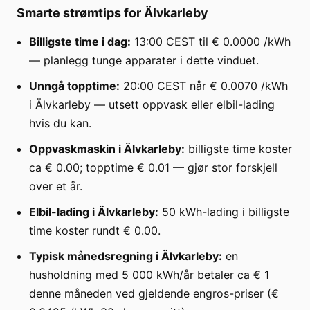
Smarte strømtips for Älvkarleby
Billigste time i dag:
13:00 CEST til € 0.0000 /kWh
— planlegg tunge apparater i dette vinduet.
Unngå topptime:
20:00 CEST når € 0.0070 /kWh
i Älvkarleby — utsett oppvask eller elbil-lading
hvis du kan.
Oppvaskmaskin i Älvkarleby:
billigste time koster
ca € 0.00; topptime € 0.01 — gjør stor forskjell
over et år.
Elbil-lading i Älvkarleby:
50 kWh-lading i billigste
time koster rundt € 0.00.
Typisk månedsregning i Älvkarleby:
en
husholdning med 5 000 kWh/år betaler ca € 1
denne måneden ved gjeldende engros-priser (€