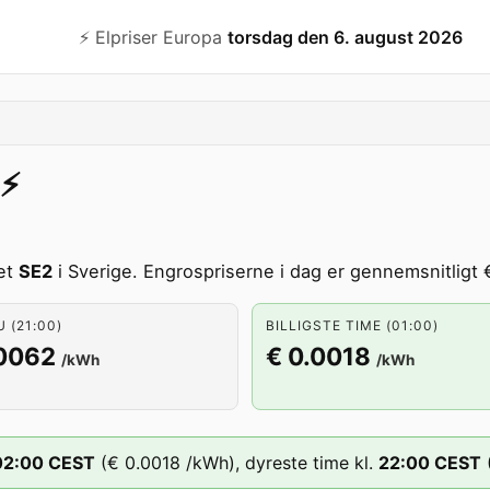
⚡️ Elpriser Europa
torsdag den 6. august 2026
⚡️
et
SE2
i Sverige. Engrospriserne i dag er gennemsnitligt €
U (21:00)
BILLIGSTE TIME (01:00)
.0062
€ 0.0018
/kWh
/kWh
02
:00
CEST
(
€ 0.0018
/kWh),
dyreste time kl.
22
:00
CEST