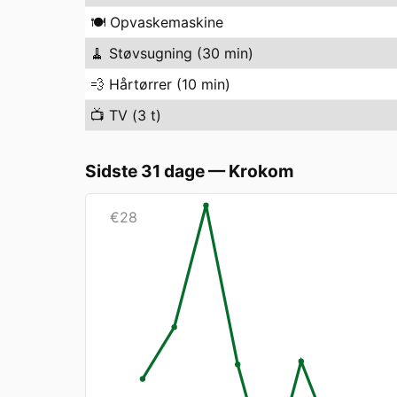
🍽️
Opvaskemaskine
🧹
Støvsugning (30 min)
💨
Hårtørrer (10 min)
📺
TV (3 t)
Sidste 31 dage
—
Krokom
€
28