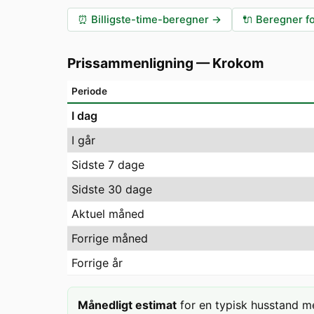
⏰
Billigste-time-beregner
→
🔌
Beregner fo
Prissammenligning
—
Krokom
Periode
I dag
I går
Sidste 7 dage
Sidste 30 dage
Aktuel måned
Forrige måned
Forrige år
Månedligt estimat
for en typisk husstand m