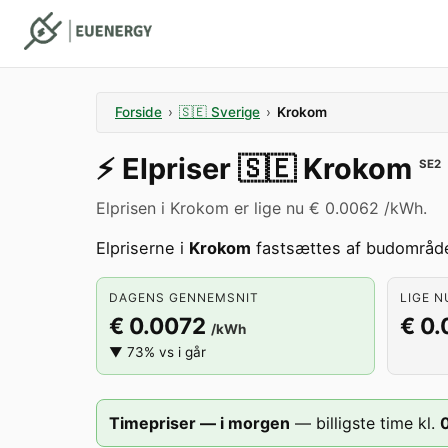
Forside
›
🇸🇪
Sverige
›
Krokom
⚡️
Elpriser
🇸🇪
Krokom
SE2
Elprisen i Krokom er lige nu € 0.0062 /kWh.
Elpriserne i
Krokom
fastsættes af budområd
DAGENS GENNEMSNIT
LIGE N
€ 0.0072
€ 0
/kWh
▼ 73% vs i går
Timepriser — i morgen
—
billigste time kl.