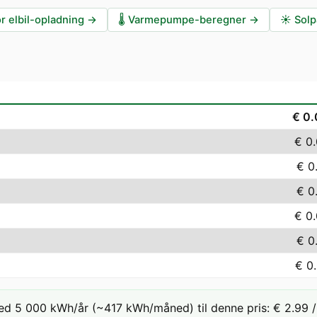
r elbil-opladning
→
🌡️
Varmepumpe-beregner
→
☀️
Solp
€ 0
€ 0
€ 0
€ 0
€ 0
€ 0
€ 0
ed 5 000 kWh/år (~417 kWh/måned) til denne pris: € 2.99 /