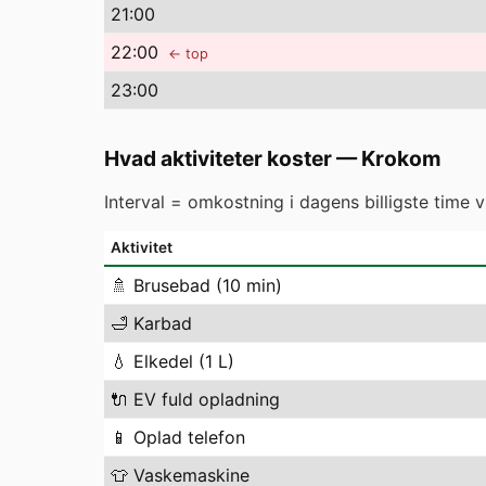
21
:00
22
:00
← top
23
:00
Hvad aktiviteter koster
—
Krokom
Interval = omkostning i dagens billigste time 
Aktivitet
🚿
Brusebad (10 min)
🛁
Karbad
💧
Elkedel (1 L)
🔌
EV fuld opladning
📱
Oplad telefon
👕
Vaskemaskine