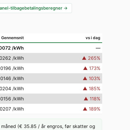
anel-tilbagebetalingsberegner
→
Gennemsnit
vs i dag
.0072
/kWh
—
.0262
/kWh
▲
265
%
.0196
/kWh
▲
173
%
.0146
/kWh
▲
103
%
.0204
/kWh
▲
185
%
.0156
/kWh
▲
118
%
.0207
/kWh
▲
189
%
 måned (€ 35.85 / år engros, før skatter og