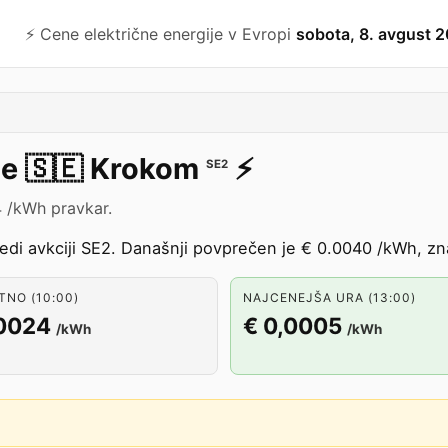
⚡️ Cene električne energije v Evropi
sobota, 8. avgust 
je
🇸🇪
Krokom
⚡️
SE2
4 /kWh pravkar.
edi avkciji SE2. Današnji povprečen je € 0.0040 /kWh, zna
NO (10:00)
NAJCENEJŠA URA (13:00)
,0024
€ 0,0005
/kWh
/kWh