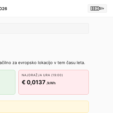
2026
🇸🇮
SI
▾
čilno za evropsko lokacijo v tem času leta.
NAJDRAŽJA URA (19:00)
€ 0,0137
/kWh