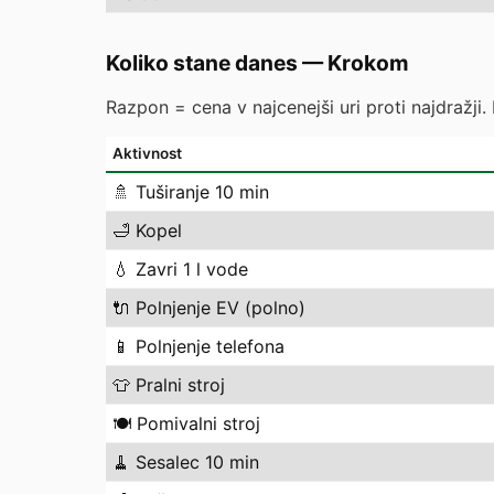
Koliko stane danes
—
Krokom
Razpon = cena v najcenejši uri proti najdražji.
Aktivnost
🚿
Tuširanje 10 min
🛁
Kopel
💧
Zavri 1 l vode
🔌
Polnjenje EV (polno)
📱
Polnjenje telefona
👕
Pralni stroj
🍽️
Pomivalni stroj
🧹
Sesalec 10 min