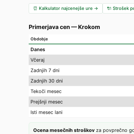
⏰
Kalkulator najcenejše ure
→
🔌
Strošek po
Primerjava cen
—
Krokom
Obdobje
Danes
Včeraj
Zadnjih 7 dni
Zadnjih 30 dni
Tekoči mesec
Prejšnji mesec
Isti mesec lani
Ocena mesečnih stroškov
za povprečno gos