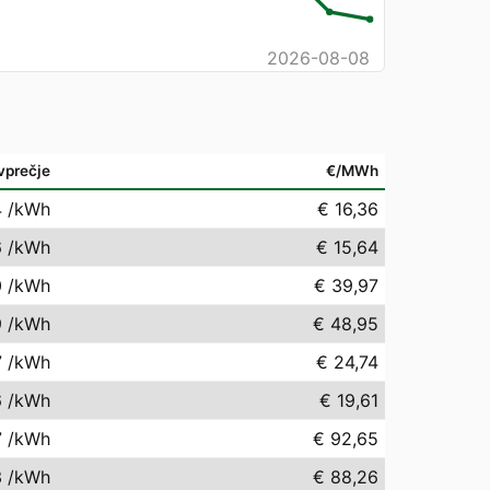
2026-08-08
vprečje
€/MWh
4
/kWh
€ 16,36
6
/kWh
€ 15,64
0
/kWh
€ 39,97
9
/kWh
€ 48,95
7
/kWh
€ 24,74
6
/kWh
€ 19,61
7
/kWh
€ 92,65
3
/kWh
€ 88,26