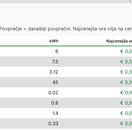
 Povprečje = današnji povprečni. Najcenejša-ura cilja na cen
kWh
Najcenejša u
6
€ 0,
7.5
€ 0,
0.12
€ 0,
45
€ 0,
0.02
€ 0,
0.8
€ 0,
1.4
€ 0,
0.33
€ 0,