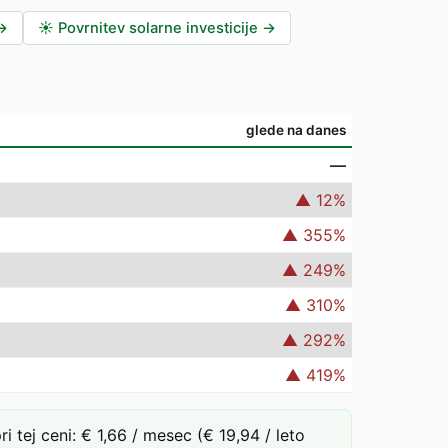
→
☀️
Povrnitev solarne investicije
→
glede na danes
—
▲
12
%
▲
355
%
▲
249
%
▲
310
%
▲
292
%
▲
419
%
ej ceni: € 1,66 / mesec (€ 19,94 / leto