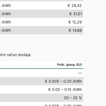
4
/kWh
€ 29,42
5
/kWh
€ 31,51
3
/kWh
€ 12,29
9
/kWh
€ 14,88
nčni račun dodaja:
Pribl. (povp. EU)
—
€ 0.005 – 0.20 /kWh
€ 0.05 – 0.15 /kWh
20 – 25 %