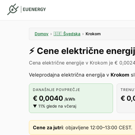
Domov
›
🇸🇪
Švedska
›
Krokom
⚡️
Cene električne energi
Cena električne energije v Krokom je € 0,002
Veleprodajna električna energija v
Krokom
sl
DANAŠNJE POVPREČJE
TRENUT
€ 0,0040
€ 0
/kWh
▼ 11% glede na včeraj
Cene za jutri
:
objavljene 12:00–13:00 CEST
.