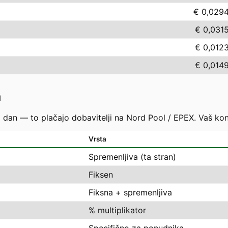
€ 0,029
€ 0,031
€ 0,012
€ 0,014
u
i dan — to plačajo dobavitelji na Nord Pool / EPEX. Vaš ko
Vrsta
Spremenljiva (ta stran)
Fiksen
Fiksna + spremenljiva
% multiplikator