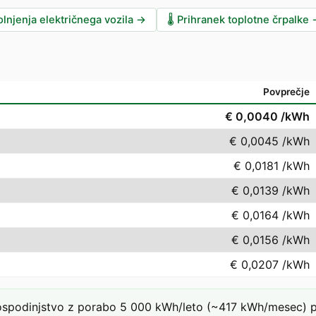
lnjenja električnega vozila
→
🌡️
Prihranek toplotne črpalke
Povprečje
€ 0,0040
/kWh
€ 0,0045
/kWh
€ 0,0181
/kWh
€ 0,0139
/kWh
€ 0,0164
/kWh
€ 0,0156
/kWh
€ 0,0207
/kWh
podinjstvo z porabo 5 000 kWh/leto (~417 kWh/mesec) pri t