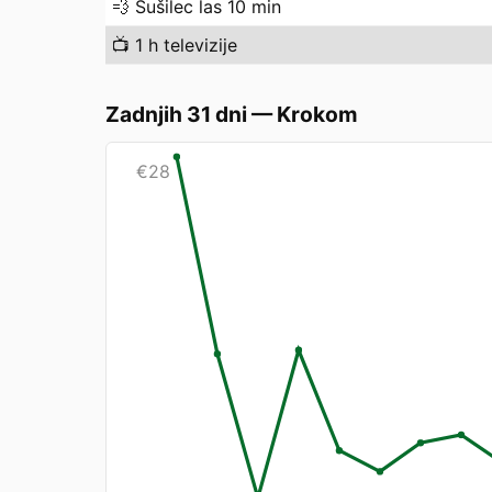
💨
Sušilec las 10 min
📺
1 h televizije
Zadnjih 31 dni
—
Krokom
€
28