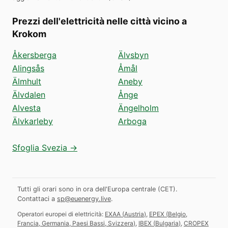
Prezzi dell'elettricità nelle città vicino a
Krokom
Åkersberga
Älvsbyn
Alingsås
Åmål
Älmhult
Aneby
Älvdalen
Ånge
Alvesta
Ängelholm
Älvkarleby
Arboga
Sfoglia Svezia →
Tutti gli orari sono in ora dell'Europa centrale (CET).
Contattaci a
sp@euenergy.live
.
Operatori europei di elettricità:
EXAA
(
Austria
)
,
EPEX
(
Belgio,
Francia, Germania, Paesi Bassi, Svizzera
)
,
IBEX
(
Bulgaria
)
,
CROPEX