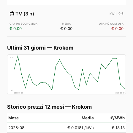
📺
TV (3 h)
0.6
€ 0.00
€ 0.00
€ 0.00
Ultimi 31 giorni
—
Krokom
€
28
€
3
2026-07-09
2026-08-07
Storico prezzi 12 mesi
—
Krokom
Mese
Media
€/MWh
2026-08
€ 0.0181
/kWh
€ 18.13