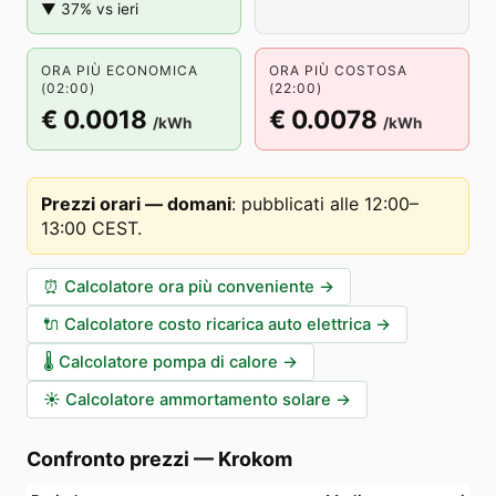
▼ 37% vs ieri
ORA PIÙ ECONOMICA
ORA PIÙ COSTOSA
(02:00)
(22:00)
€ 0.0018
€ 0.0078
/kWh
/kWh
Prezzi orari — domani
:
pubblicati alle 12:00–
13:00 CEST
.
⏰
Calcolatore ora più conveniente
→
🔌
Calcolatore costo ricarica auto elettrica
→
🌡️
Calcolatore pompa di calore
→
☀️
Calcolatore ammortamento solare
→
Confronto prezzi
—
Krokom