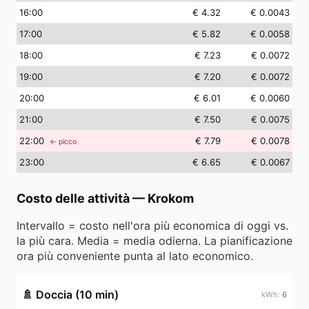
16
:00
€ 4.32
€ 0.0043
17
:00
€ 5.82
€ 0.0058
18
:00
€ 7.23
€ 0.0072
19
:00
€ 7.20
€ 0.0072
20
:00
€ 6.01
€ 0.0060
21
:00
€ 7.50
€ 0.0075
22
:00
€ 7.79
€ 0.0078
← picco
23
:00
€ 6.65
€ 0.0067
Costo delle attività
—
Krokom
Intervallo = costo nell'ora più economica di oggi vs.
la più cara. Media = media odierna. La pianificazione
ora più conveniente punta al lato economico.
🚿
Doccia (10 min)
6