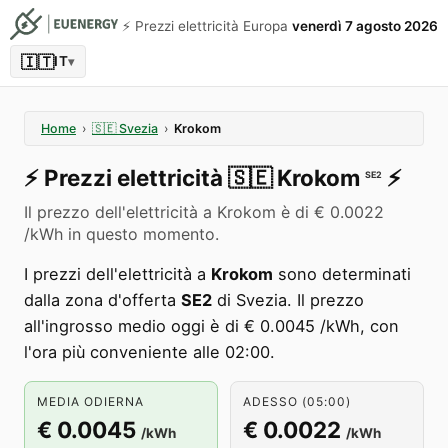
⚡️ Prezzi elettricità Europa
venerdì 7 agosto 2026
🇮🇹
IT
▾
Home
›
🇸🇪
Svezia
›
Krokom
⚡️
Prezzi elettricità
🇸🇪
Krokom
⚡️
SE2
Il prezzo dell'elettricità a Krokom è di € 0.0022
/kWh in questo momento.
I prezzi dell'elettricità a
Krokom
sono determinati
dalla zona d'offerta
SE2
di Svezia. Il prezzo
all'ingrosso medio oggi è di € 0.0045 /kWh, con
l'ora più conveniente alle 02:00.
MEDIA ODIERNA
ADESSO (05:00)
€ 0.0045
€ 0.0022
/kWh
/kWh