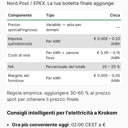
Nord Pool / EPEX. La tua bolletta finale aggiunge:
Componente
Tipo
Circa
Prezzo
Variabile — asta per
—
spot/all'ingrosso
domani
Imposta
€ 0.005 – 0.20
Per kWh
sull'elettricità
/kWh
Per kWh + canone
€ 0.05 – 0.15
Costi di rete
fisso
/kWh
IVA
Percentuale del totale
20 – 25 %
Margine del
€ 0.005 – 0.05
Per kWh
fornitore
/kWh
Regola empirica: aggiungere 30–60 % al prezzo
spot per ottenere il prezzo finale.
Consigli intelligenti per l'elettricità a Krokom
Ora più conveniente oggi:
02:00 CEST a €