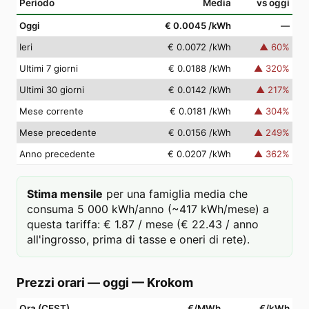
Periodo
Media
vs oggi
Oggi
€ 0.0045
/kWh
—
Ieri
€ 0.0072
/kWh
▲
60
%
Ultimi 7 giorni
€ 0.0188
/kWh
▲
320
%
Ultimi 30 giorni
€ 0.0142
/kWh
▲
217
%
Mese corrente
€ 0.0181
/kWh
▲
304
%
Mese precedente
€ 0.0156
/kWh
▲
249
%
Anno precedente
€ 0.0207
/kWh
▲
362
%
Stima mensile
per una famiglia media che
consuma 5 000 kWh/anno (~417 kWh/mese) a
questa tariffa: € 1.87 / mese (€ 22.43 / anno
all'ingrosso, prima di tasse e oneri di rete).
Prezzi orari — oggi
—
Krokom
Ora (CEST)
€/MWh
€/kWh