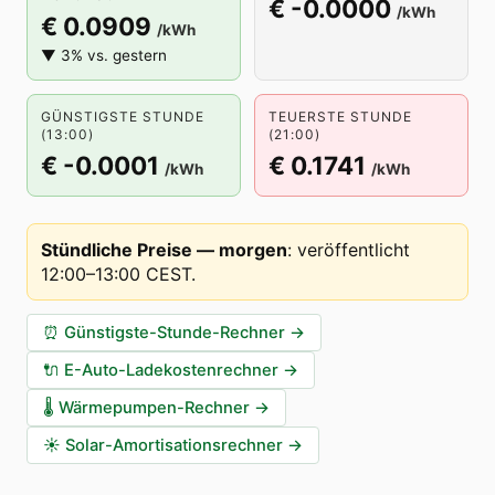
€ -0.0000
/kWh
€ 0.0909
/kWh
▼ 3% vs. gestern
GÜNSTIGSTE STUNDE
TEUERSTE STUNDE
(13:00)
(21:00)
€ -0.0001
€ 0.1741
/kWh
/kWh
Stündliche Preise — morgen
:
veröffentlicht
12:00–13:00 CEST
.
⏰
Günstigste-Stunde-Rechner
→
🔌
E-Auto-Ladekostenrechner
→
🌡️
Wärmepumpen-Rechner
→
☀️
Solar-Amortisationsrechner
→