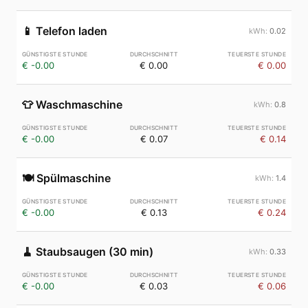
📱
Telefon laden
0.02
€ -0.00
€ 0.00
€ 0.00
👕
Waschmaschine
0.8
€ -0.00
€ 0.07
€ 0.14
🍽️
Spülmaschine
1.4
€ -0.00
€ 0.13
€ 0.24
🧹
Staubsaugen (30 min)
0.33
€ -0.00
€ 0.03
€ 0.06