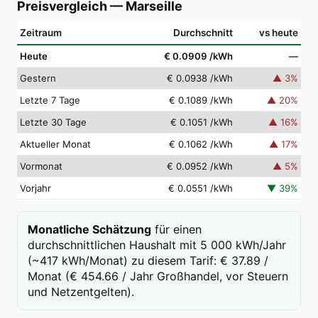
Preisvergleich
—
Marseille
Zeitraum
Durchschnitt
vs heute
Heute
€ 0.0909
/kWh
—
Gestern
€ 0.0938
/kWh
▲
3
%
Letzte 7 Tage
€ 0.1089
/kWh
▲
20
%
Letzte 30 Tage
€ 0.1051
/kWh
▲
16
%
Aktueller Monat
€ 0.1062
/kWh
▲
17
%
Vormonat
€ 0.0952
/kWh
▲
5
%
Vorjahr
€ 0.0551
/kWh
▼
39
%
Monatliche Schätzung
für einen
durchschnittlichen Haushalt mit 5 000 kWh/Jahr
(~417 kWh/Monat) zu diesem Tarif: € 37.89 /
Monat (€ 454.66 / Jahr Großhandel, vor Steuern
und Netzentgelten).