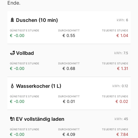
Ende.
🚿
Duschen (10 min)
6
€ -0.00
€ 0.55
€ 1.04
🛁
Vollbad
7.5
€ -0.00
€ 0.68
€ 1.31
💧
Wasserkocher (1 L)
0.12
€ -0.00
€ 0.01
€ 0.02
🔌
EV vollständig laden
45
€ -0.00
€ 4.09
€ 7.84