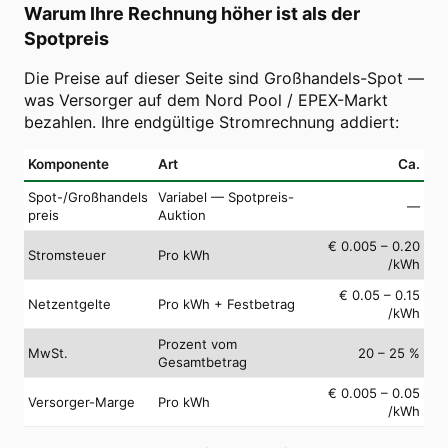
Warum Ihre Rechnung höher ist als der
Spotpreis
Die Preise auf dieser Seite sind Großhandels-Spot —
was Versorger auf dem Nord Pool / EPEX-Markt
bezahlen. Ihre endgültige Stromrechnung addiert:
Komponente
Art
Ca.
Spot-/Großhandels
Variabel — Spotpreis-
—
preis
Auktion
€ 0.005 – 0.20
Stromsteuer
Pro kWh
/kWh
€ 0.05 – 0.15
Netzentgelte
Pro kWh + Festbetrag
/kWh
Prozent vom
MwSt.
20 – 25 %
Gesamtbetrag
€ 0.005 – 0.05
Versorger-Marge
Pro kWh
/kWh