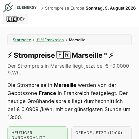
⚡️ Strompreise Europa
Sonntag, 9. August 2026
🇩🇪
DE
▾
Startseite
›
🇫🇷
Frankreich
›
Marseille
⚡️
Strompreise
🇫🇷
Marseille
⚡️
FR
Der Strompreis in Marseille liegt jetzt bei € -0.0000
/kWh.
Die Strompreise in
Marseille
werden von der
Gebotszone
France
in Frankreich festgelegt. Der
heutige Großhandelspreis liegt durchschnittlich
bei € 0.0909 /kWh, mit der günstigsten Stunde um
13:00.
HEUTIGER
GERADE JETZT (11:00)
DURCHSCHNITT