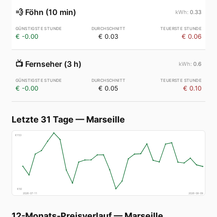
💨
Föhn (10 min)
0.33
€ -0.00
€ 0.03
€ 0.06
📺
Fernseher (3 h)
0.6
€ -0.00
€ 0.05
€ 0.10
Letzte 31 Tage
—
Marseille
€
153
€
50
2026-07-11
2026-08-09
12-Monats-Preisverlauf
—
Marseille