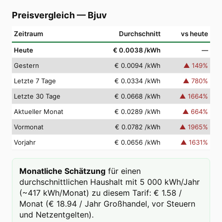
Preisvergleich
—
Bjuv
Zeitraum
Durchschnitt
vs heute
Heute
€ 0.0038
/kWh
—
Gestern
€ 0.0094
/kWh
▲
149
%
Letzte 7 Tage
€ 0.0334
/kWh
▲
780
%
Letzte 30 Tage
€ 0.0668
/kWh
▲
1664
%
Aktueller Monat
€ 0.0289
/kWh
▲
664
%
Vormonat
€ 0.0782
/kWh
▲
1965
%
Vorjahr
€ 0.0656
/kWh
▲
1631
%
Monatliche Schätzung
für einen
durchschnittlichen Haushalt mit 5 000 kWh/Jahr
(~417 kWh/Monat) zu diesem Tarif: € 1.58 /
Monat (€ 18.94 / Jahr Großhandel, vor Steuern
und Netzentgelten).