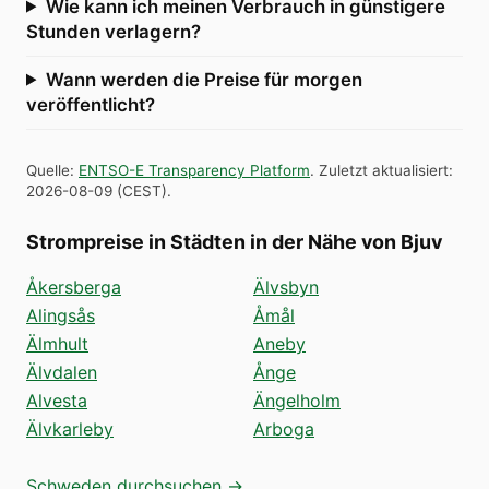
Wie kann ich meinen Verbrauch in günstigere
Stunden verlagern?
Wann werden die Preise für morgen
veröffentlicht?
Quelle
:
ENTSO-E Transparency Platform
.
Zuletzt aktualisiert
:
2026-08-09
(
CEST
).
Strompreise in Städten in der Nähe von Bjuv
Åkersberga
Älvsbyn
Alingsås
Åmål
Älmhult
Aneby
Älvdalen
Ånge
Alvesta
Ängelholm
Älvkarleby
Arboga
Schweden durchsuchen →