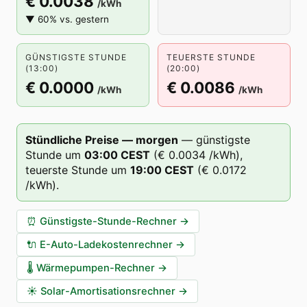
€ 0.0038
/kWh
▼ 60% vs. gestern
GÜNSTIGSTE STUNDE
TEUERSTE STUNDE
(13:00)
(20:00)
€ 0.0000
€ 0.0086
/kWh
/kWh
Stündliche Preise — morgen
—
günstigste
Stunde um
03
:00
CEST
(
€ 0.0034
/kWh),
teuerste Stunde um
19
:00
CEST
(
€ 0.0172
/kWh).
⏰
Günstigste-Stunde-Rechner
→
🔌
E-Auto-Ladekostenrechner
→
🌡️
Wärmepumpen-Rechner
→
☀️
Solar-Amortisationsrechner
→