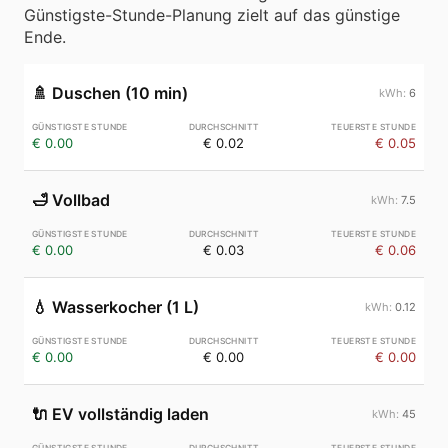
Günstigste-Stunde-Planung zielt auf das günstige
Ende.
🚿
Duschen (10 min)
6
€ 0.00
€ 0.02
€ 0.05
🛁
Vollbad
7.5
€ 0.00
€ 0.03
€ 0.06
💧
Wasserkocher (1 L)
0.12
€ 0.00
€ 0.00
€ 0.00
🔌
EV vollständig laden
45