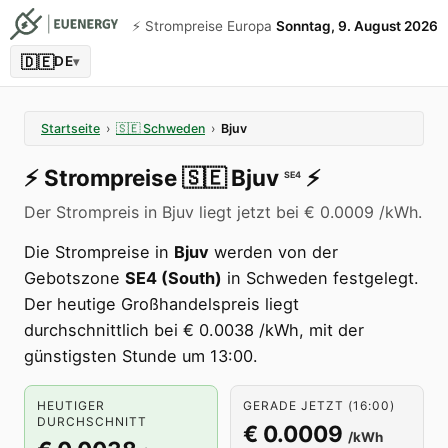
⚡️ Strompreise Europa
Sonntag, 9. August 2026
🇩🇪
DE
▾
Startseite
›
🇸🇪
Schweden
›
Bjuv
⚡️
Strompreise
🇸🇪
Bjuv
⚡️
SE4
Der Strompreis in Bjuv liegt jetzt bei € 0.0009 /kWh.
Die Strompreise in
Bjuv
werden von der
Gebotszone
SE4 (South)
in Schweden festgelegt.
Der heutige Großhandelspreis liegt
durchschnittlich bei € 0.0038 /kWh, mit der
günstigsten Stunde um 13:00.
HEUTIGER
GERADE JETZT (16:00)
DURCHSCHNITT
€ 0.0009
/kWh