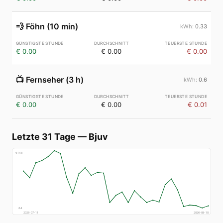
💨
Föhn (10 min)
0.33
€ 0.00
€ 0.00
€ 0.00
📺
Fernseher (3 h)
0.6
€ 0.00
€ 0.00
€ 0.01
Letzte 31 Tage
—
Bjuv
€
148
€
4
2026-07-11
2026-08-10