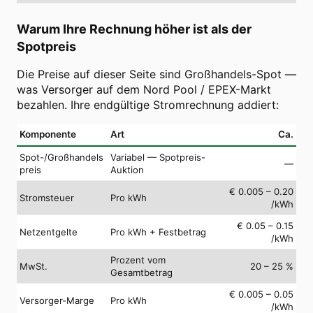
Warum Ihre Rechnung höher ist als der
Spotpreis
Die Preise auf dieser Seite sind Großhandels-Spot —
was Versorger auf dem Nord Pool / EPEX-Markt
bezahlen. Ihre endgültige Stromrechnung addiert:
Komponente
Art
Ca.
Spot-/Großhandels
Variabel — Spotpreis-
—
preis
Auktion
€ 0.005 – 0.20
Stromsteuer
Pro kWh
/kWh
€ 0.05 – 0.15
Netzentgelte
Pro kWh + Festbetrag
/kWh
Prozent vom
MwSt.
20 – 25 %
Gesamtbetrag
€ 0.005 – 0.05
Versorger-Marge
Pro kWh
/kWh