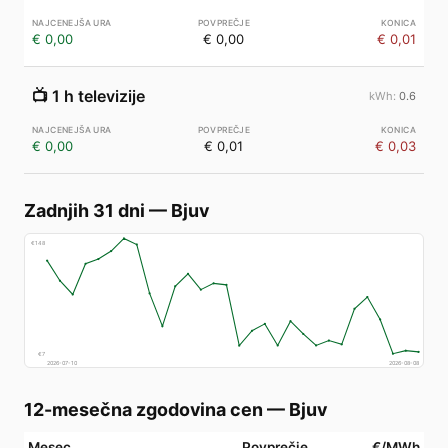
€ 0,00
€ 0,00
€ 0,01
📺
1 h televizije
0.6
€ 0,00
€ 0,01
€ 0,03
Zadnjih 31 dni
—
Bjuv
€
148
€
7
2026-07-10
2026-08-08
12-mesečna zgodovina cen
—
Bjuv
Mesec
Povprečje
€/MWh