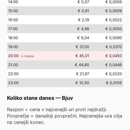
14
:00
€ 0,57
€ 0,0006
15
:00
€ 0,91
€ 0,0009
16
:00
€ 2,19
€ 0,0022
17
:00
€ 4,98
€ 0,0050
18
:00
€ 9,04
€ 0,0090
19
:00
€ 37,00
€ 0,0370
20
:00
€ 45,01
€ 0,0450
← konica
21
:00
€ 44,60
€ 0,0446
22
:00
€ 21,97
€ 0,0220
23
:00
€ 10,50
€ 0,0105
Koliko stane danes
—
Bjuv
Razpon = cena v najcenejši uri proti najdražji.
Povprečje = današnji povprečni. Najcenejša-ura cilja
na cenejši konec.