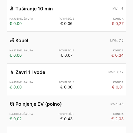
🚿
Tuširanje 10 min
6
€ 0,00
€ 0,06
€ 0,27
🛁
Kopel
7.5
€ 0,00
€ 0,07
€ 0,34
💧
Zavri 1 l vode
0.12
€ 0,00
€ 0,00
€ 0,01
🔌
Polnjenje EV (polno)
45
€ 0,02
€ 0,43
€ 2,03