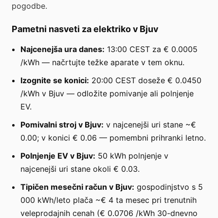
pogodbe.
Pametni nasveti za elektriko v Bjuv
Najcenejša ura danes:
13:00 CEST za € 0.0005
/kWh — načrtujte težke aparate v tem oknu.
Izognite se konici:
20:00 CEST doseže € 0.0450
/kWh v Bjuv — odložite pomivanje ali polnjenje
EV.
Pomivalni stroj v Bjuv:
v najcenejši uri stane ~€
0.00; v konici € 0.06 — pomembni prihranki letno.
Polnjenje EV v Bjuv:
50 kWh polnjenje v
najcenejši uri stane okoli € 0.03.
Tipičen mesečni račun v Bjuv:
gospodinjstvo s 5
000 kWh/leto plača ~€ 4 ta mesec pri trenutnih
veleprodajnih cenah (€ 0.0706 /kWh 30-dnevno