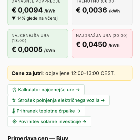
DANAŠNJE POVPREČJE
TRENUTNO (06:00)
€ 0,0094
€ 0,0036
/kWh
/kWh
▼ 14% glede na včeraj
NAJCENEJŠA URA
NAJDRAŽJA URA (20:00)
(13:00)
€ 0,0450
/kWh
€ 0,0005
/kWh
Cene za jutri
:
objavljene 12:00–13:00 CEST
.
⏰
Kalkulator najcenejše ure
→
🔌
Strošek polnjenja električnega vozila
→
🌡️
Prihranek toplotne črpalke
→
☀️
Povrnitev solarne investicije
→
Primerjava cen
—
Bjuv