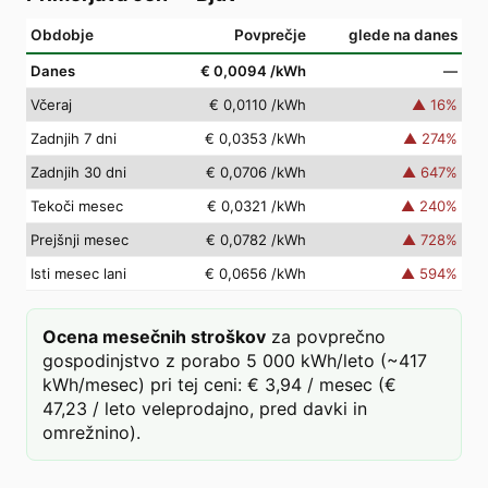
Obdobje
Povprečje
glede na danes
Danes
€ 0,0094
/kWh
—
Včeraj
€ 0,0110
/kWh
▲
16
%
Zadnjih 7 dni
€ 0,0353
/kWh
▲
274
%
Zadnjih 30 dni
€ 0,0706
/kWh
▲
647
%
Tekoči mesec
€ 0,0321
/kWh
▲
240
%
Prejšnji mesec
€ 0,0782
/kWh
▲
728
%
Isti mesec lani
€ 0,0656
/kWh
▲
594
%
Ocena mesečnih stroškov
za povprečno
gospodinjstvo z porabo 5 000 kWh/leto (~417
kWh/mesec) pri tej ceni: € 3,94 / mesec (€
47,23 / leto veleprodajno, pred davki in
omrežnino).