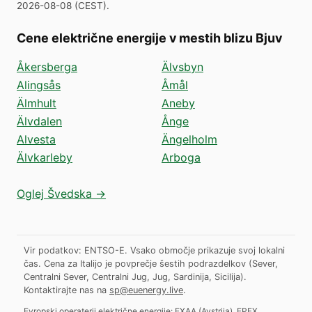
2026-08-08
(
CEST
).
Cene električne energije v mestih blizu Bjuv
Åkersberga
Älvsbyn
Alingsås
Åmål
Älmhult
Aneby
Älvdalen
Ånge
Alvesta
Ängelholm
Älvkarleby
Arboga
Oglej Švedska →
Vir podatkov: ENTSO-E. Vsako območje prikazuje svoj lokalni
čas. Cena za Italijo je povprečje šestih podrazdelkov (Sever,
Centralni Sever, Centralni Jug, Jug, Sardinija, Sicilija).
Kontaktirajte nas na
sp@euenergy.live
.
Evropski operaterji električne energije:
EXAA
(
Avstrija
)
,
EPEX