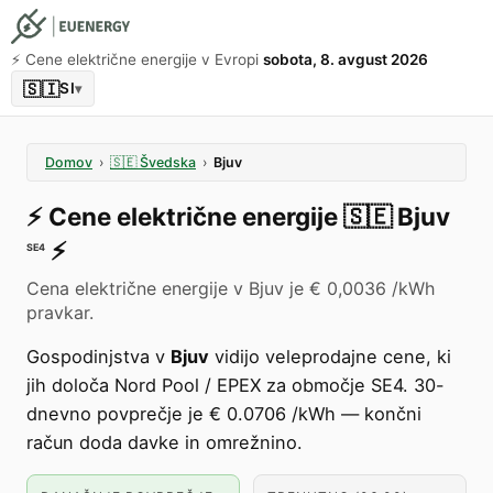
⚡️ Cene električne energije v Evropi
sobota, 8. avgust 2026
🇸🇮
SI
▾
Domov
›
🇸🇪
Švedska
›
Bjuv
⚡️
Cene električne energije
🇸🇪
Bjuv
⚡️
SE4
Cena električne energije v Bjuv je € 0,0036 /kWh
pravkar.
Gospodinjstva v
Bjuv
vidijo veleprodajne cene, ki
jih določa Nord Pool / EPEX za območje SE4. 30-
dnevno povprečje je € 0.0706 /kWh — končni
račun doda davke in omrežnino.