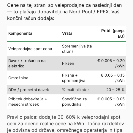
Cene na tej strani so veleprodajne za naslednji dan
— to plačajo dobavitelji na Nord Pool / EPEX. Vaš
končni račun dodaja:
Pribl. (povp.
Komponenta
Vrsta
EU)
Spremenljiva (ta
Veleprodajna spot cena
—
stran)
Davek / trošarina na
€ 0.005 – 0.20
Fiksen
elektriko
/kWh
Fiksna +
€ 0.05 – 0.15
Omrežnina
spremenljiva
/kWh
DDV / prometni davek
% multiplikator
20 – 25 %
Pribitek dobavitelja +
Specifično za
€ 0.005 – 0.05
mesečni strošek
ponudnika
/kWh
Pravilo palca: dodajte 30–60% k veleprodajni spot
ceni za oceno realne cene na kWh. Točna razdelitev
je odvisna od države, omrežnega operaterja in tipa