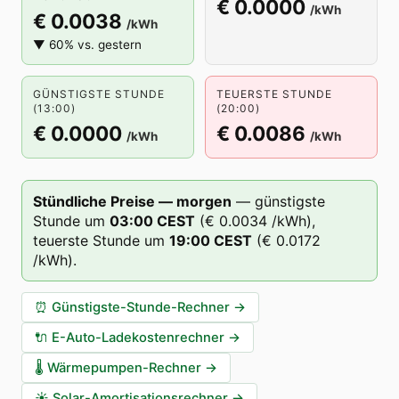
€ 0.0000
/kWh
€ 0.0038
/kWh
▼ 60% vs. gestern
GÜNSTIGSTE STUNDE
TEUERSTE STUNDE
(13:00)
(20:00)
€ 0.0000
€ 0.0086
/kWh
/kWh
Stündliche Preise — morgen
—
günstigste
Stunde um
03
:00
CEST
(
€ 0.0034
/kWh),
teuerste Stunde um
19
:00
CEST
(
€ 0.0172
/kWh).
⏰
Günstigste-Stunde-Rechner
→
🔌
E-Auto-Ladekostenrechner
→
🌡️
Wärmepumpen-Rechner
→
☀️
Solar-Amortisationsrechner
→