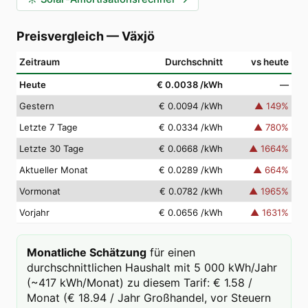
Preisvergleich
—
Växjö
Zeitraum
Durchschnitt
vs heute
Heute
€ 0.0038
/kWh
—
Gestern
€ 0.0094
/kWh
▲
149
%
Letzte 7 Tage
€ 0.0334
/kWh
▲
780
%
Letzte 30 Tage
€ 0.0668
/kWh
▲
1664
%
Aktueller Monat
€ 0.0289
/kWh
▲
664
%
Vormonat
€ 0.0782
/kWh
▲
1965
%
Vorjahr
€ 0.0656
/kWh
▲
1631
%
Monatliche Schätzung
für einen
durchschnittlichen Haushalt mit 5 000 kWh/Jahr
(~417 kWh/Monat) zu diesem Tarif: € 1.58 /
Monat (€ 18.94 / Jahr Großhandel, vor Steuern