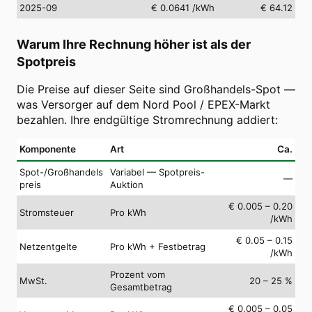
2025-09
€ 0.0641
/kWh
€ 64.12
Warum Ihre Rechnung höher ist als der
Spotpreis
Die Preise auf dieser Seite sind Großhandels-Spot —
was Versorger auf dem Nord Pool / EPEX-Markt
bezahlen. Ihre endgültige Stromrechnung addiert:
Komponente
Art
Ca.
Spot-/Großhandels
Variabel — Spotpreis-
—
preis
Auktion
€ 0.005 – 0.20
Stromsteuer
Pro kWh
/kWh
€ 0.05 – 0.15
Netzentgelte
Pro kWh + Festbetrag
/kWh
Prozent vom
MwSt.
20 – 25 %
Gesamtbetrag
€ 0.005 – 0.05