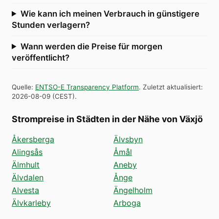
Wie kann ich meinen Verbrauch in günstigere
Stunden verlagern?
Wann werden die Preise für morgen
veröffentlicht?
Quelle
:
ENTSO-E Transparency Platform
.
Zuletzt aktualisiert
:
2026-08-09
(
CEST
).
Strompreise in Städten in der Nähe von Växjö
Åkersberga
Älvsbyn
Alingsås
Åmål
Älmhult
Aneby
Älvdalen
Ånge
Alvesta
Ängelholm
Älvkarleby
Arboga