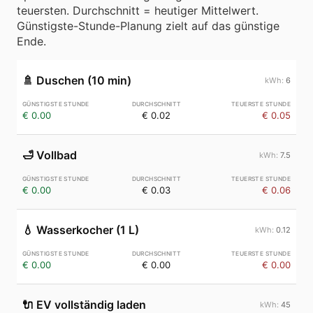
teuersten. Durchschnitt = heutiger Mittelwert.
Günstigste-Stunde-Planung zielt auf das günstige
Ende.
🚿
Duschen (10 min)
6
€ 0.00
€ 0.02
€ 0.05
🛁
Vollbad
7.5
€ 0.00
€ 0.03
€ 0.06
💧
Wasserkocher (1 L)
0.12
€ 0.00
€ 0.00
€ 0.00
🔌
EV vollständig laden
45