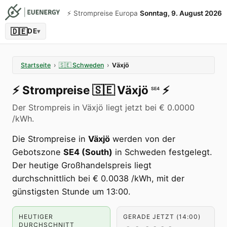
⚡️ Strompreise Europa
Sonntag, 9. August 2026
🇩🇪
DE
▾
Startseite
›
🇸🇪
Schweden
›
Växjö
⚡️
Strompreise
🇸🇪
Växjö
⚡️
SE4
Der Strompreis in Växjö liegt jetzt bei € 0.0000
/kWh.
Die Strompreise in
Växjö
werden von der
Gebotszone
SE4 (South)
in Schweden festgelegt.
Der heutige Großhandelspreis liegt
durchschnittlich bei € 0.0038 /kWh, mit der
günstigsten Stunde um 13:00.
HEUTIGER
GERADE JETZT (14:00)
DURCHSCHNITT