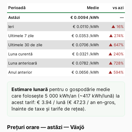
Perioadă
Medie
vs azi
Astăzi
€ 0.0094
/kWh
—
Ieri
€ 0.0110
/kWh
▲
16
%
Ultimele 7 zile
€ 0.0353
/kWh
▲
274
%
Ultimele 30 de zile
€ 0.0706
/kWh
▲
647
%
Luna curentă
€ 0.0321
/kWh
▲
240
%
Luna anterioară
€ 0.0782
/kWh
▲
728
%
Anul anterior
€ 0.0656
/kWh
▲
594
%
Estimare lunară
pentru o gospodărie medie
care folosește 5 000 kWh/an (~417 kWh/lună) la
acest tarif: € 3.94 / lună (€ 47.23 / an en-gros,
înainte de taxe și tarife de rețea).
Prețuri orare — astăzi
—
Växjö