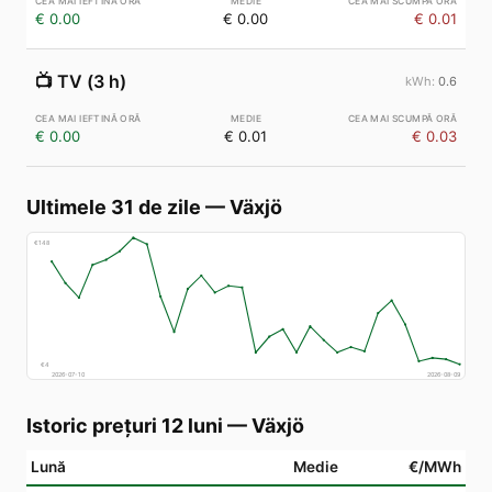
€ 0.00
€ 0.00
€ 0.01
📺
TV (3 h)
0.6
€ 0.00
€ 0.01
€ 0.03
Ultimele 31 de zile
—
Växjö
€
148
€
4
2026-07-10
2026-08-09
Istoric prețuri 12 luni
—
Växjö
Lună
Medie
€/MWh