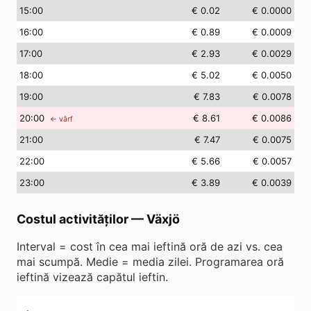
15
:00
€ 0.02
€ 0.0000
16
:00
€ 0.89
€ 0.0009
17
:00
€ 2.93
€ 0.0029
18
:00
€ 5.02
€ 0.0050
19
:00
€ 7.83
€ 0.0078
20
:00
€ 8.61
€ 0.0086
← vârf
21
:00
€ 7.47
€ 0.0075
22
:00
€ 5.66
€ 0.0057
23
:00
€ 3.89
€ 0.0039
Costul activităților
—
Växjö
Interval = cost în cea mai ieftină oră de azi vs. cea
mai scumpă. Medie = media zilei. Programarea oră
ieftină vizează capătul ieftin.