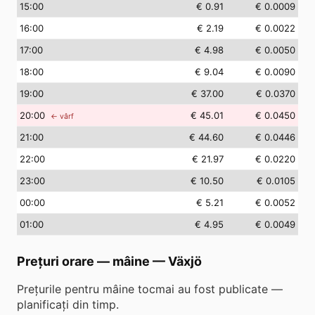
15
:00
€ 0.91
€ 0.0009
16
:00
€ 2.19
€ 0.0022
17
:00
€ 4.98
€ 0.0050
18
:00
€ 9.04
€ 0.0090
19
:00
€ 37.00
€ 0.0370
20
:00
€ 45.01
€ 0.0450
← vârf
21
:00
€ 44.60
€ 0.0446
22
:00
€ 21.97
€ 0.0220
23
:00
€ 10.50
€ 0.0105
00
:00
€ 5.21
€ 0.0052
01
:00
€ 4.95
€ 0.0049
Prețuri orare — mâine
—
Växjö
Prețurile pentru mâine tocmai au fost publicate —
planificați din timp.