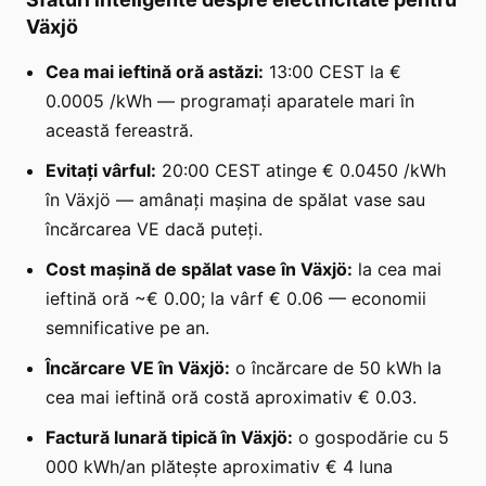
Växjö
Cea mai ieftină oră astăzi:
13:00 CEST la €
0.0005 /kWh — programați aparatele mari în
această fereastră.
Evitați vârful:
20:00 CEST atinge € 0.0450 /kWh
în Växjö — amânați mașina de spălat vase sau
încărcarea VE dacă puteți.
Cost mașină de spălat vase în Växjö:
la cea mai
ieftină oră ~€ 0.00; la vârf € 0.06 — economii
semnificative pe an.
Încărcare VE în Växjö:
o încărcare de 50 kWh la
cea mai ieftină oră costă aproximativ € 0.03.
Factură lunară tipică în Växjö:
o gospodărie cu 5
000 kWh/an plătește aproximativ € 4 luna