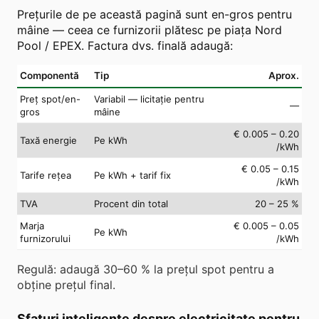
Prețurile de pe această pagină sunt en-gros pentru
mâine — ceea ce furnizorii plătesc pe piața Nord
Pool / EPEX. Factura dvs. finală adaugă:
Componentă
Tip
Aprox.
Preț spot/en-
Variabil — licitație pentru
—
gros
mâine
€ 0.005 – 0.20
Taxă energie
Pe kWh
/kWh
€ 0.05 – 0.15
Tarife rețea
Pe kWh + tarif fix
/kWh
TVA
Procent din total
20 – 25 %
Marja
€ 0.005 – 0.05
Pe kWh
furnizorului
/kWh
Regulă: adaugă 30–60 % la prețul spot pentru a
obține prețul final.
Sfaturi inteligente despre electricitate pentru