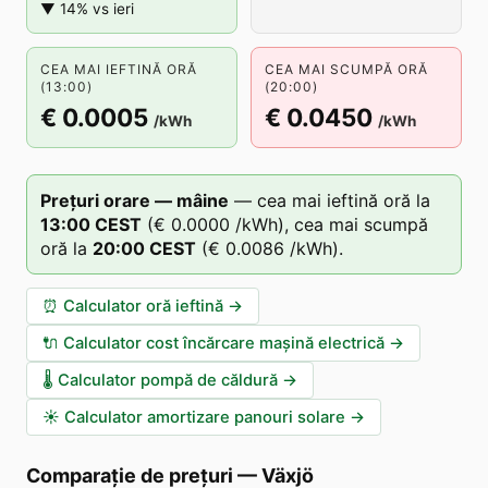
▼ 14% vs ieri
CEA MAI IEFTINĂ ORĂ
CEA MAI SCUMPĂ ORĂ
(13:00)
(20:00)
€ 0.0005
€ 0.0450
/kWh
/kWh
Prețuri orare — mâine
—
cea mai ieftină oră la
13
:00
CEST
(
€ 0.0000
/kWh),
cea mai scumpă
oră la
20
:00
CEST
(
€ 0.0086
/kWh).
⏰
Calculator oră ieftină
→
🔌
Calculator cost încărcare mașină electrică
→
🌡️
Calculator pompă de căldură
→
☀️
Calculator amortizare panouri solare
→
Comparație de prețuri
—
Växjö