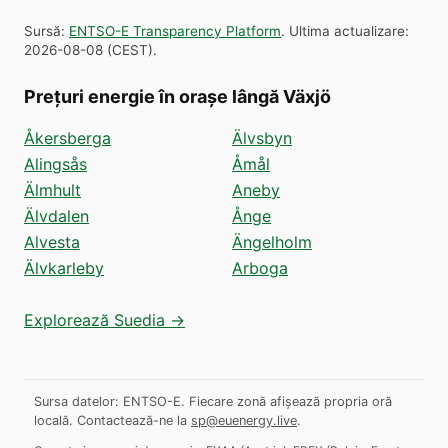
Sursă
:
ENTSO-E Transparency Platform
.
Ultima actualizare
:
2026-08-08
(
CEST
).
Prețuri energie în orașe lângă Växjö
Åkersberga
Älvsbyn
Alingsås
Åmål
Älmhult
Aneby
Älvdalen
Ånge
Alvesta
Ängelholm
Älvkarleby
Arboga
Explorează Suedia →
Sursa datelor: ENTSO-E. Fiecare zonă afișează propria oră
locală.
Contactează-ne la
sp@euenergy.live
.