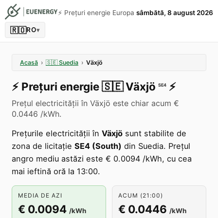
⚡️ Prețuri energie Europa
sâmbătă, 8 august 2026
🇷🇴
RO
▾
Acasă
›
🇸🇪
Suedia
›
Växjö
⚡️
Prețuri energie
🇸🇪
Växjö
⚡️
SE4
Prețul electricității în Växjö este chiar acum €
0.0446 /kWh.
Prețurile electricității în
Växjö
sunt stabilite de
zona de licitație
SE4 (South)
din Suedia. Prețul
angro mediu astăzi este € 0.0094 /kWh, cu cea
mai ieftină oră la 13:00.
MEDIA DE AZI
ACUM (21:00)
€ 0.0094
€ 0.0446
/kWh
/kWh