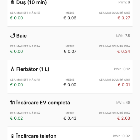
🚿
Duș (10 min)
6
€ 0.00
€ 0.06
€ 0.27
🛁
Baie
7.5
€ 0.00
€ 0.07
€ 0.34
💧
Fierbător (1 L)
0.12
€ 0.00
€ 0.00
€ 0.01
🔌
Încărcare EV completă
45
€ 0.02
€ 0.43
€ 2.03
📱
Încărcare telefon
0.02