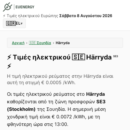
⚡️ Τιμές ηλεκτρικού Ευρώπης
Σάββατο 8 Αυγούστου 2026
🇬🇷
EL
▾
Αρχική
›
🇸🇪
Σουηδία
›
Härryda
⚡️
Τιμές ηλεκτρικού
🇸🇪
Härryda
SE3
⚡️
Η τιμή ηλεκτρικού ρεύματος στην Härryda είναι
αυτή τη στιγμή € 0.0005 /kWh.
Οι τιμές ηλεκτρικού ρεύματος στο
Härryda
καθορίζονται από τη ζώνη προσφορών
SE3
(Stockholm)
της Σουηδία. Η σημερινή μέση
χονδρική τιμή είναι € 0.0072 /kWh, με τη
φθηνότερη ώρα στις 13:00.