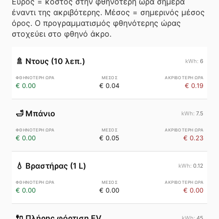
Εύρος = κόστος στην φθηνότερη ώρα σήμερα
έναντι της ακριβότερης. Μέσος = σημερινός μέσος
όρος. Ο προγραμματισμός φθηνότερης ώρας
στοχεύει στο φθηνό άκρο.
🚿
Ντους (10 λεπ.)
6
€ 0.00
€ 0.04
€ 0.19
🛁
Μπάνιο
7.5
€ 0.00
€ 0.05
€ 0.23
💧
Βραστήρας (1 L)
0.12
€ 0.00
€ 0.00
€ 0.00
🔌
Πλήρης φόρτιση EV
45