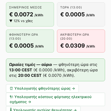
ΣΗΜΕΡΙΝΌΣ ΜΈΣΟΣ
ΤΏΡΑ (13:00)
€ 0.0072
€ 0.0005
/kWh
/kWh
▼ 12% vs χθες
ΦΘΗΝΌΤΕΡΗ ΏΡΑ
ΑΚΡΙΒΌΤΕΡΗ ΏΡΑ
(13:00)
(20:00)
€ 0.0005
€ 0.0309
/kWh
/kWh
Ωριαίες τιμές — αύριο
—
φθηνότερη ώρα στις
13
:00
CEST
(
€ 0.0000
/kWh),
ακριβότερη ώρα
στις
20
:00
CEST
(
€ 0.0070
/kWh).
⏰
Υπολογιστής φθηνότερης ώρας
→
🔌
Υπολογιστής κόστους φόρτισης ηλεκτρικού
οχήματος
→
🌡️
Υπολογιστής αντλίας θερμότητας
→