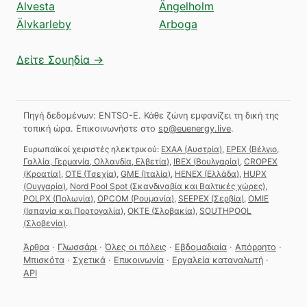
Alvesta
Ängelholm
Älvkarleby
Arboga
Δείτε Σουηδία →
Πηγή δεδομένων: ENTSO-E. Κάθε ζώνη εμφανίζει τη δική της
τοπική ώρα.
Επικοινωνήστε στο
sp@euenergy.live
.
Ευρωπαϊκοί χειριστές ηλεκτρικού:
EXAA
(
Αυστρία
)
,
EPEX
(
Βέλγιο,
Γαλλία, Γερμανία, Ολλανδία, Ελβετία
)
,
IBEX
(
Βουλγαρία
)
,
CROPEX
(
Κροατία
)
,
OTE
(
Τσεχία
)
,
GME
(
Ιταλία
)
,
HENEX
(
Ελλάδα
)
,
HUPX
(
Ουγγαρία
)
,
Nord Pool Spot
(
Σκανδιναβία και Βαλτικές χώρες
)
,
POLPX
(
Πολωνία
)
,
OPCOM
(
Ρουμανία
)
,
SEEPEX
(
Σερβία
)
,
OMIE
(
Ισπανία και Πορτογαλία
)
,
OKTE
(
Σλοβακία
)
,
SOUTHPOOL
(
Σλοβενία
)
.
Άρθρα
·
Γλωσσάρι
·
Όλες οι πόλεις
·
Εβδομαδιαία
·
Απόρρητο
·
Μπισκότα
·
Σχετικά
·
Επικοινωνία
·
Εργαλεία καταναλωτή
·
API