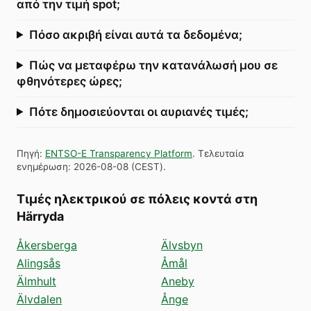
από την τιμή spot;
Πόσο ακριβή είναι αυτά τα δεδομένα;
Πώς να μεταφέρω την κατανάλωσή μου σε
φθηνότερες ώρες;
Πότε δημοσιεύονται οι αυριανές τιμές;
Πηγή
:
ENTSO-E Transparency Platform
.
Τελευταία
ενημέρωση
:
2026-08-08
(
CEST
).
Τιμές ηλεκτρικού σε πόλεις κοντά στη
Härryda
Åkersberga
Älvsbyn
Alingsås
Åmål
Älmhult
Aneby
Älvdalen
Ånge