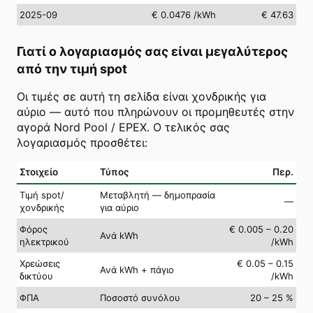
2025-09
€ 0.0476
/kWh
€ 47.63
Γιατί ο λογαριασμός σας είναι μεγαλύτερος
από την τιμή spot
Οι τιμές σε αυτή τη σελίδα είναι χονδρικής για
αύριο — αυτό που πληρώνουν οι προμηθευτές στην
αγορά Nord Pool / EPEX. Ο τελικός σας
λογαριασμός προσθέτει:
Στοιχείο
Τύπος
Περ.
Τιμή spot/
Μεταβλητή — δημοπρασία
—
χονδρικής
για αύριο
Φόρος
€ 0.005 – 0.20
Ανά kWh
ηλεκτρικού
/kWh
Χρεώσεις
€ 0.05 – 0.15
Ανά kWh + πάγιο
δικτύου
/kWh
ΦΠΑ
Ποσοστό συνόλου
20 – 25 %