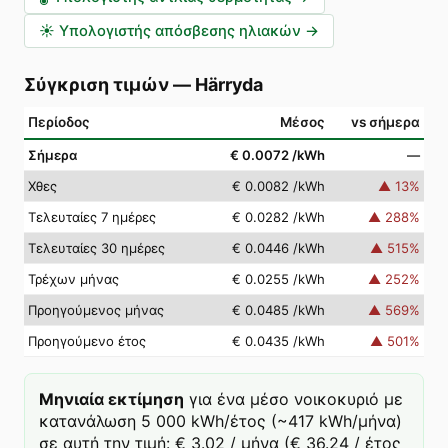
☀️
Υπολογιστής απόσβεσης ηλιακών
→
Σύγκριση τιμών
—
Härryda
Περίοδος
Μέσος
vs σήμερα
Σήμερα
€ 0.0072
/kWh
—
Χθες
€ 0.0082
/kWh
▲
13
%
Τελευταίες 7 ημέρες
€ 0.0282
/kWh
▲
288
%
Τελευταίες 30 ημέρες
€ 0.0446
/kWh
▲
515
%
Τρέχων μήνας
€ 0.0255
/kWh
▲
252
%
Προηγούμενος μήνας
€ 0.0485
/kWh
▲
569
%
Προηγούμενο έτος
€ 0.0435
/kWh
▲
501
%
Μηνιαία εκτίμηση
για ένα μέσο νοικοκυριό με
κατανάλωση 5 000 kWh/έτος (~417 kWh/μήνα)
σε αυτή την τιμή: € 3.02 / μήνα (€ 36.24 / έτος