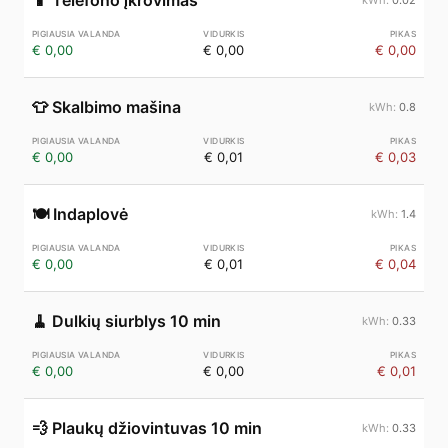
📱
Telefono įkrovimas
€ 0,00
€ 0,00
€ 0,00
👕
Skalbimo mašina
0.8
€ 0,00
€ 0,01
€ 0,03
🍽️
Indaplovė
1.4
€ 0,00
€ 0,01
€ 0,04
🧹
Dulkių siurblys 10 min
0.33
€ 0,00
€ 0,00
€ 0,01
💨
Plaukų džiovintuvas 10 min
0.33