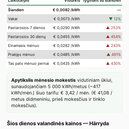
Laikotarpis
Vidurkis
lyginant su šiandien
Šiandien
€ 0,0082
/kWh
—
Vakar
€ 0,0073
/kWh
▼
12
%
Pastarosios 7 dienos
€ 0,0290
/kWh
▲
253
%
Pastarosios 30 dienų
€ 0,0455
/kWh
▲
454
%
Einamasis mėnuo
€ 0,0282
/kWh
▲
243
%
Praėjęs mėnuo
€ 0,0485
/kWh
▲
491
%
Tas pats mėnuo pernai
€ 0,0435
/kWh
▲
430
%
Apytikslis mėnesio mokestis
vidutiniam ūkiui,
sunaudojančiam 5 000 kWh/metus (~417
kWh/mėn.) šiuo tarifu: € 3,42 / mėn. (€ 41,08 /
metus didmeniniu, prieš mokesčius ir tinklo
mokesčius).
Šios dienos valandinės kainos
—
Härryda