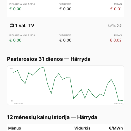
€ 0,00
€ 0,00
€ 0,01
📺
1 val. TV
0.6
€ 0,00
€ 0,00
€ 0,02
Pastarosios 31 dienos
—
Härryda
€
83
€
7
2026-07-09
2026-08-07
12 mėnesių kainų istorija
—
Härryda
Mėnuo
Vidurkis
€/MWh