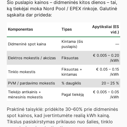
Šio puslapio kainos – didmeninės kitos dienos – tai,
ką tiekėjai moka Nord Pool / EPEX rinkoje. Galutinė
sąskaita dar prideda:
Apytiksliai (ES
Komponentas
Tipas
vid.)
Kintama (šis
Didmeninė spot kaina
—
puslapis)
€ 0.005 – 0.20
Elektros mokestis / akcizas
Fiksuotas
/kWh
Fiksuotas +
€ 0.05 – 0.15
Tinklo mokestis
kintamas
/kWh
PVM / pardavimo mokestis
% daugiklis
20 – 25 %
Tiekėjo antkainis +
€ 0.005 – 0.05
Pagal tiekėją
mėnesinis mokestis
/kWh
Praktinė taisyklė: pridėkite 30–60% prie didmeninės
spot kainos, kad įvertintumėte realią kWh kainą.
Tikslus pasiskirstymas priklauso nuo šalies, tinklo