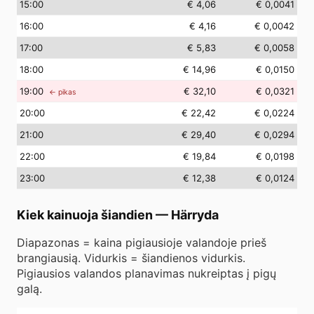
15
:00
€ 4,06
€ 0,0041
16
:00
€ 4,16
€ 0,0042
17
:00
€ 5,83
€ 0,0058
18
:00
€ 14,96
€ 0,0150
19
:00
€ 32,10
€ 0,0321
← pikas
20
:00
€ 22,42
€ 0,0224
21
:00
€ 29,40
€ 0,0294
22
:00
€ 19,84
€ 0,0198
23
:00
€ 12,38
€ 0,0124
Kiek kainuoja šiandien
—
Härryda
Diapazonas = kaina pigiausioje valandoje prieš
brangiausią. Vidurkis = šiandienos vidurkis.
Pigiausios valandos planavimas nukreiptas į pigų
galą.