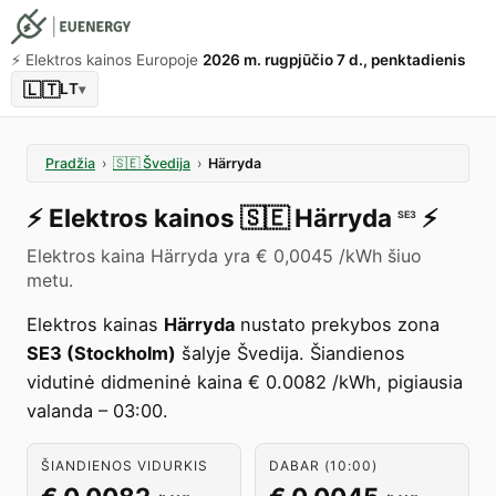
⚡️ Elektros kainos Europoje
2026 m. rugpjūčio 7 d., penktadienis
🇱🇹
LT
▾
Pradžia
›
🇸🇪
Švedija
›
Härryda
⚡️
Elektros kainos
🇸🇪
Härryda
⚡️
SE3
Elektros kaina Härryda yra € 0,0045 /kWh šiuo
metu.
Elektros kainas
Härryda
nustato prekybos zona
SE3 (Stockholm)
šalyje Švedija. Šiandienos
vidutinė didmeninė kaina € 0.0082 /kWh, pigiausia
valanda – 03:00.
ŠIANDIENOS VIDURKIS
DABAR (10:00)