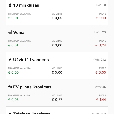
🚿
10 min dušas
6
€ 0,01
€ 0,05
€ 0,19
🛁
Vonia
7.5
€ 0,01
€ 0,06
€ 0,24
💧
Užvirti 1 l vandens
0.12
€ 0,00
€ 0,00
€ 0,00
🔌
EV pilnas įkrovimas
45
€ 0,08
€ 0,37
€ 1,44
0.02