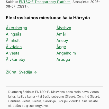
Šaltinis
:
ENTSO-E Transparency Platform
.
Atnaujinta
:
2026-
08-07
(
CEST
).
Elektros kainos miestuose šalia Härryda
Åkersberga
Älvsbyn
Alingsås
Åmål
Älmhult
Aneby
Älvdalen
Ånge
Alvesta
Ängelholm
Älvkarleby
Arboga
Žiūrėti Švedija →
Duomenų šaltinis: ENTSO-E. Kiekviena zona rodo savo vietos
laiką. Italijos kaina – tai šešių subzonų (Šiaurė, Centrinė Šiaurė,
Centrinė Pietūs, Pietūs, Sardinija, Sicilija) vidurkis.
Susisiekite
el. paštu
sp@euenergy.live
.