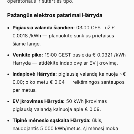
operatoriaus ir sutarties tipo.
Pažangūs elektros patarimai Härryda
Pigiausia valanda šiandien:
03:00 CEST už €
0.0018 /kWh — planuokite sunkius prietaisus
šiame lange.
Venkite piko:
19:00 CEST pasiekia € 0.0321 /kWh
Härryda — atidėkite indaplovę ar EV įkrovimą.
Indaplovė Härryda:
pigiausią valandą kainuoja ~€
0.00; piko metu € 0.04 — reikšmingos santaupos
per metus.
EV įkrovimas Härryda:
50 kWh įkrovimas
pigiausią valandą kainuoja apie € 0.09.
Tipinė mėnesio sąskaita Härryda:
ūkis,
naudojantis 5 000 kWh/metus, šį mėnesį moka