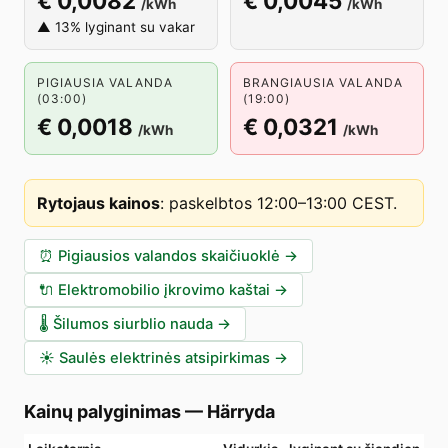
€ 0,0082
€ 0,0045
/kWh
/kWh
▲ 13% lyginant su vakar
PIGIAUSIA VALANDA
BRANGIAUSIA VALANDA
(03:00)
(19:00)
€ 0,0018
€ 0,0321
/kWh
/kWh
Rytojaus kainos
:
paskelbtos 12:00–13:00 CEST
.
⏰
Pigiausios valandos skaičiuoklė
→
🔌
Elektromobilio įkrovimo kaštai
→
🌡️
Šilumos siurblio nauda
→
☀️
Saulės elektrinės atsipirkimas
→
Kainų palyginimas
—
Härryda