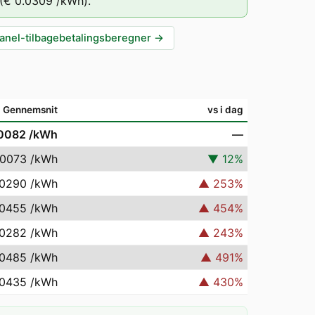
(
€ 0.0309
/kWh).
anel-tilbagebetalingsberegner
→
Gennemsnit
vs i dag
.0082
/kWh
—
.0073
/kWh
▼
12
%
.0290
/kWh
▲
253
%
.0455
/kWh
▲
454
%
.0282
/kWh
▲
243
%
.0485
/kWh
▲
491
%
.0435
/kWh
▲
430
%