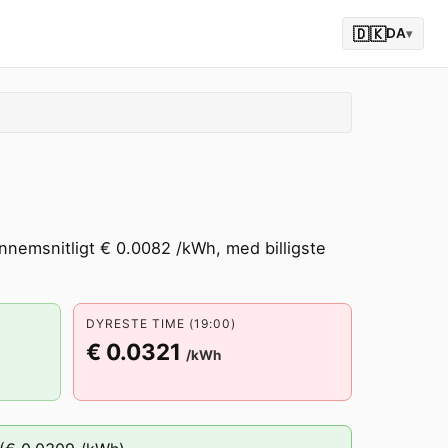
🇩🇰
DA
▾
ennemsnitligt € 0.0082 /kWh, med billigste
DYRESTE TIME (19:00)
€ 0.0321
/kWh