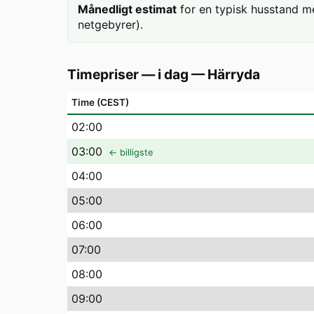
Månedligt estimat
for en typisk husstand m
netgebyrer).
Timepriser — i dag
—
Härryda
Time (CEST)
02
:00
03
:00
← billigste
04
:00
05
:00
06
:00
07
:00
08
:00
09
:00