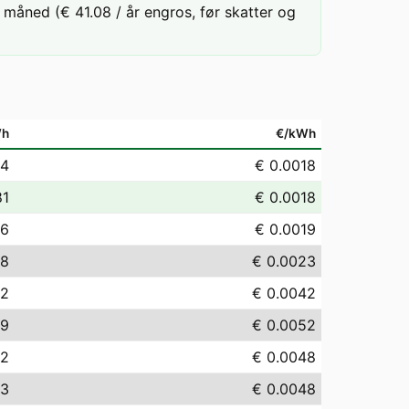
måned (€ 41.08 / år engros, før skatter og
Wh
€/kWh
84
€ 0.0018
81
€ 0.0018
86
€ 0.0019
28
€ 0.0023
22
€ 0.0042
19
€ 0.0052
82
€ 0.0048
83
€ 0.0048