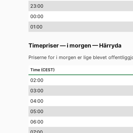
23
:00
00
:00
01
:00
Timepriser — i morgen
—
Härryda
Priserne for i morgen er lige blevet offentlig
Time (CEST)
02
:00
03
:00
04
:00
05
:00
06
:00
07
:00