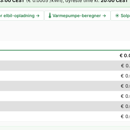
13
:00
CEST
(
€ 0.0005
/kWh),
dyreste time kl.
20
:00
CEST
r elbil-opladning
→
🌡️
Varmepumpe-beregner
→
☀️
Solp
€ 0
€ 0
€ 0
€ 0
€ 0
€ 0
€ 0