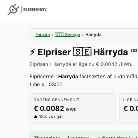
Forside
›
🇸🇪
Sverige
›
Härryda
⚡️
Elpriser
🇸🇪
Härryda
SE3
Elprisen i Härryda er lige nu € 0.0042 /kWh.
Elpriserne i
Härryda
fastsættes af budområ
time kl. 03:00.
DAGENS GENNEMSNIT
LIGE N
€ 0.0082
€ 0
/kWh
▲ 13% vs i går