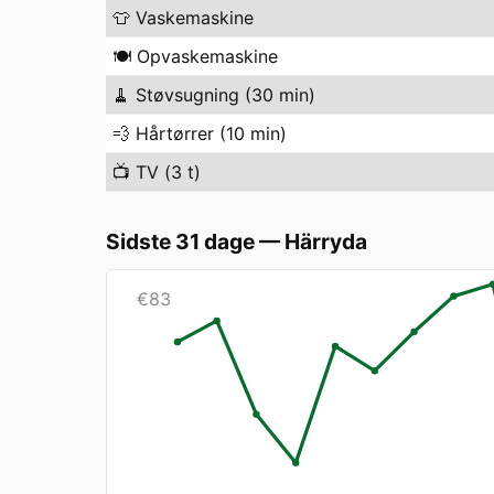
👕
Vaskemaskine
🍽️
Opvaskemaskine
🧹
Støvsugning (30 min)
💨
Hårtørrer (10 min)
📺
TV (3 t)
Sidste 31 dage
—
Härryda
€
83