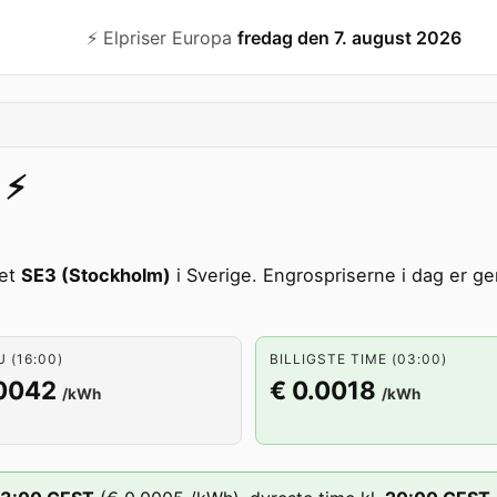
⚡️ Elpriser Europa
fredag den 7. august 2026
⚡️
det
SE3 (Stockholm)
i Sverige. Engrospriserne i dag er g
U (16:00)
BILLIGSTE TIME (03:00)
.0042
€ 0.0018
/kWh
/kWh