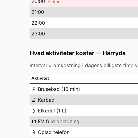
20
:00
← top
21
:00
22
:00
23
:00
Hvad aktiviteter koster
—
Härryda
Interval = omkostning i dagens billigste time 
Aktivitet
🚿
Brusebad (10 min)
🛁
Karbad
💧
Elkedel (1 L)
🔌
EV fuld opladning
📱
Oplad telefon