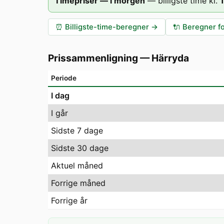
Timepriser — i morgen
—
billigste time kl.
⏰
Billigste-time-beregner
→
🔌
Beregner fo
Prissammenligning
—
Härryda
Periode
I dag
I går
Sidste 7 dage
Sidste 30 dage
Aktuel måned
Forrige måned
Forrige år