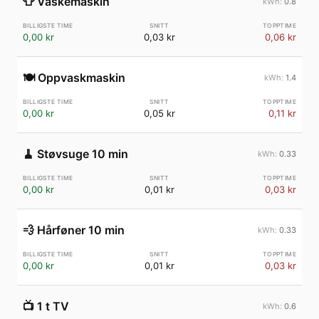
👕
Vaskemaskin
0.8
0,00 kr
0,03 kr
0,06 kr
🍽️
Oppvaskmaskin
1.4
0,00 kr
0,05 kr
0,11 kr
🧹
Støvsuge 10 min
0.33
0,00 kr
0,01 kr
0,03 kr
💨
Hårføner 10 min
0.33
0,00 kr
0,01 kr
0,03 kr
📺
1 t TV
0.6