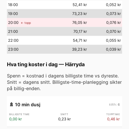
18
:00
52,41 kr
0,052 kr
19
:00
73,23 kr
0,073 kr
20
:00
76,05 kr
0,076 kr
← topp
21
:00
70,17 kr
0,070 kr
22
:00
54,71 kr
0,055 kr
23
:00
39,23 kr
0,039 kr
Hva ting koster i dag
—
Härryda
Spenn = kostnad i dagens billigste time vs dyreste.
Snitt = dagens snitt. Billigste-time-planlegging sikter
på billig-enden.
🚿
10 min dusj
6
0,00 kr
0,23 kr
0,46 kr