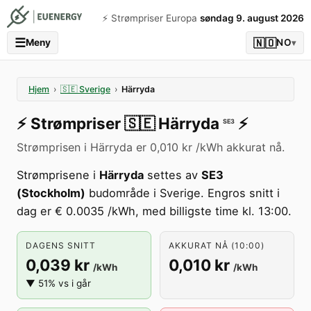
⚡️ Strømpriser Europa
søndag 9. august 2026
☰
🇳🇴
Meny
NO
▾
Hjem
›
🇸🇪
Sverige
›
Härryda
⚡️
Strømpriser
🇸🇪
Härryda
⚡️
SE3
Strømprisen i Härryda er 0,010 kr /kWh akkurat nå.
Strømprisene i
Härryda
settes av
SE3
(Stockholm)
budområde i Sverige. Engros snitt i
dag er € 0.0035 /kWh, med billigste time kl. 13:00.
DAGENS SNITT
AKKURAT NÅ (10:00)
0,039 kr
0,010 kr
/kWh
/kWh
▼ 51% vs i går