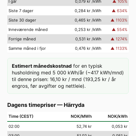
I går
0,079 kr
/kWh
▲
105
%
Siste 7 dager
0,284 kr
/kWh
▲
634
%
Siste 30 dager
0,465 kr
/kWh
▲
1103
%
Inneværende måned
0,253 kr
/kWh
▲
554
%
Forrige måned
0,531 kr
/kWh
▲
1274
%
Samme måned i fjor
0,476 kr
/kWh
▲
1133
%
Estimert månedskostnad
for en typisk
husholdning med 5 000 kWh/år (~417 kWh/mnd)
til denne prisen: 16,10 kr / mnd (193,25 kr / år
engros, før avgifter og nettleie).
Dagens timepriser
—
Härryda
Time (CEST)
NOK/MWh
NOK/kWh
02
:00
52,74 kr
0,053 kr
03
:00
51,02 kr
0,051 kr