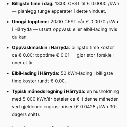
Billigste time i dag:
13:00 CEST til € 0.0000 /kWh
— planlegg tunge apparater i dette vinduet.
Unngå topptime:
20:00 CEST når € 0.0070 /kWh
i Härryda — utsett oppvask eller elbil-lading hvis
du kan.
Oppvaskmaskin i Härryda:
billigste time koster
ca € 0.00; topptime € 0.01 — gjør stor forskjell
over et år.
Elbil-lading i Härryda:
50 kWh-lading i billigste
time koster rundt € 0.00.
Typisk månedsregning i Härryda:
en husholdning
med 5 000 kWh/år betaler ca € 1 denne måneden
ved gjeldende engros-priser (€ 0.0425 /kWh 30-
dagers snitt).