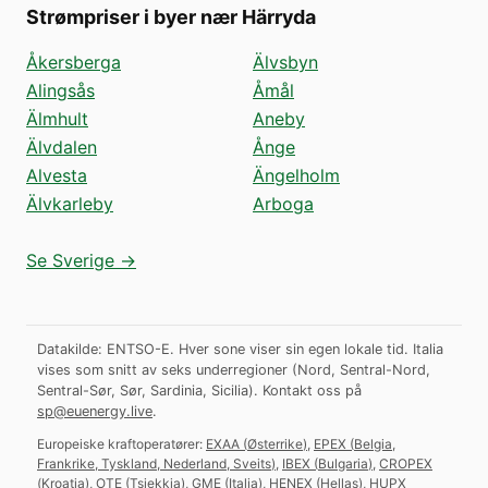
Strømpriser i byer nær Härryda
Åkersberga
Älvsbyn
Alingsås
Åmål
Älmhult
Aneby
Älvdalen
Ånge
Alvesta
Ängelholm
Älvkarleby
Arboga
Se Sverige →
Datakilde: ENTSO-E. Hver sone viser sin egen lokale tid. Italia
vises som snitt av seks underregioner (Nord, Sentral-Nord,
Sentral-Sør, Sør, Sardinia, Sicilia).
Kontakt oss på
sp@euenergy.live
.
Europeiske kraftoperatører:
EXAA
(
Østerrike
)
,
EPEX
(
Belgia,
Frankrike, Tyskland, Nederland, Sveits
)
,
IBEX
(
Bulgaria
)
,
CROPEX
(
Kroatia
)
,
OTE
(
Tsjekkia
)
,
GME
(
Italia
)
,
HENEX
(
Hellas
)
,
HUPX