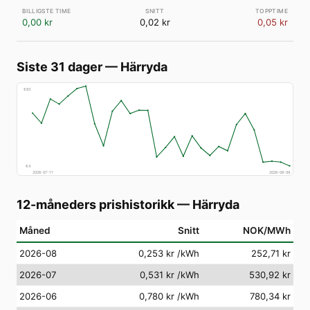
0,00 kr
0,02 kr
0,05 kr
Siste 31 dager
—
Härryda
€
83
€
4
2026-07-11
2026-08-09
12-måneders prishistorikk
—
Härryda
Måned
Snitt
NOK/MWh
2026-08
0,253 kr
/kWh
252,71 kr
2026-07
0,531 kr
/kWh
530,92 kr
2026-06
0,780 kr
/kWh
780,34 kr