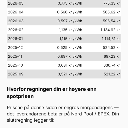
2026-05
0,775 kr
/kWh
775,33 kr
2026-04
0,566 kr
/kWh
565,62 kr
2026-03
0,597 kr
/kWh
596,54 kr
2026-02
1,135 kr
/kWh
1 134,92 kr
2026-01
1,115 kr
/kWh
1 114,81 kr
2025-12
0,525 kr
/kWh
524,52 kr
2025-11
0,697 kr
/kWh
697,23 kr
2025-10
0,631 kr
/kWh
630,74 kr
2025-09
0,521 kr
/kWh
521,22 kr
Hvorfor regningen din er høyere enn
spotprisen
Prisene på denne siden er engros morgendagens —
det leverandørene betaler på Nord Pool / EPEX. Din
sluttregning legger til: