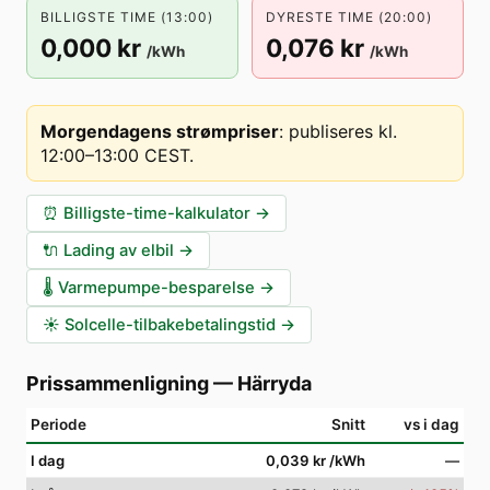
BILLIGSTE TIME (13:00)
DYRESTE TIME (20:00)
0,000 kr
0,076 kr
/kWh
/kWh
Morgendagens strømpriser
:
publiseres kl.
12:00–13:00 CEST
.
⏰
Billigste-time-kalkulator
→
🔌
Lading av elbil
→
🌡️
Varmepumpe-besparelse
→
☀️
Solcelle-tilbakebetalingstid
→
Prissammenligning
—
Härryda
Periode
Snitt
vs i dag
I dag
0,039 kr
/kWh
—