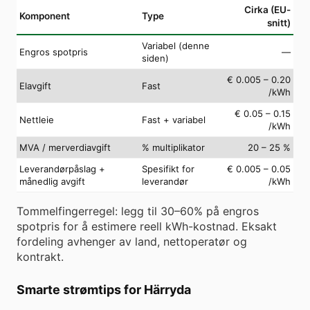
Cirka (EU-
Komponent
Type
snitt)
Variabel (denne
Engros spotpris
—
siden)
€ 0.005 – 0.20
Elavgift
Fast
/kWh
€ 0.05 – 0.15
Nettleie
Fast + variabel
/kWh
MVA / merverdiavgift
% multiplikator
20 – 25 %
Leverandørpåslag +
Spesifikt for
€ 0.005 – 0.05
månedlig avgift
leverandør
/kWh
Tommelfingerregel: legg til 30–60% på engros
spotpris for å estimere reell kWh-kostnad. Eksakt
fordeling avhenger av land, nettoperatør og
kontrakt.
Smarte strømtips for Härryda