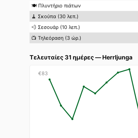
🍽️
Πλυντήριο πιάτων
🧹
Σκούπα (30 λεπ.)
💨
Σεσουάρ (10 λεπ.)
📺
Τηλεόραση (3 ώρ.)
Τελευταίες 31 ημέρες
—
Herrljunga
€
83