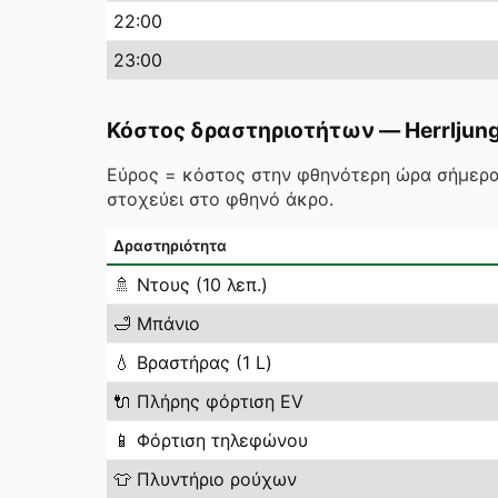
22
:00
23
:00
Κόστος δραστηριοτήτων
—
Herrljun
Εύρος = κόστος στην φθηνότερη ώρα σήμερα
στοχεύει στο φθηνό άκρο.
Δραστηριότητα
🚿
Ντους (10 λεπ.)
🛁
Μπάνιο
💧
Βραστήρας (1 L)
🔌
Πλήρης φόρτιση EV
📱
Φόρτιση τηλεφώνου
👕
Πλυντήριο ρούχων