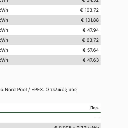
kWh
€ 54.52
kWh
€ 103.72
kWh
€ 101.88
kWh
€ 47.94
kWh
€ 63.72
kWh
€ 57.64
kWh
€ 47.63
ά Nord Pool / EPEX. Ο τελικός σας
Περ.
—
€ 0.005 – 0.20 /kWh