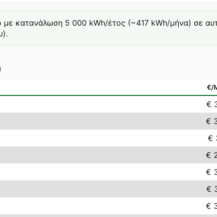
ό με κατανάλωση 5 000 kWh/έτος (~417 kWh/μήνα) σε αυτή 
).
a
€/
€ 
€ 
€ 
€ 
€ 
€ 
€ 