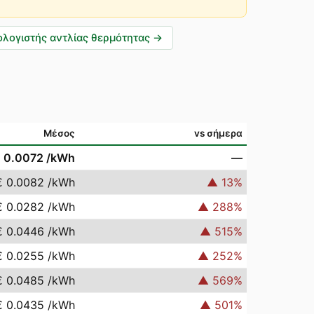
λογιστής αντλίας θερμότητας
→
Μέσος
vs σήμερα
 0.0072
/kWh
—
€ 0.0082
/kWh
▲
13
%
€ 0.0282
/kWh
▲
288
%
€ 0.0446
/kWh
▲
515
%
€ 0.0255
/kWh
▲
252
%
€ 0.0485
/kWh
▲
569
%
€ 0.0435
/kWh
▲
501
%