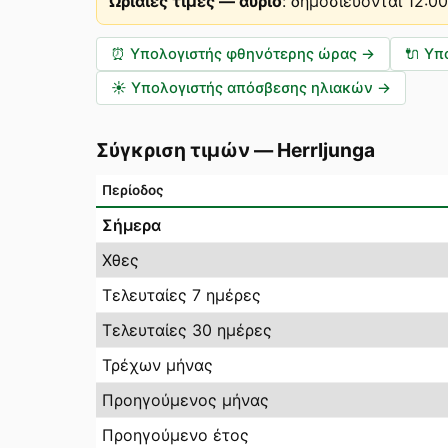
Ωριαίες τιμές — αύριο
:
δημοσιεύονται 12:0
⏰
Υπολογιστής φθηνότερης ώρας
→
🔌
Υπ
☀️
Υπολογιστής απόσβεσης ηλιακών
→
Σύγκριση τιμών
—
Herrljunga
Περίοδος
Σήμερα
Χθες
Τελευταίες 7 ημέρες
Τελευταίες 30 ημέρες
Τρέχων μήνας
Προηγούμενος μήνας
Προηγούμενο έτος