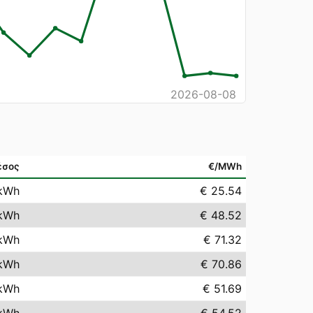
2026-08-08
έσος
€/MWh
kWh
€ 25.54
kWh
€ 48.52
kWh
€ 71.32
kWh
€ 70.86
kWh
€ 51.69