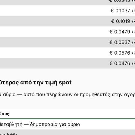
€ 0.0545
/
€ 0.1037
/
€ 0.1019
/
€ 0.0479
/
€ 0.0637
/
€ 0.0576
/
€ 0.0476
/
ύτερος από την τιμή spot
για αύριο — αυτό που πληρώνουν οι προμηθευτές στην αγορ
ύπος
εταβλητή — δημοπρασία για αύριο
νά kWh