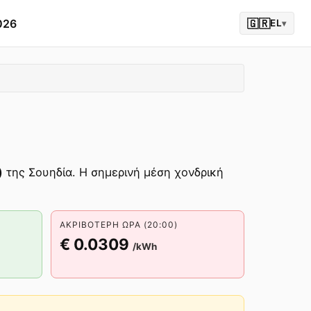
026
🇬🇷
EL
▾
)
της Σουηδία. Η σημερινή μέση χονδρική
ΑΚΡΙΒΌΤΕΡΗ ΏΡΑ (20:00)
€ 0.0309
/kWh