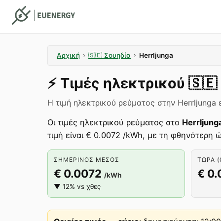
Αρχική
›
🇸🇪
Σουηδία
›
Herrljunga
⚡️
Τιμές ηλεκτρικού
🇸🇪
Η τιμή ηλεκτρικού ρεύματος στην Herrljunga ε
Οι τιμές ηλεκτρικού ρεύματος στο
Herrljung
τιμή είναι € 0.0072 /kWh, με τη φθηνότερη ώ
ΣΗΜΕΡΙΝΌΣ ΜΈΣΟΣ
ΤΏΡΑ (
€ 0.0072
€ 0
/kWh
▼ 12% vs χθες