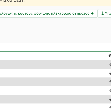
0–13:00 CEST
.
ολογιστής κόστους φόρτισης ηλεκτρικού οχήματος
→
🌡️
Υπο
€