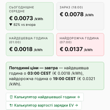
СЬОГОДНІШНЄ
ЗАРАЗ (18:00)
СЕРЕДНЄ
€ 0.0078
/kWh
€ 0.0073
/kWh
▼ 82% vs вчора
НАЙДЕШЕВША ГОДИНА
НАЙДОРОЖЧА ГОДИНА
(01:00)
(07:00)
€ 0.0018
€ 0.0137
/kWh
/kWh
Погодинні ціни — завтра
—
найдешевша
година о
03
:00
CEST
(
€ 0.0018
/kWh),
найдорожча година о
19
:00
CEST
(
€ 0.0321
/kWh).
⏰
Калькулятор найдешевшої години
→
🔌
Калькулятор вартості зарядки EV
→