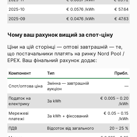
2025-10
€ 0.0576
/kWh
€ 57.64
2025-09
€ 0.0476
/kWh
€ 47.63
Чому ваш рахунок вищий за спот-ціну
Ціни на цій сторінці — оптові завтрашній — те,
що постачальники платять на ринку Nord Pool /
EPEX. Ваш фінальний рахунок додає:
Компонент
Тип
Прибл.
Змінна — завтрашній
Спот/оптова ціна
—
аукціон
Податок на
€ 0.005 – 0.20
За kWh
електрику
/kWh
Мережеві
€ 0.05 – 0.15
За kWh + фіксований
платежі
/kWh
ПДВ
Відсоток від загального
20 – 25 %