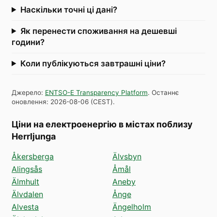
Наскільки точні ці дані?
Як перенести споживання на дешевші
години?
Коли публікуються завтрашні ціни?
Джерело
:
ENTSO-E Transparency Platform
.
Останнє
оновлення
:
2026-08-06
(
CEST
).
Ціни на електроенергію в містах поблизу
Herrljunga
Åkersberga
Älvsbyn
Alingsås
Åmål
Älmhult
Aneby
Älvdalen
Ånge
Alvesta
Ängelholm