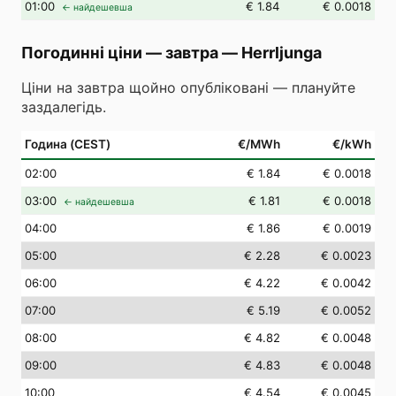
01
:00
€ 1.84
€ 0.0018
← найдешевша
Погодинні ціни — завтра
—
Herrljunga
Ціни на завтра щойно опубліковані — плануйте
заздалегідь.
Година (CEST)
€/MWh
€/kWh
02
:00
€ 1.84
€ 0.0018
03
:00
€ 1.81
€ 0.0018
← найдешевша
04
:00
€ 1.86
€ 0.0019
05
:00
€ 2.28
€ 0.0023
06
:00
€ 4.22
€ 0.0042
07
:00
€ 5.19
€ 0.0052
08
:00
€ 4.82
€ 0.0048
09
:00
€ 4.83
€ 0.0048
10
:00
€ 4.54
€ 0.0045