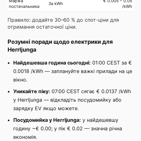
Маржа
€ 0.005 – 0.05
За kWh
постачальника
/kWh
Правило: додайте 30–60 % до спот-ціни для
отримання остаточної ціни.
Розумні поради щодо електрики для
Herrljunga
Найдешевша година сьогодні:
01:00 CEST за €
0.0018 /kWh — заплануйте важкі прилади на це
вікно.
Уникайте піку:
07:00 CEST сягає € 0.0137 /kWh
у Herrljunga — відкладіть посудомийку або
зарядку EV якщо можете.
Посудомийка у Herrljunga:
у найдешевшу
годину ~€ 0.00; у пік € 0.02 — значна річна
економія.