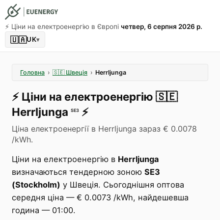
⚡️ Ціни на електроенергію в Європі
четвер, 6 серпня 2026 р.
🇺🇦
UK
▾
Головна
›
🇸🇪
Швеція
›
Herrljunga
⚡️
Ціни на електроенергію
🇸🇪
Herrljunga
⚡️
SE3
Ціна електроенергії в Herrljunga зараз € 0.0078
/kWh.
Ціни на електроенергію в
Herrljunga
визначаються тендерною зоною
SE3
(Stockholm)
у Швеція. Сьогоднішня оптова
середня ціна — € 0.0073 /kWh, найдешевша
година — 01:00.