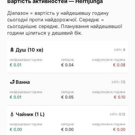
Вартість активностей
—
Herrljunga
Діапазон = вартість у найдешевшу годину
сьогодні проти найдорожчої. Середнє =
сьогоднішнє середнє. Планування найдешевшої
години цілиться у дешевий бік.
🚿
Душ (10 хв)
6
€ 0.01
€ 0.04
€ 0.08
🛁
Ванна
7.5
€ 0.01
€ 0.05
€ 0.10
💧
Чайник (1 L)
0.12
€ 0.00
€ 0.00
€ 0.00