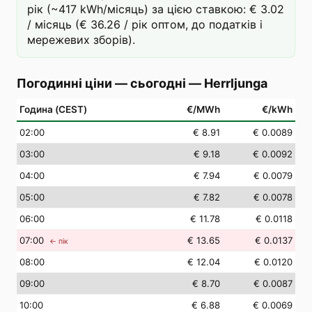
рік (~417 kWh/місяць) за цією ставкою: € 3.02
/ місяць (€ 36.26 / рік оптом, до податків і
мережевих зборів).
Погодинні ціни — сьогодні
—
Herrljunga
Година (CEST)
€/MWh
€/kWh
02
:00
€ 8.91
€ 0.0089
03
:00
€ 9.18
€ 0.0092
04
:00
€ 7.94
€ 0.0079
05
:00
€ 7.82
€ 0.0078
06
:00
€ 11.78
€ 0.0118
07
:00
€ 13.65
€ 0.0137
← пік
08
:00
€ 12.04
€ 0.0120
09
:00
€ 8.70
€ 0.0087
10
:00
€ 6.88
€ 0.0069