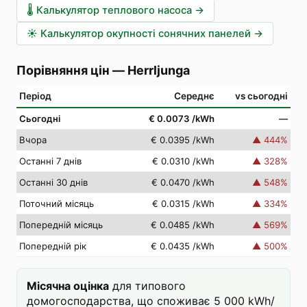
🌡️
Калькулятор теплового насоса
→
☀️
Калькулятор окупності сонячних панелей
→
Порівняння цін
—
Herrljunga
Період
Середнє
vs сьогодні
Сьогодні
€ 0.0073
/kWh
—
Вчора
€ 0.0395
/kWh
▲
444
%
Останні 7 днів
€ 0.0310
/kWh
▲
328
%
Останні 30 днів
€ 0.0470
/kWh
▲
548
%
Поточний місяць
€ 0.0315
/kWh
▲
334
%
Попередній місяць
€ 0.0485
/kWh
▲
569
%
Попередній рік
€ 0.0435
/kWh
▲
500
%
Місячна оцінка
для типового
домогосподарства, що споживає 5 000 kWh/