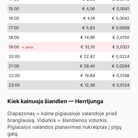
15
:00
€ 4,06
€ 0,0041
16
:00
€ 4,16
€ 0,0042
17
:00
€ 5,83
€ 0,0058
18
:00
€ 14,96
€ 0,0150
19
:00
€ 32,10
€ 0,0321
← pikas
20
:00
€ 22,42
€ 0,0224
21
:00
€ 29,40
€ 0,0294
22
:00
€ 19,84
€ 0,0198
23
:00
€ 12,38
€ 0,0124
Kiek kainuoja šiandien
—
Herrljunga
Diapazonas = kaina pigiausioje valandoje prieš
brangiausią. Vidurkis = šiandienos vidurkis.
Pigiausios valandos planavimas nukreiptas į pigų
galą.