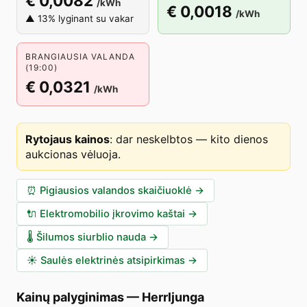
€ 0,0082
/kWh
€ 0,0018
/kWh
▲ 13% lyginant su vakar
BRANGIAUSIA VALANDA
(19:00)
€ 0,0321
/kWh
Rytojaus kainos
:
dar neskelbtos — kito dienos
aukcionas vėluoja
.
⏰
Pigiausios valandos skaičiuoklė
→
🔌
Elektromobilio įkrovimo kaštai
→
🌡️
Šilumos siurblio nauda
→
☀️
Saulės elektrinės atsipirkimas
→
Kainų palyginimas
—
Herrljunga