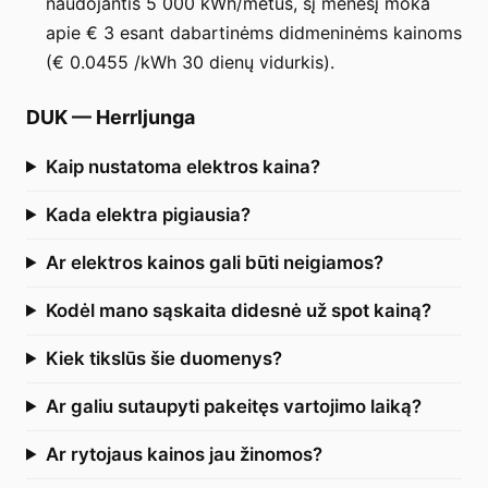
naudojantis 5 000 kWh/metus, šį mėnesį moka
apie € 3 esant dabartinėms didmeninėms kainoms
(€ 0.0455 /kWh 30 dienų vidurkis).
DUK
—
Herrljunga
Kaip nustatoma elektros kaina?
Kada elektra pigiausia?
Ar elektros kainos gali būti neigiamos?
Kodėl mano sąskaita didesnė už spot kainą?
Kiek tikslūs šie duomenys?
Ar galiu sutaupyti pakeitęs vartojimo laiką?
Ar rytojaus kainos jau žinomos?