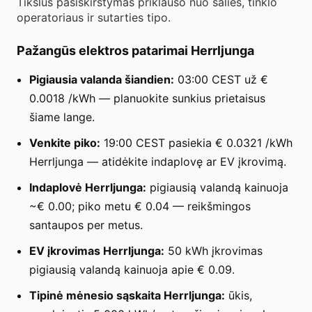
Tikslus pasiskirstymas priklauso nuo šalies, tinklo
operatoriaus ir sutarties tipo.
Pažangūs elektros patarimai Herrljunga
Pigiausia valanda šiandien:
03:00 CEST už €
0.0018 /kWh — planuokite sunkius prietaisus
šiame lange.
Venkite piko:
19:00 CEST pasiekia € 0.0321 /kWh
Herrljunga — atidėkite indaplovę ar EV įkrovimą.
Indaplovė Herrljunga:
pigiausią valandą kainuoja
~€ 0.00; piko metu € 0.04 — reikšmingos
santaupos per metus.
EV įkrovimas Herrljunga:
50 kWh įkrovimas
pigiausią valandą kainuoja apie € 0.09.
Tipinė mėnesio sąskaita Herrljunga:
ūkis,