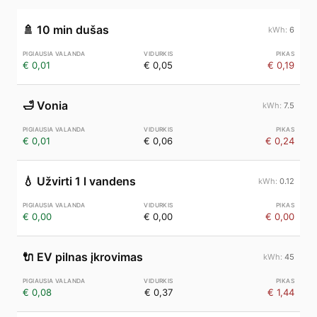
🚿
10 min dušas
6
€ 0,01
€ 0,05
€ 0,19
🛁
Vonia
7.5
€ 0,01
€ 0,06
€ 0,24
💧
Užvirti 1 l vandens
0.12
€ 0,00
€ 0,00
€ 0,00
🔌
EV pilnas įkrovimas
45
€ 0,08
€ 0,37
€ 1,44