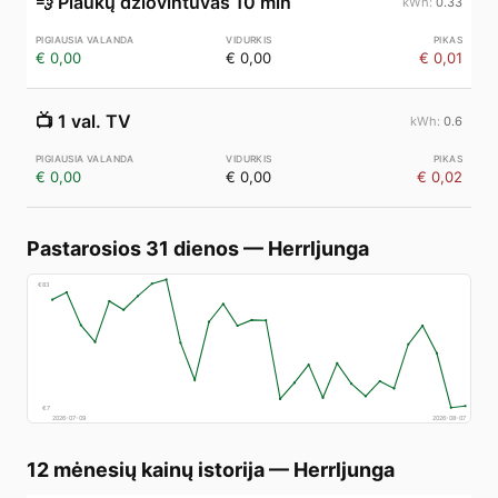
💨
Plaukų džiovintuvas 10 min
0.33
€ 0,00
€ 0,00
€ 0,01
📺
1 val. TV
0.6
€ 0,00
€ 0,00
€ 0,02
Pastarosios 31 dienos
—
Herrljunga
€
83
€
7
2026-07-09
2026-08-07
12 mėnesių kainų istorija
—
Herrljunga