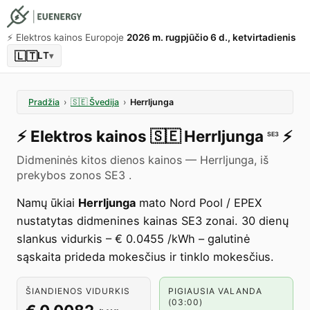
⚡️ Elektros kainos Europoje
2026 m. rugpjūčio 6 d., ketvirtadienis
🇱🇹
LT
▾
Pradžia
›
🇸🇪
Švedija
›
Herrljunga
⚡️
Elektros kainos
🇸🇪
Herrljunga
⚡️
SE3
Didmeninės kitos dienos kainos — Herrljunga, iš
prekybos zonos SE3 .
Namų ūkiai
Herrljunga
mato Nord Pool / EPEX
nustatytas didmenines kainas SE3 zonai. 30 dienų
slankus vidurkis – € 0.0455 /kWh – galutinė
sąskaita prideda mokesčius ir tinklo mokesčius.
ŠIANDIENOS VIDURKIS
PIGIAUSIA VALANDA
(03:00)