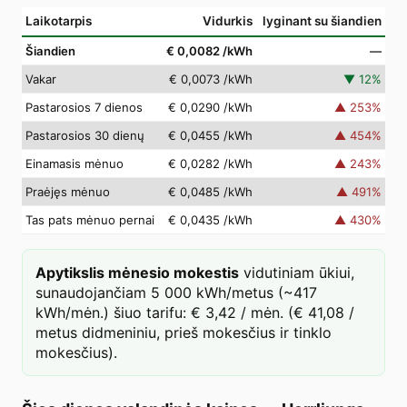
Laikotarpis
Vidurkis
lyginant su šiandien
Šiandien
€ 0,0082
/kWh
—
Vakar
€ 0,0073
/kWh
▼
12
%
Pastarosios 7 dienos
€ 0,0290
/kWh
▲
253
%
Pastarosios 30 dienų
€ 0,0455
/kWh
▲
454
%
Einamasis mėnuo
€ 0,0282
/kWh
▲
243
%
Praėjęs mėnuo
€ 0,0485
/kWh
▲
491
%
Tas pats mėnuo pernai
€ 0,0435
/kWh
▲
430
%
Apytikslis mėnesio mokestis
vidutiniam ūkiui,
sunaudojančiam 5 000 kWh/metus (~417
kWh/mėn.) šiuo tarifu: € 3,42 / mėn. (€ 41,08 /
metus didmeniniu, prieš mokesčius ir tinklo
mokesčius).