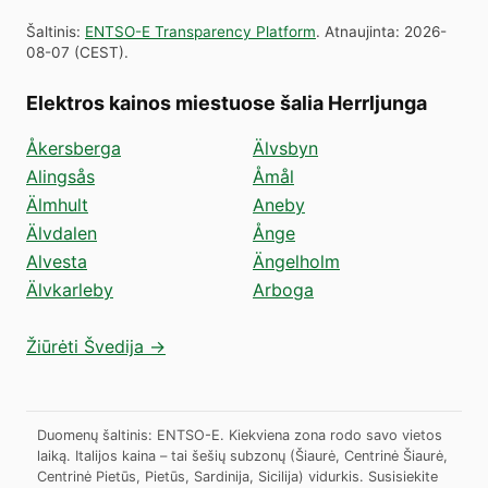
Šaltinis
:
ENTSO-E Transparency Platform
.
Atnaujinta
:
2026-
08-07
(
CEST
).
Elektros kainos miestuose šalia Herrljunga
Åkersberga
Älvsbyn
Alingsås
Åmål
Älmhult
Aneby
Älvdalen
Ånge
Alvesta
Ängelholm
Älvkarleby
Arboga
Žiūrėti Švedija →
Duomenų šaltinis: ENTSO-E. Kiekviena zona rodo savo vietos
laiką. Italijos kaina – tai šešių subzonų (Šiaurė, Centrinė Šiaurė,
Centrinė Pietūs, Pietūs, Sardinija, Sicilija) vidurkis.
Susisiekite