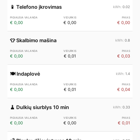
📱
Telefono įkrovimas
0.02
€ 0,00
€ 0,00
€ 0,00
👕
Skalbimo mašina
0.8
€ 0,00
€ 0,01
€ 0,03
🍽️
Indaplovė
1.4
€ 0,00
€ 0,01
€ 0,04
🧹
Dulkių siurblys 10 min
0.33
€ 0,00
€ 0,00
€ 0,01