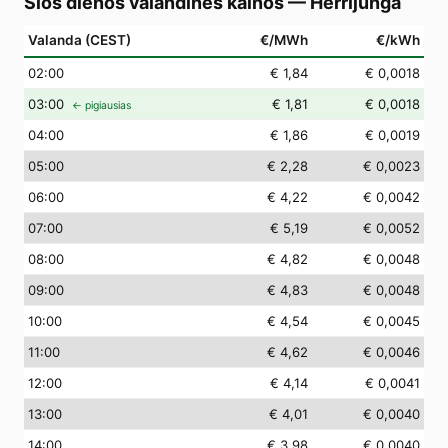
Šios dienos valandinės kainos
—
Herrljunga
Valanda (CEST)
€/MWh
€/kWh
02
:00
€ 1,84
€ 0,0018
03
:00
€ 1,81
€ 0,0018
← pigiausias
04
:00
€ 1,86
€ 0,0019
05
:00
€ 2,28
€ 0,0023
06
:00
€ 4,22
€ 0,0042
07
:00
€ 5,19
€ 0,0052
08
:00
€ 4,82
€ 0,0048
09
:00
€ 4,83
€ 0,0048
10
:00
€ 4,54
€ 0,0045
11
:00
€ 4,62
€ 0,0046
12
:00
€ 4,14
€ 0,0041
13
:00
€ 4,01
€ 0,0040
14
:00
€ 3,98
€ 0,0040