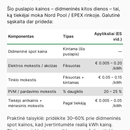
Šio puslapio kainos – didmeninės kitos dienos – tai,
ką tiekėjai moka Nord Pool / EPEX rinkoje. Galutinė
sąskaita dar prideda:
Apytiksliai (ES
Komponentas
Tipas
vid.)
Kintama (šis
Didmeninė spot kaina
—
puslapis)
€ 0.005 – 0.20
Elektros mokestis / akcizas
Fiksuotas
/kWh
Fiksuotas +
€ 0.05 – 0.15
Tinklo mokestis
kintamas
/kWh
PVM / pardavimo mokestis
% daugiklis
20 – 25 %
Tiekėjo antkainis +
€ 0.005 – 0.05
Pagal tiekėją
mėnesinis mokestis
/kWh
Praktinė taisyklė: pridėkite 30–60% prie didmeninės
spot kainos, kad įvertintumėte realią kWh kainą.