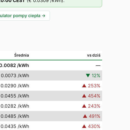
20
:00
CEST
(
€ 0.0309
/kWh).
ulator pompy ciepła
→
Średnia
vs dziś
 0.0082
/kWh
—
 0.0073
/kWh
▼
12
%
 0.0290
/kWh
▲
253
%
 0.0455
/kWh
▲
454
%
 0.0282
/kWh
▲
243
%
 0.0485
/kWh
▲
491
%
 0.0435
/kWh
▲
430
%