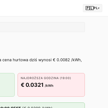
🇵🇱
PL
▾
a cena hurtowa dziś wynosi € 0.0082 /kWh,
NAJDROŻSZA GODZINA (19:00)
€ 0.0321
/kWh