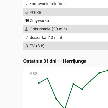
📱
Ładowanie telefonu
👕
Pralka
🍽️
Zmywarka
🧹
Odkurzanie (30 min)
💨
Suszarka (10 min)
📺
TV (3 h)
Ostatnie 31 dni
—
Herrljunga
€
83