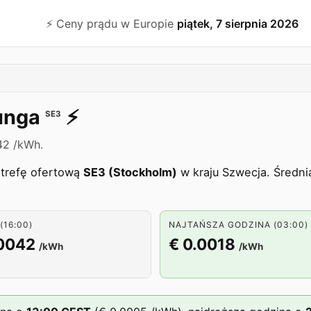
⚡️ Ceny prądu w Europie
piątek, 7 sierpnia 2026
unga
⚡️
SE3
42 /kWh.
strefę ofertową
SE3 (Stockholm)
w kraju Szwecja. Średni
(16:00)
NAJTAŃSZA GODZINA (03:00)
.0042
€ 0.0018
/kWh
/kWh