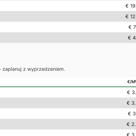
€ 19
€ 12
€ 7
€ 4
— zaplanuj z wyprzedzeniem.
€/M
€ 3
€ 3
€ 3
€ 2
€ 3