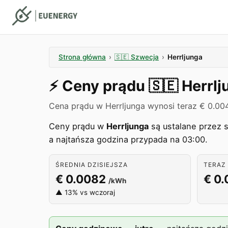
Strona główna
›
🇸🇪
Szwecja
›
Herrljunga
⚡️
Ceny prądu
🇸🇪
Herrlj
Cena prądu w Herrljunga wynosi teraz € 0.00
Ceny prądu w
Herrljunga
są ustalane przez 
a najtańsza godzina przypada na 03:00.
ŚREDNIA DZISIEJSZA
TERAZ 
€ 0.0082
€ 0
/kWh
▲ 13% vs wczoraj