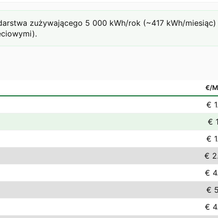
rstwa zużywającego 5 000 kWh/rok (~417 kWh/miesiąc) prz
eciowymi).
€/
€ 1
€ 
€ 1
€ 2
€ 4
€ 5
€ 4