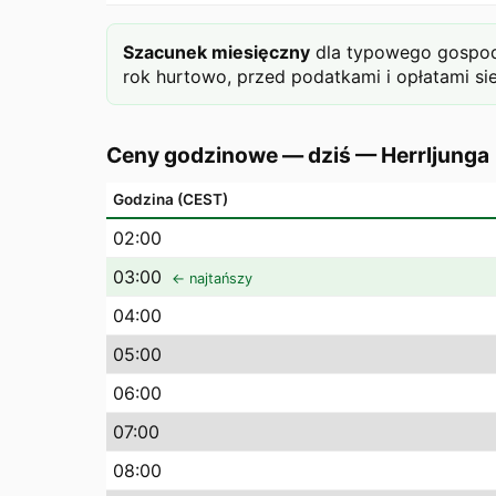
Szacunek miesięczny
dla typowego gospoda
rok hurtowo, przed podatkami i opłatami si
Ceny godzinowe — dziś
—
Herrljunga
Godzina (CEST)
02
:00
03
:00
← najtańszy
04
:00
05
:00
06
:00
07
:00
08
:00