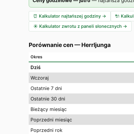
Ceny godzinowe — jutro
—
najtańsza godz
⏰
Kalkulator najtańszej godziny
→
🔌
Kalku
☀️
Kalkulator zwrotu z paneli słonecznych
→
Porównanie cen
—
Herrljunga
Okres
Dziś
Wczoraj
Ostatnie 7 dni
Ostatnie 30 dni
Bieżący miesiąc
Poprzedni miesiąc
Poprzedni rok