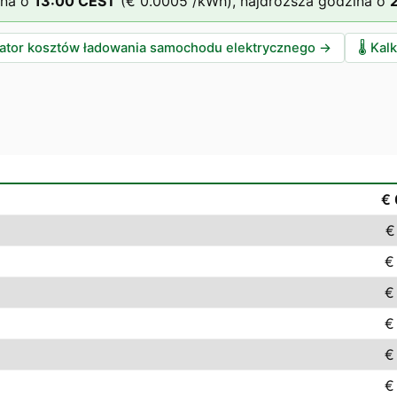
ina o
13
:00
CEST
(
€ 0.0005
/kWh),
najdroższa godzina o
lator kosztów ładowania samochodu elektrycznego
→
🌡️
Kalk
€
€
€
€
€
€
€