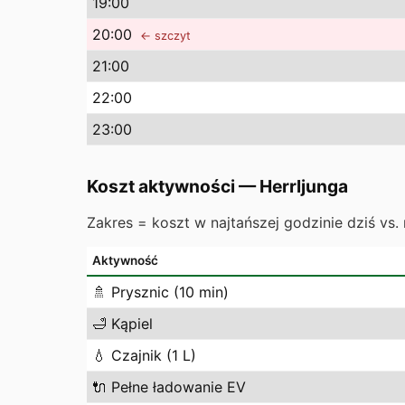
19
:00
20
:00
← szczyt
21
:00
22
:00
23
:00
Koszt aktywności
—
Herrljunga
Zakres = koszt w najtańszej godzinie dziś vs. 
Aktywność
🚿
Prysznic (10 min)
🛁
Kąpiel
💧
Czajnik (1 L)
🔌
Pełne ładowanie EV