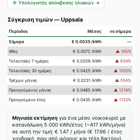
☀️
Υπολογιστής απόσβεσης ηλιακών
→
Σύγκριση τιμών
—
Uppsala
Περίοδος
Μέσος
vs σήμερα
Σήμερα
€ 0.0035
/kWh
—
Χθες
€ 0.0072
/kWh
▲
105
%
Τελευταίες 7 ημέρες
€ 0.0259
/kWh
▲
634
%
Τελευταίες 30 ημέρες
€ 0.0425
/kWh
▲
1103
%
Τρέχων μήνας
€ 0.0231
/kWh
▲
554
%
Προηγούμενος μήνας
€ 0.0485
/kWh
▲
1274
%
Προηγούμενο έτος
€ 0.0435
/kWh
▲
1133
%
Μηνιαία εκτίμηση
για ένα μέσο νοικοκυριό με
κατανάλωση 5 000 kWh/έτος (~417 kWh/μήνα)
σε αυτή την τιμή: € 1.47 / μήνα (€ 17.66 / έτος
χονδρική, πριν από φόρους και τέλη δικτύου).