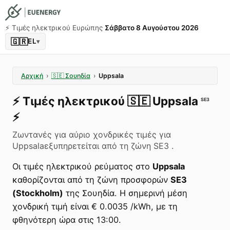
⚡️ Τιμές ηλεκτρικού Ευρώπης
Σάββατο 8 Αυγούστου 2026
🇬🇷
EL
▾
Αρχική
›
🇸🇪
Σουηδία
›
Uppsala
⚡️
Τιμές ηλεκτρικού
🇸🇪
Uppsala
SE3
⚡️
Ζωντανές για αύριο χονδρικές τιμές για
Uppsalaεξυπηρετείται από τη ζώνη SE3 .
Οι τιμές ηλεκτρικού ρεύματος στο
Uppsala
καθορίζονται από τη ζώνη προσφορών
SE3
(Stockholm)
της Σουηδία. Η σημερινή μέση
χονδρική τιμή είναι € 0.0035 /kWh, με τη
φθηνότερη ώρα στις 13:00.