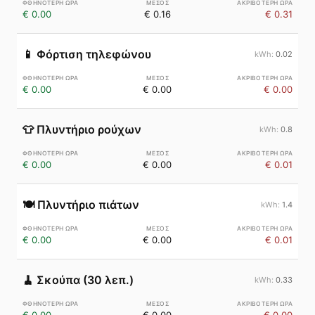
€ 0.00
€ 0.16
€ 0.31
📱
Φόρτιση τηλεφώνου
0.02
€ 0.00
€ 0.00
€ 0.00
👕
Πλυντήριο ρούχων
0.8
€ 0.00
€ 0.00
€ 0.01
🍽️
Πλυντήριο πιάτων
1.4
€ 0.00
€ 0.00
€ 0.01
🧹
Σκούπα (30 λεπ.)
0.33