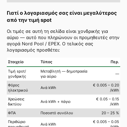
Γιατί ο λογαριασμός σας είναι μεγαλύτερος
από την τιμή spot
Οι τιμές σε αυτή τη σελίδα είναι χονδρικής για
αύριο — αυτό που πληρώνουν οι προμηθευτές στην
αγορά Nord Pool / EPEX. Ο τελικός σας
λογαριασμός προσθέτει:
Στοιχείο
Τύπος
Περ.
Τιμή spot/
Μεταβλητή — δημοπρασία
—
χονδρικής
για αύριο
Φόρος
€ 0.005 – 0.20
Ανά kWh
ηλεκτρικού
/kWh
Χρεώσεις
€ 0.05 – 0.15
Ανά kWh + πάγιο
δικτύου
/kWh
ΦΠΑ
Ποσοστό συνόλου
20 – 25 %
Περιθώριο
€ 0.005 – 0.05
Ανά kWh
προμηθευτή
/kWh