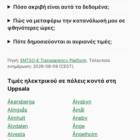
Πόσο ακριβή είναι αυτά τα δεδομένα;
Πώς να μεταφέρω την κατανάλωσή μου σε
φθηνότερες ώρες;
Πότε δημοσιεύονται οι αυριανές τιμές;
Πηγή
:
ENTSO-E Transparency Platform
.
Τελευταία
ενημέρωση
:
2026-08-09
(
CEST
).
Τιμές ηλεκτρικού σε πόλεις κοντά στη
Uppsala
Åkersberga
Älvsbyn
Alingsås
Åmål
Älmhult
Aneby
Älvdalen
Ånge
Alvesta
Ängelholm