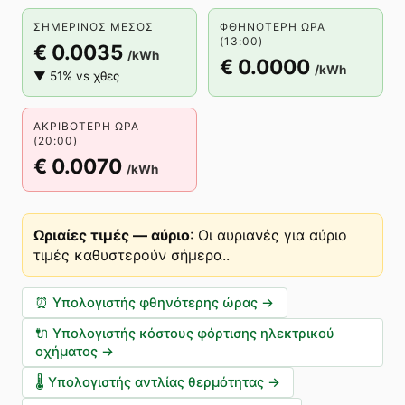
ΣΗΜΕΡΙΝΌΣ ΜΈΣΟΣ
ΦΘΗΝΌΤΕΡΗ ΏΡΑ
(13:00)
€ 0.0035
/kWh
€ 0.0000
/kWh
▼ 51% vs χθες
ΑΚΡΙΒΌΤΕΡΗ ΏΡΑ
(20:00)
€ 0.0070
/kWh
Ωριαίες τιμές — αύριο
:
Οι αυριανές για αύριο
τιμές καθυστερούν σήμερα.
.
⏰
Υπολογιστής φθηνότερης ώρας
→
🔌
Υπολογιστής κόστους φόρτισης ηλεκτρικού
οχήματος
→
🌡️
Υπολογιστής αντλίας θερμότητας
→