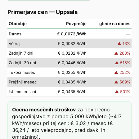
Primerjava cen
—
Uppsala
Obdobje
Povprečje
glede na danes
Danes
€ 0,0072
/kWh
—
Včeraj
€ 0,0082
/kWh
▲
13
%
Zadnjih 7 dni
€ 0,0282
/kWh
▲
288
%
Zadnjih 30 dni
€ 0,0446
/kWh
▲
515
%
Tekoči mesec
€ 0,0255
/kWh
▲
252
%
Prejšnji mesec
€ 0,0485
/kWh
▲
569
%
Isti mesec lani
€ 0,0435
/kWh
▲
501
%
Ocena mesečnih stroškov
za povprečno
gospodinjstvo z porabo 5 000 kWh/leto (~417
kWh/mesec) pri tej ceni: € 3,02 / mesec (€
36,24 / leto veleprodajno, pred davki in
omrežnino).