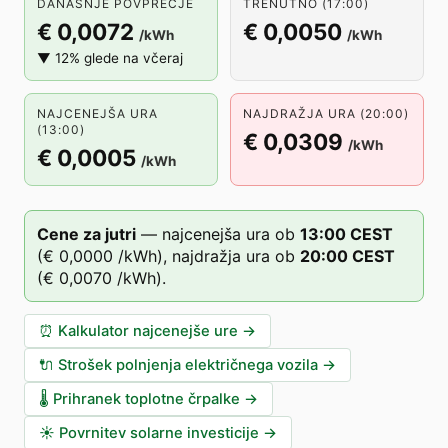
DANAŠNJE POVPREČJE
TRENUTNO (17:00)
€ 0,0072
€ 0,0050
/kWh
/kWh
▼ 12% glede na včeraj
NAJCENEJŠA URA
NAJDRAŽJA URA (20:00)
(13:00)
€ 0,0309
/kWh
€ 0,0005
/kWh
Cene za jutri
—
najcenejša ura ob
13
:00
CEST
(
€ 0,0000
/kWh),
najdražja ura ob
20
:00
CEST
(
€ 0,0070
/kWh).
⏰
Kalkulator najcenejše ure
→
🔌
Strošek polnjenja električnega vozila
→
🌡️
Prihranek toplotne črpalke
→
☀️
Povrnitev solarne investicije
→