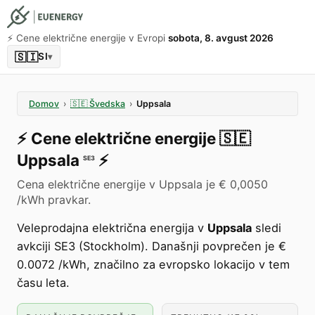
⚡️ Cene električne energije v Evropi
sobota, 8. avgust 2026
🇸🇮
SI
▾
Domov
›
🇸🇪
Švedska
›
Uppsala
⚡️
Cene električne energije
🇸🇪
Uppsala
⚡️
SE3
Cena električne energije v Uppsala je € 0,0050
/kWh pravkar.
Veleprodajna električna energija v
Uppsala
sledi
avkciji SE3 (Stockholm). Današnji povprečen je €
0.0072 /kWh, značilno za evropsko lokacijo v tem
času leta.