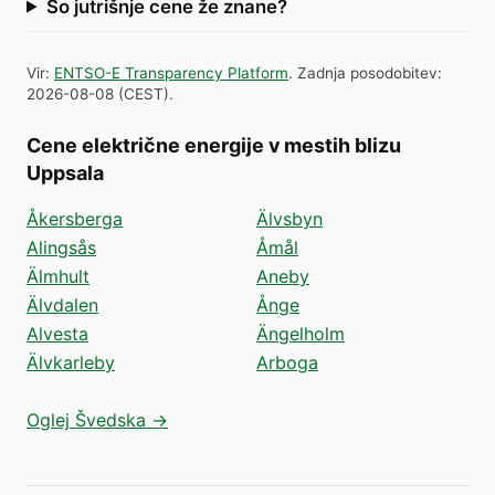
So jutrišnje cene že znane?
Vir
:
ENTSO-E Transparency Platform
.
Zadnja posodobitev
:
2026-08-08
(
CEST
).
Cene električne energije v mestih blizu
Uppsala
Åkersberga
Älvsbyn
Alingsås
Åmål
Älmhult
Aneby
Älvdalen
Ånge
Alvesta
Ängelholm
Älvkarleby
Arboga
Oglej Švedska →