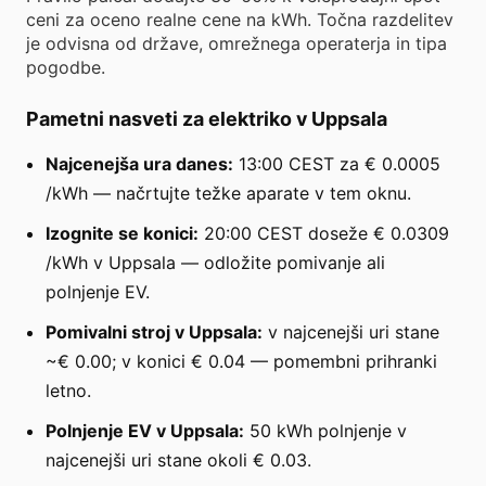
ceni za oceno realne cene na kWh. Točna razdelitev
je odvisna od države, omrežnega operaterja in tipa
pogodbe.
Pametni nasveti za elektriko v Uppsala
Najcenejša ura danes:
13:00 CEST za € 0.0005
/kWh — načrtujte težke aparate v tem oknu.
Izognite se konici:
20:00 CEST doseže € 0.0309
/kWh v Uppsala — odložite pomivanje ali
polnjenje EV.
Pomivalni stroj v Uppsala:
v najcenejši uri stane
~€ 0.00; v konici € 0.04 — pomembni prihranki
letno.
Polnjenje EV v Uppsala:
50 kWh polnjenje v
najcenejši uri stane okoli € 0.03.