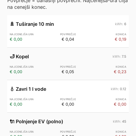
Povprečje = današnji povprečni. Najcenejša-ura cilja
na cenejši konec.
🚿
Tuširanje 10 min
6
€ 0,00
€ 0,04
€ 0,19
🛁
Kopel
7.5
€ 0,00
€ 0,05
€ 0,23
💧
Zavri 1 l vode
0.12
€ 0,00
€ 0,00
€ 0,00
🔌
Polnjenje EV (polno)
45