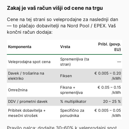
Zakaj je vaš račun višji od cene na trgu
Cene na tej strani so veleprodajne za naslednji dan
— to plačajo dobavitelji na Nord Pool / EPEX. Vaš
končni račun dodaja:
Pribl. (povp.
Komponenta
Vrsta
EU)
Spremenljiva (ta
Veleprodajna spot cena
—
stran)
Davek / trošarina na
€ 0.005 – 0.20
Fiksen
elektriko
/kWh
Fiksna +
€ 0.05 – 0.15
Omrežnina
spremenljiva
/kWh
DDV / prometni davek
% multiplikator
20 – 25 %
Pribitek dobavitelja +
Specifično za
€ 0.005 – 0.05
mesečni strošek
ponudnika
/kWh
Pravilo palca: dodajte 30–60% k veleprodajni spot