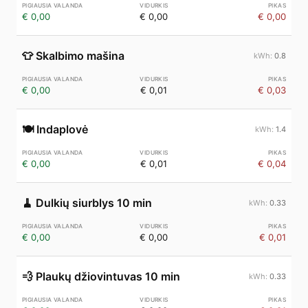
€ 0,00
€ 0,00
€ 0,00
👕
Skalbimo mašina
0.8
€ 0,00
€ 0,01
€ 0,03
🍽️
Indaplovė
1.4
€ 0,00
€ 0,01
€ 0,04
🧹
Dulkių siurblys 10 min
0.33
€ 0,00
€ 0,00
€ 0,01
💨
Plaukų džiovintuvas 10 min
0.33