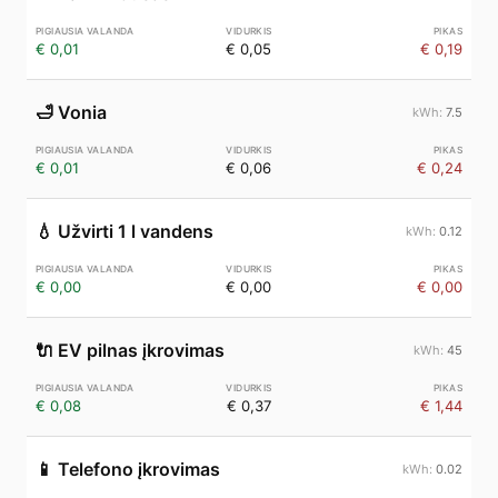
€ 0,01
€ 0,05
€ 0,19
🛁
Vonia
7.5
€ 0,01
€ 0,06
€ 0,24
💧
Užvirti 1 l vandens
0.12
€ 0,00
€ 0,00
€ 0,00
🔌
EV pilnas įkrovimas
45
€ 0,08
€ 0,37
€ 1,44
📱
Telefono įkrovimas
0.02