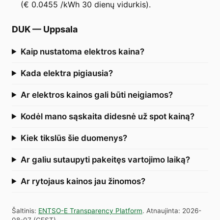
(€ 0.0455 /kWh 30 dienų vidurkis).
DUK
—
Uppsala
Kaip nustatoma elektros kaina?
Kada elektra pigiausia?
Ar elektros kainos gali būti neigiamos?
Kodėl mano sąskaita didesnė už spot kainą?
Kiek tikslūs šie duomenys?
Ar galiu sutaupyti pakeitęs vartojimo laiką?
Ar rytojaus kainos jau žinomos?
Šaltinis
:
ENTSO-E Transparency Platform
.
Atnaujinta
:
2026-
08-07
(
CEST
).