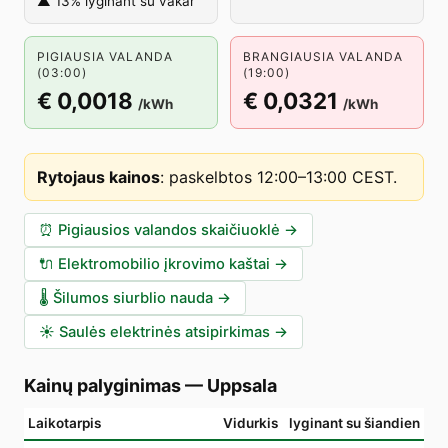
▲ 13% lyginant su vakar
PIGIAUSIA VALANDA
BRANGIAUSIA VALANDA
(03:00)
(19:00)
€ 0,0018
€ 0,0321
/kWh
/kWh
Rytojaus kainos
:
paskelbtos 12:00–13:00 CEST
.
⏰
Pigiausios valandos skaičiuoklė
→
🔌
Elektromobilio įkrovimo kaštai
→
🌡️
Šilumos siurblio nauda
→
☀️
Saulės elektrinės atsipirkimas
→
Kainų palyginimas
—
Uppsala
Laikotarpis
Vidurkis
lyginant su šiandien