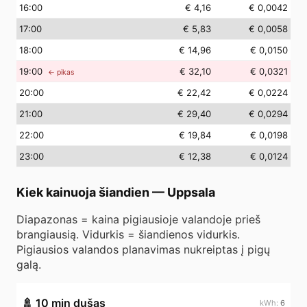
16
:00
€ 4,16
€ 0,0042
17
:00
€ 5,83
€ 0,0058
18
:00
€ 14,96
€ 0,0150
19
:00
€ 32,10
€ 0,0321
← pikas
20
:00
€ 22,42
€ 0,0224
21
:00
€ 29,40
€ 0,0294
22
:00
€ 19,84
€ 0,0198
23
:00
€ 12,38
€ 0,0124
Kiek kainuoja šiandien
—
Uppsala
Diapazonas = kaina pigiausioje valandoje prieš
brangiausią. Vidurkis = šiandienos vidurkis.
Pigiausios valandos planavimas nukreiptas į pigų
galą.
🚿
10 min dušas
6