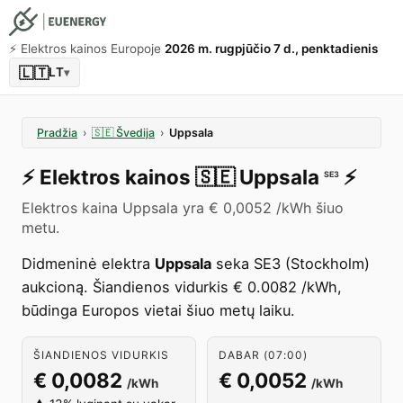
⚡️ Elektros kainos Europoje
2026 m. rugpjūčio 7 d., penktadienis
🇱🇹
LT
▾
Pradžia
›
🇸🇪
Švedija
›
Uppsala
⚡️
Elektros kainos
🇸🇪
Uppsala
⚡️
SE3
Elektros kaina Uppsala yra € 0,0052 /kWh šiuo
metu.
Didmeninė elektra
Uppsala
seka SE3 (Stockholm)
aukcioną. Šiandienos vidurkis € 0.0082 /kWh,
būdinga Europos vietai šiuo metų laiku.
ŠIANDIENOS VIDURKIS
DABAR (07:00)
€ 0,0082
€ 0,0052
/kWh
/kWh