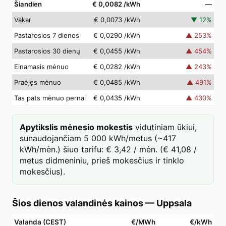
Šiandien
€ 0,0082
/kWh
—
Vakar
€ 0,0073
/kWh
▼
12
%
Pastarosios 7 dienos
€ 0,0290
/kWh
▲
253
%
Pastarosios 30 dienų
€ 0,0455
/kWh
▲
454
%
Einamasis mėnuo
€ 0,0282
/kWh
▲
243
%
Praėjęs mėnuo
€ 0,0485
/kWh
▲
491
%
Tas pats mėnuo pernai
€ 0,0435
/kWh
▲
430
%
Apytikslis mėnesio mokestis
vidutiniam ūkiui,
sunaudojančiam 5 000 kWh/metus (~417
kWh/mėn.) šiuo tarifu: € 3,42 / mėn. (€ 41,08 /
metus didmeniniu, prieš mokesčius ir tinklo
mokesčius).
Šios dienos valandinės kainos
—
Uppsala
Valanda (CEST)
€/MWh
€/kWh