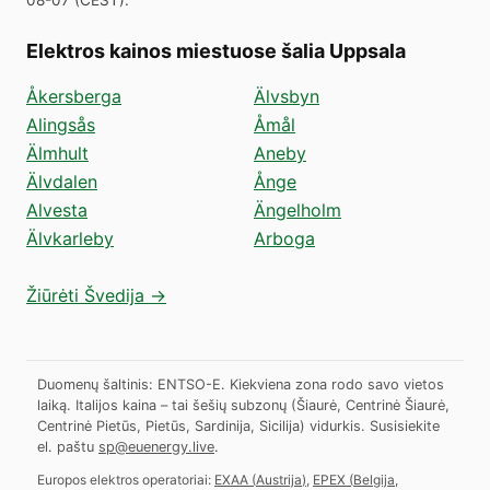
Elektros kainos miestuose šalia Uppsala
Åkersberga
Älvsbyn
Alingsås
Åmål
Älmhult
Aneby
Älvdalen
Ånge
Alvesta
Ängelholm
Älvkarleby
Arboga
Žiūrėti Švedija →
Duomenų šaltinis: ENTSO-E. Kiekviena zona rodo savo vietos
laiką. Italijos kaina – tai šešių subzonų (Šiaurė, Centrinė Šiaurė,
Centrinė Pietūs, Pietūs, Sardinija, Sicilija) vidurkis.
Susisiekite
el. paštu
sp@euenergy.live
.
Europos elektros operatoriai:
EXAA
(
Austrija
)
,
EPEX
(
Belgija,