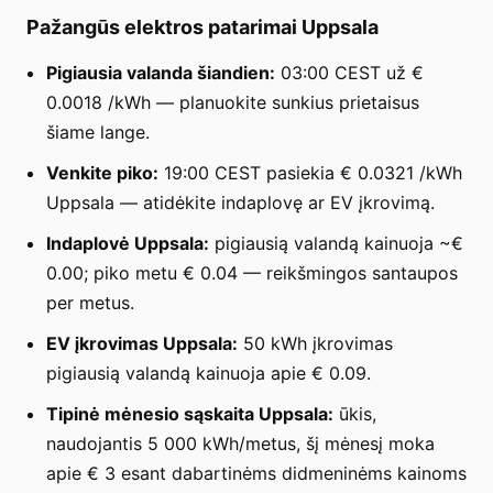
Pažangūs elektros patarimai Uppsala
Pigiausia valanda šiandien:
03:00 CEST už €
0.0018 /kWh — planuokite sunkius prietaisus
šiame lange.
Venkite piko:
19:00 CEST pasiekia € 0.0321 /kWh
Uppsala — atidėkite indaplovę ar EV įkrovimą.
Indaplovė Uppsala:
pigiausią valandą kainuoja ~€
0.00; piko metu € 0.04 — reikšmingos santaupos
per metus.
EV įkrovimas Uppsala:
50 kWh įkrovimas
pigiausią valandą kainuoja apie € 0.09.
Tipinė mėnesio sąskaita Uppsala:
ūkis,
naudojantis 5 000 kWh/metus, šį mėnesį moka
apie € 3 esant dabartinėms didmeninėms kainoms