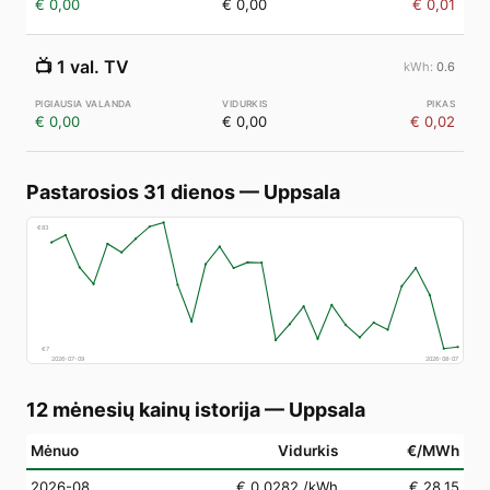
€ 0,00
€ 0,00
€ 0,01
📺
1 val. TV
0.6
€ 0,00
€ 0,00
€ 0,02
Pastarosios 31 dienos
—
Uppsala
€
83
€
7
2026-07-09
2026-08-07
12 mėnesių kainų istorija
—
Uppsala
Mėnuo
Vidurkis
€/MWh
2026-08
€ 0,0282
/kWh
€ 28,15