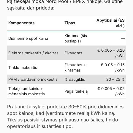
ką tiekėjai moka Nord Pool / EPEX rinkoje. Galutinė
sąskaita dar prideda:
Apytiksliai (ES
Komponentas
Tipas
vid.)
Kintama (šis
Didmeninė spot kaina
—
puslapis)
€ 0.005 – 0.20
Elektros mokestis / akcizas
Fiksuotas
/kWh
Fiksuotas +
€ 0.05 – 0.15
Tinklo mokestis
kintamas
/kWh
PVM / pardavimo mokestis
% daugiklis
20 – 25 %
Tiekėjo antkainis +
€ 0.005 – 0.05
Pagal tiekėją
mėnesinis mokestis
/kWh
Praktinė taisyklė: pridėkite 30–60% prie didmeninės
spot kainos, kad įvertintumėte realią kWh kainą.
Tikslus pasiskirstymas priklauso nuo šalies, tinklo
operatoriaus ir sutarties tipo.