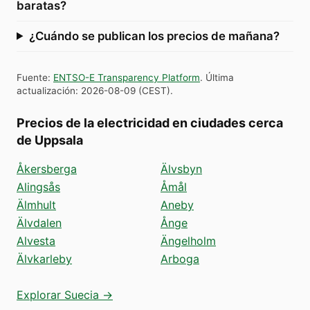
baratas?
¿Cuándo se publican los precios de mañana?
Fuente
:
ENTSO-E Transparency Platform
.
Última
actualización
:
2026-08-09
(
CEST
).
Precios de la electricidad en ciudades cerca
de Uppsala
Åkersberga
Älvsbyn
Alingsås
Åmål
Älmhult
Aneby
Älvdalen
Ånge
Alvesta
Ängelholm
Älvkarleby
Arboga
Explorar Suecia →