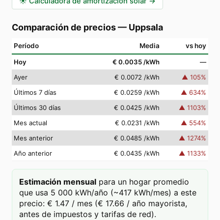
☀️
Calculadora de amortización solar
→
Comparación de precios
—
Uppsala
Período
Media
vs hoy
Hoy
€ 0.0035
/kWh
—
Ayer
€ 0.0072
/kWh
▲
105
%
Últimos 7 días
€ 0.0259
/kWh
▲
634
%
Últimos 30 días
€ 0.0425
/kWh
▲
1103
%
Mes actual
€ 0.0231
/kWh
▲
554
%
Mes anterior
€ 0.0485
/kWh
▲
1274
%
Año anterior
€ 0.0435
/kWh
▲
1133
%
Estimación mensual
para un hogar promedio
que usa 5 000 kWh/año (~417 kWh/mes) a este
precio: € 1.47 / mes (€ 17.66 / año mayorista,
antes de impuestos y tarifas de red).