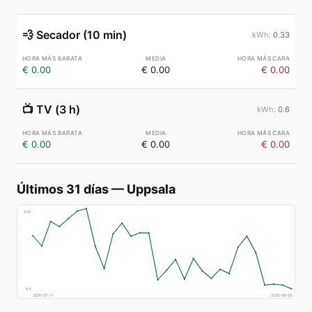
💨
Secador (10 min)
0.33
€ 0.00
€ 0.00
€ 0.00
📺
TV (3 h)
0.6
€ 0.00
€ 0.00
€ 0.00
Últimos 31 días
—
Uppsala
€
83
€
4
2026-07-11
2026-08-09